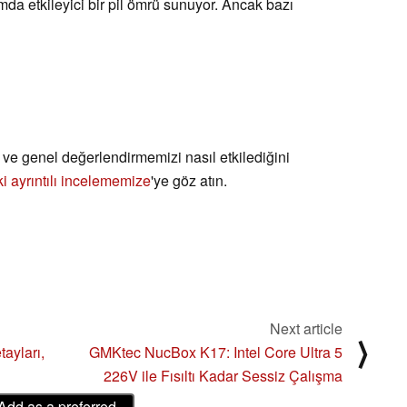
da etkileyici bir pil ömrü sunuyor. Ancak bazı
 ve genel değerlendirmemizi nasıl etkilediğini
 ayrıntılı incelememize
'ye göz atın.
Next article
⟩
ayları,
GMKtec NucBox K17: Intel Core Ultra 5
226V ile Fısıltı Kadar Sessiz Çalışma
Add as a preferred