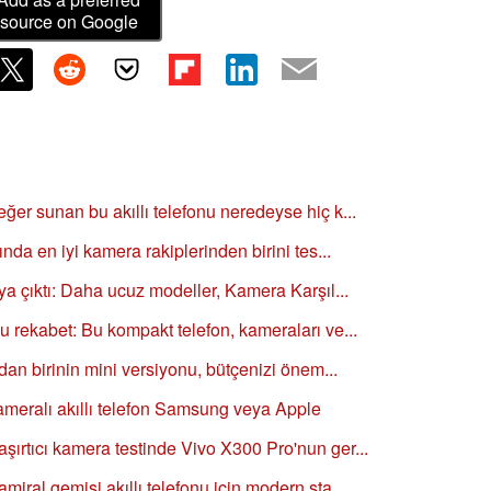
source on Google
eğer sunan bu akıllı telefonu neredeyse hiç k...
ında en iyi kamera rakiplerinden birini tes...
aya çıktı: Daha ucuz modeller, Kamera Karşıl...
lu rekabet: Bu kompakt telefon, kameraları ve...
ardan birinin mini versiyonu, bütçenizi önem...
kameralı akıllı telefon Samsung veya Apple
şırtıcı kamera testinde Vivo X300 Pro'nun ger...
miral gemisi akıllı telefonu için modern sta...