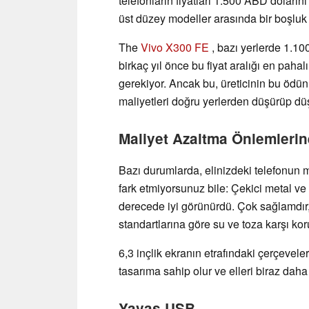
telefonların fiyatları 1.500 ABD dolarını 
üst düzey modeller arasında bir boşluk
The
Vivo X300 FE
, bazı yerlerde 1.100
birkaç yıl önce bu fiyat aralığı en pahalı
gerekiyor. Ancak bu, üreticinin bu ödün
maliyetleri doğru yerlerden düşürüp dü
Maliyet Azaltma Önlemleri
Bazı durumlarda, elinizdeki telefonun 
fark etmiyorsunuz bile: Çekici metal ve
derecede iyi görünürdü. Çok sağlamdır,
standartlarına göre su ve toza karşı kor
6,3 inçlik ekranın etrafındaki çerçevel
tasarıma sahip olur ve elleri biraz daha 
Yavaş USB