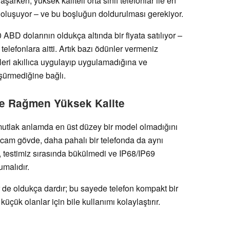
aşarken, yüksek kaliteli orta sınıf telefonlar ile en
 oluşuyor – ve bu boşluğun doldurulması gerekiyor.
 ABD dolarının oldukça altında bir fiyata satılıyor –
 telefonlara aitti. Artık bazı ödünler vermeniz
leri akıllıca uygulayıp uygulamadığına ve
şürmediğine bağlı.
ne Rağmen Yüksek Kalite
mutlak anlamda en üst düzey bir model olmadığını
 cam gövde, daha pahalı bir telefonda da aynı
 testimiz sırasında bükülmedi ve IP68/IP69
umalıdır.
er de oldukça dardır; bu sayede telefon kompakt bir
küçük olanlar için bile kullanımı kolaylaştırır.