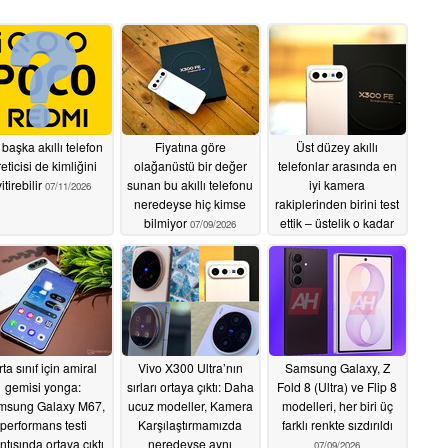
 başka akıllı telefon
Fiyatına göre
Üst düzey akıllı
eticisi de kimliğini
olağanüstü bir değer
telefonlar arasında en
itirebilir
sunan bu akıllı telefonu
iyi kamera
07/11/2026
neredeyse hiç kimse
rakiplerinden birini test
bilmiyor
ettik – üstelik o kadar
07/09/2026
da pahalı değil
07/09/2026
ta sınıf için amiral
Vivo X300 Ultra’nın
Samsung Galaxy, Z
gemisi yonga:
sırları ortaya çıktı: Daha
Fold 8 (Ultra) ve Flip 8
msung Galaxy M67,
ucuz modeller, Kamera
modelleri, her biri üç
performans testi
Karşılaştırmamızda
farklı renkte sızdırıldı
ıntısında ortaya çıktı
neredeyse aynı
07/09/2026