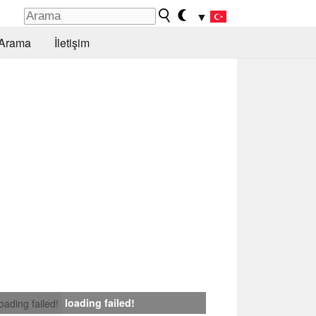
▼
Arama
İletişim
loading failed!
loading failed!