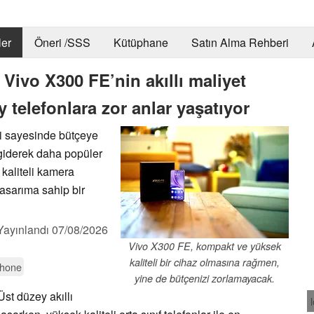
er
Öneri /SSS
Kütüphane
Satın Alma Rehberi
 Vivo X300 FE’nin akıllı maliyet
y telefonlara zor anlar yaşatıyor
i sayesinde bütçeye
r giderek daha popüler
 kaliteli kamera
tasarıma sahip bir
Yayınlandı
07/08/2026
Vivo X300 FE, kompakt ve yüksek
kaliteli bir cihaz olmasına rağmen,
hone
yine de bütçenizi zorlamayacak.
Üst düzey akıllı