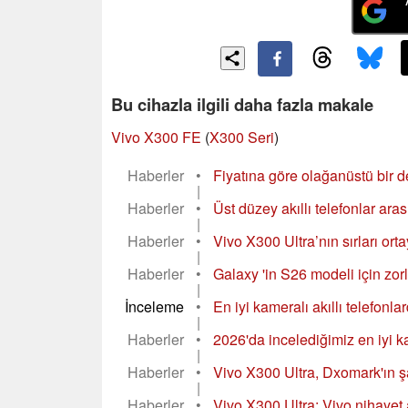
Bu cihazla ilgili daha fazla makale
Vivo X300 FE
(
X300 Seri
)
Haberler
•
Fiyatına göre olağanüstü bir d
|
Haberler
•
Üst düzey akıllı telefonlar aras
|
Haberler
•
Vivo X300 Ultra’nın sırları ort
|
Haberler
•
Galaxy 'in S26 modeli için zor
|
İnceleme
•
En iyi kameralı akıllı telefonl
|
Haberler
•
2026'da incelediğimiz en iyi 
|
Haberler
•
Vivo X300 Ultra, Dxomark'ın şa
|
Haberler
•
Vivo X300 Ultra: Vivo nihayet a