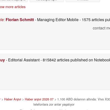
performansı sergiliyor
07/09/2026
ow more articles
07/09/2026
cle
:
Florian Schmitt
- Managing Editor Mobile
- 1575 articles 
contact m
Duy
- Editorial Assistant
- 815842 articles published on Notebo
r
>
Haber Arşivi
>
Haber arşivi 2026 07
> 1.100 ABD dolarının altında: Vivo X300
telefonlara zor anlar yaşatıyor