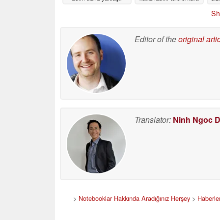
odaklanacak
07/09/2026
07/09/2026
Sh
Editor of the
original arti
Translator:
Ninh Ngoc 
>
Notebooklar Hakkında Aradığınız Herşey
>
Haberle