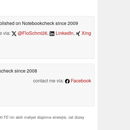
published on Notebookcheck
since 2009
e via:
@FloSchmi26
,
LinkedIn
,
Xing
okcheck
since 2008
contact me via:
Facebook
 FE’nin akıllı maliyet düşürme stratejisi, üst düzey