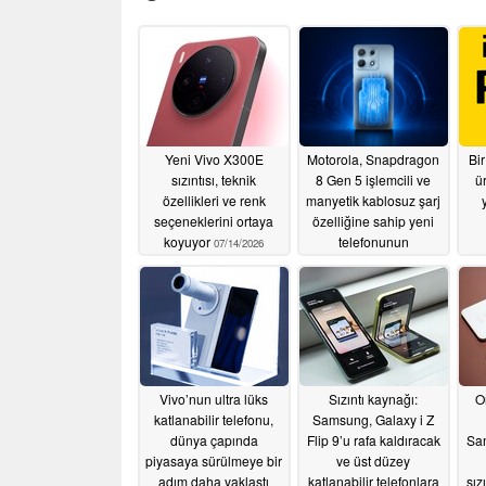
Yeni Vivo X300E
Motorola, Snapdragon
Bir
sızıntısı, teknik
8 Gen 5 işlemcili ve
ür
özellikleri ve renk
manyetik kablosuz şarj
y
seçeneklerini ortaya
özelliğine sahip yeni
koyuyor
telefonunun
07/14/2026
ayrıntılarını resmi
olarak açıkladı
07/11/2026
Vivo’nun ultra lüks
Sızıntı kaynağı:
Or
katlanabilir telefonu,
Samsung, Galaxy i Z
dünya çapında
Flip 9’u rafa kaldıracak
Sa
piyasaya sürülmeye bir
ve üst düzey
adım daha yaklaştı
katlanabilir telefonlara
sız