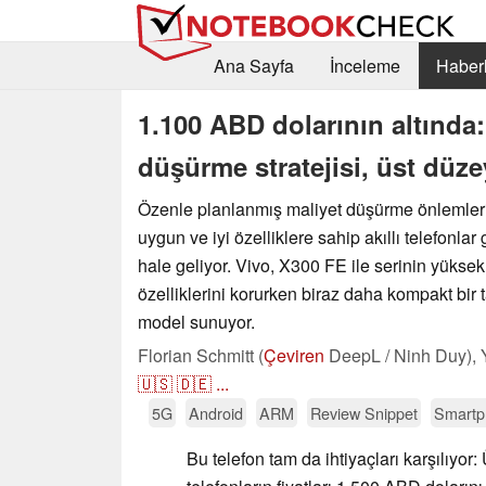
Ana Sayfa
İnceleme
Haberl
1.100 ABD dolarının altında:
düşürme stratejisi, üst düze
Özenle planlanmış maliyet düşürme önlemler
uygun ve iyi özelliklere sahip akıllı telefonla
hale geliyor. Vivo, X300 FE ile serinin yüksek
özelliklerini korurken biraz daha kompakt bir 
model sunuyor.
Florian Schmitt (
Çeviren
DeepL / Ninh Duy),
🇺🇸
🇩🇪
...
5G
Android
ARM
Review Snippet
Smartp
Bu telefon tam da ihtiyaçları karşılıyor: 