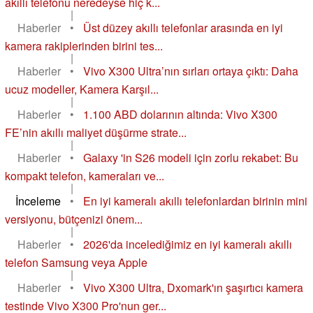
akıllı telefonu neredeyse hiç k...
|
Haberler
•
Üst düzey akıllı telefonlar arasında en iyi
kamera rakiplerinden birini tes...
|
Haberler
•
Vivo X300 Ultra’nın sırları ortaya çıktı: Daha
ucuz modeller, Kamera Karşıl...
|
Haberler
•
1.100 ABD dolarının altında: Vivo X300
FE’nin akıllı maliyet düşürme strate...
|
Haberler
•
Galaxy 'in S26 modeli için zorlu rekabet: Bu
kompakt telefon, kameraları ve...
|
İnceleme
•
En iyi kameralı akıllı telefonlardan birinin mini
versiyonu, bütçenizi önem...
|
Haberler
•
2026'da incelediğimiz en iyi kameralı akıllı
telefon Samsung veya Apple
|
Haberler
•
Vivo X300 Ultra, Dxomark'ın şaşırtıcı kamera
testinde Vivo X300 Pro'nun ger...