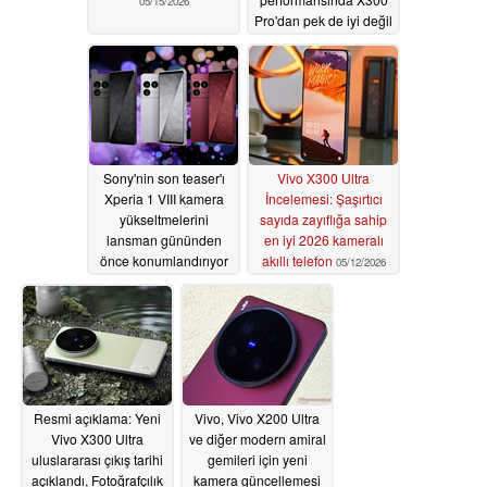
05/15/2026
Pro'dan pek de iyi değil
05/12/2026
Sony'nin son teaser'ı
Vivo X300 Ultra
Xperia 1 VIII kamera
İncelemesi: Şaşırtıcı
yükseltmelerini
sayıda zayıflığa sahip
lansman gününden
en iyi 2026 kameralı
önce konumlandırıyor
akıllı telefon
05/12/2026
05/12/2026
Resmi açıklama: Yeni
Vivo, Vivo X200 Ultra
Vivo X300 Ultra
ve diğer modern amiral
uluslararası çıkış tarihi
gemileri için yeni
açıklandı, Fotoğrafçılık
kamera güncellemesi