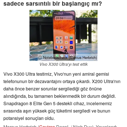
sadece sarsıntılı bir başlangıç mı?
ⓘ Notebookcheck (Marcus Herbrich)
Vivo X300 Ultra'yı test ettik
Vivo X300 Ultra testimiz, Vivo'nun yeni amiral gemisi
telefonunun bir dezavantajını ortaya çıkardı. X200 Ultra'nın
daha önce benzer sorunlar sergilediği göz önüne
alındığında, bu tamamen beklenmedik bir durum değildi.
Snapdragon 8 Elite Gen 5 destekli cihaz, incelememiz
sırasında aşırı yüksek güç tüketimi sergiledi ve bunun
potansiyel sonuçları oldu.
Marcus Herbrich (
Çeviren
DeepL / Ninh Duy),
Yayınlandı