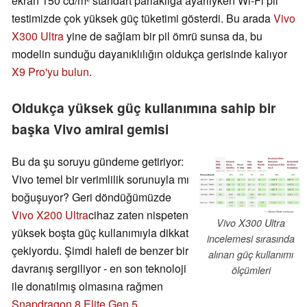
ekran 150 cd/m² standart parlaklığa ayarlıyken Wi-Fi pil
testimizde çok yüksek güç tüketimi gösterdi. Bu arada
Vivo
X300 Ultra
yine de sağlam bir pil ömrü sunsa da, bu
modelin sunduğu dayanıklılığın oldukça gerisinde kalıyor
X9 Pro'yu bulun
.
Oldukça yüksek güç kullanımına sahip bir
başka Vivo amiral gemisi
Bu da şu soruyu gündeme getiriyor:
Vivo temel bir verimlilik sorunuyla mı
boğuşuyor? Geri döndüğümüzde
Vivo X200 Ultra
cihaz zaten nispeten
Vivo X300 Ultra
yüksek boşta güç kullanımıyla dikkat
incelemesi sırasında
çekiyordu. Şimdi halefi de benzer bir
alınan güç kullanımı
davranış sergiliyor - en son teknoloji
ölçümleri
ile donatılmış olmasına rağmen
Snapdragon 8 Elite Gen 5
.