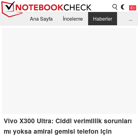
Ana Sayfa
İnceleme
Haberler
...
Öneri /SSS
Kütüphane
Satın Alma Rehberi
Arama
İletişim
Vivo X300 Ultra: Ciddi verimlilik sorunları
mı yoksa amiral gemisi telefon için