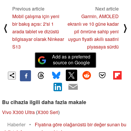
Previous article
Next article
Mobil çalışma için yeni
Garmin, AMOLED
bir bakış açısı: 2'si 1
ekranlı ve 10 güne kadar
⟨
⟩
arada tablet ve dizüstü
pil ömrüne sahip yeni
bilgisayar olarak Ninkear
uygun fiyatlı akıllı saatini
S13
piyasaya sürdü
Add as a preferred
source on Google
Bu cihazla ilgili daha fazla makale
Vivo X300 Ultra
(
X300 Seri
)
Haberler
•
Fiyatına göre olağanüstü bir değer sunan bu