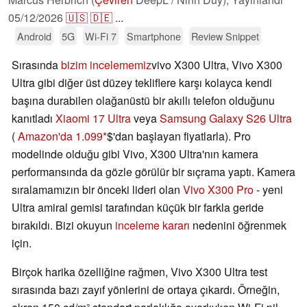
05/12/2026
🇺🇸
🇩🇪
...
Android
5G
Wi-Fi 7
Smartphone
Review Snippet
Sırasında
bizim incelememiz
vivo X300 Ultra, Vivo X300
Ultra gibi diğer üst düzey tekliflere karşı kolayca kendi
başına durabilen olağanüstü bir akıllı telefon olduğunu
kanıtladı
Xiaomi 17 Ultra
veya
Samsung Galaxy S26 Ultra
(
Amazon'da 1.099
$'dan başlayan fiyatlarla). Pro
modelinde olduğu gibi Vivo, X300 Ultra'nın kamera
performansında da gözle görülür bir sıçrama yaptı. Kamera
sıralamamızın bir önceki lideri olan
Vivo X300 Pro
- yeni
Ultra amiral gemisi tarafından küçük bir farkla geride
bırakıldı. Bizi okuyun
inceleme kararı
nedenini öğrenmek
için.
Birçok harika özelliğine rağmen, Vivo X300 Ultra test
sırasında bazı zayıf yönlerini de ortaya çıkardı. Örneğin,