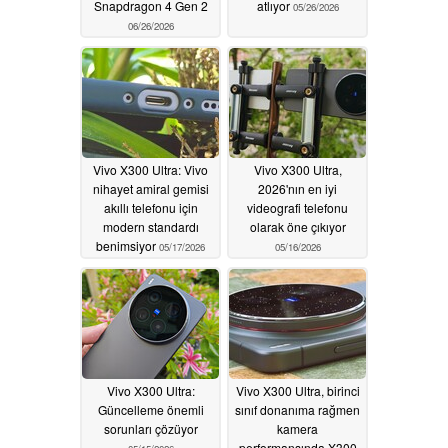
Snapdragon 4 Gen 2
atlıyor
05/26/2026
06/26/2026
Vivo X300 Ultra: Vivo
Vivo X300 Ultra,
nihayet amiral gemisi
2026'nın en iyi
akıllı telefonu için
videografi telefonu
modern standardı
olarak öne çıkıyor
benimsiyor
05/17/2026
05/16/2026
Vivo X300 Ultra:
Vivo X300 Ultra, birinci
Güncelleme önemli
sınıf donanıma rağmen
sorunları çözüyor
kamera
performansında X300