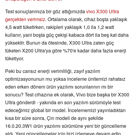
Test sonuçlarımıza bir göz attığımızda
vivo X300 Ultra
gerçekten verimsiz
. Ortalama olarak, cihaz boşta yaklaşık
4,5 watt tüketirken, rakipleri yaklaşık 1,0 ila 1,2 watt
kullanır, yani boşta güç çekişi kabaca dört ila beş kat daha
yüksektir. Bunun da ötesinde, X300 Ultra zaten güç
tüketen X200 Ultra'ya göre %70'e kadar daha fazla enerji
tüketiyor.
Peki bu cansız enerji verimliliği, zayıf yazılım
optimizasyonunun mu yoksa inceleme ünitemizi rahatsız
eden erken dönem ürün yazılımı sorunlarının mı bir
sonucu? Test cihazına ek olarak, Vivo bize başka bir X300
Ultra gönderdi - yakında en son yazılım sürümüyle test
edeceğimiz global bir model. İncelememizi yayınladıktan
kısa bir süre sonra, Çin modeli de aynı şekilde
16.0.20.3W1 ürün yazılımı sürümüne yeni bir güncelleme
aldı. Yeni güncellemeler için bizi izlemeye devam edin.