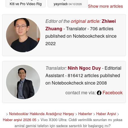
Kiti ve Pro Video Rig
yayınladı
04/10/2026
Show more articles
Kiti fiyatları doğrulandı
04/14/2026
Editor of the
original article
:
Zhiwei
Zhuang
- Translator
- 706 articles
published on Notebookcheck
since
2022
Translator:
Ninh Ngoc Duy
- Editorial
Assistant
- 816412 articles published
on Notebookcheck
since 2008
contact me via:
Facebook
>
Notebooklar Hakkında Aradığınız Herşey
>
Haberler
>
Haber Arşivi
>
Haber arşivi 2026 05
> Vivo X300 Ultra: Ciddi verimlilik sorunları mı yoksa
amiral gemisi telefon için sadece sarsıntılı bir başlangıç mı?