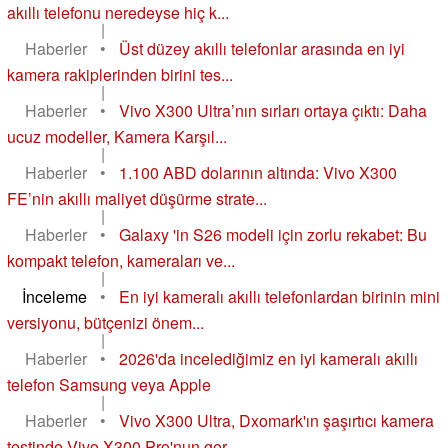
akıllı telefonu neredeyse hiç k...
|
Haberler
•
Üst düzey akıllı telefonlar arasında en iyi
kamera rakiplerinden birini tes...
|
Haberler
•
Vivo X300 Ultra’nın sırları ortaya çıktı: Daha
ucuz modeller, Kamera Karşıl...
|
Haberler
•
1.100 ABD dolarının altında: Vivo X300
FE’nin akıllı maliyet düşürme strate...
|
Haberler
•
Galaxy 'in S26 modeli için zorlu rekabet: Bu
kompakt telefon, kameraları ve...
|
İnceleme
•
En iyi kameralı akıllı telefonlardan birinin mini
versiyonu, bütçenizi önem...
|
Haberler
•
2026'da incelediğimiz en iyi kameralı akıllı
telefon Samsung veya Apple
|
Haberler
•
Vivo X300 Ultra, Dxomark'ın şaşırtıcı kamera
testinde Vivo X300 Pro'nun ger...