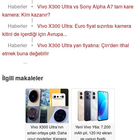
|
Haberler
•
Vivo X300 Ultra vs Sony Alpha A7 tam kare
kamera: Kim kazanır?
|
Haberler
•
Vivo X300 Ultra: Euro fiyat sızıntısı kamera
kitini de içerdiği için Avrupa...
|
Haberler
•
Vivo X300 Ultra yarı fiyatına: Çin'den ithal
etmek buna değebilir
...
İlgili makaleler
Vivo X300 Ultra’nın
Yeni Vivo Y6a: 7.200
sırları ortaya çıktı: Daha
mAh pil, 120 Hz ekran
ucuz modeller, Kamera
ve uygun fiyatlı