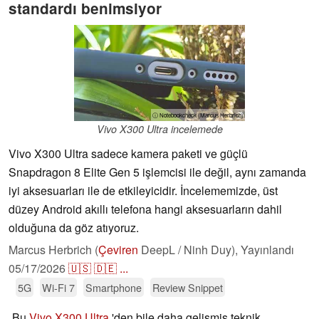
standardı benimsiyor
ⓘ Notebookcheck (Marcus Herbrich)
Vivo X300 Ultra incelemede
Vivo X300 Ultra sadece kamera paketi ve güçlü
Snapdragon 8 Elite Gen 5 işlemcisi ile değil, aynı zamanda
iyi aksesuarları ile de etkileyicidir. İncelememizde, üst
düzey Android akıllı telefona hangi aksesuarların dahil
olduğuna da göz atıyoruz.
Marcus Herbrich (
Çeviren
DeepL / Ninh Duy),
Yayınlandı
05/17/2026
🇺🇸
🇩🇪
...
5G
Wi-Fi 7
Smartphone
Review Snippet
Bu
Vivo X300 Ultra
'den bile daha gelişmiş teknik