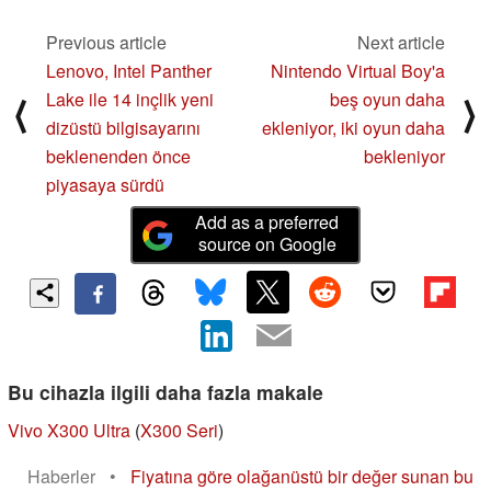
Previous article
Next article
Lenovo, Intel Panther
Nintendo Virtual Boy'a
Lake ile 14 inçlik yeni
beş oyun daha
⟨
⟩
dizüstü bilgisayarını
ekleniyor, iki oyun daha
beklenenden önce
bekleniyor
piyasaya sürdü
Add as a preferred
source on Google
Bu cihazla ilgili daha fazla makale
Vivo X300 Ultra
(
X300 Seri
)
Haberler
•
Fiyatına göre olağanüstü bir değer sunan bu