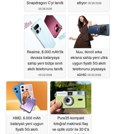
Snapdragon C'yi tanıttı
atlıyor
05/26/2026
05/28/2026
Realme, 8.000 mAh'lik
Nuu, ikincil arka
devasa bataryaya
ekrana sahip yeni ultra
sahip yeni bütçe sınıfı
uygun fiyatlı 5G akıllı
akıllı telefonunu tanıttı
telefonunu piyasaya
sürdü
05/22/2026
05/22/2026
HMD, 6.000 mAh
Pure35 kompakt
bataryalı yeni uygun
fotoğraf makinesi flaş
fiyatlı 5G akıllı
ve optik vizör ile 30 £'a