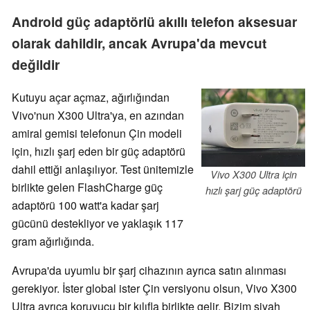
Android güç adaptörlü akıllı telefon aksesuar
olarak dahildir, ancak Avrupa'da mevcut
değildir
Kutuyu açar açmaz, ağırlığından
Vivo'nun X300 Ultra'ya, en azından
amiral gemisi telefonun Çin modeli
için, hızlı şarj eden bir güç adaptörü
dahil ettiği anlaşılıyor. Test ünitemizle
Vivo X300 Ultra için
birlikte gelen FlashCharge güç
hızlı şarj güç adaptörü
adaptörü 100 watt'a kadar şarj
gücünü destekliyor ve yaklaşık 117
gram ağırlığında.
Avrupa'da uyumlu bir şarj cihazının ayrıca satın alınması
gerekiyor. İster global ister Çin versiyonu olsun, Vivo X300
Ultra ayrıca koruyucu bir kılıfla birlikte gelir. Bizim siyah