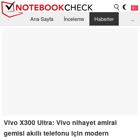
Ana Sayfa
İnceleme
Haberler
...
Öneri /SSS
Kütüphane
Satın Alma Rehberi
Arama
İletişim
Vivo X300 Ultra: Vivo nihayet amiral
gemisi akıllı telefonu için modern