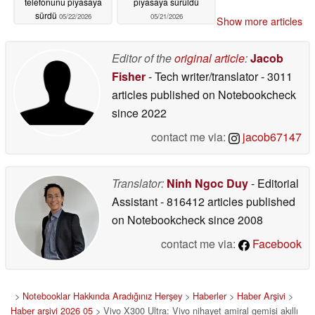
telefonunu piyasaya
piyasaya sürüldü
sürdü
05/22/2026
05/21/2026
Show more articles
Editor of the
original article
:
Jacob
Fisher
- Tech writer/translator
- 3011
articles published on Notebookcheck
since 2022
contact me via:
jacob67147
Translator:
Ninh Ngoc Duy
- Editorial
Assistant
- 816412 articles published
on Notebookcheck
since 2008
contact me via:
Facebook
>
Notebooklar Hakkında Aradığınız Herşey
>
Haberler
>
Haber Arşivi
>
Haber arşivi 2026 05
> Vivo X300 Ultra: Vivo nihayet amiral gemisi akıllı