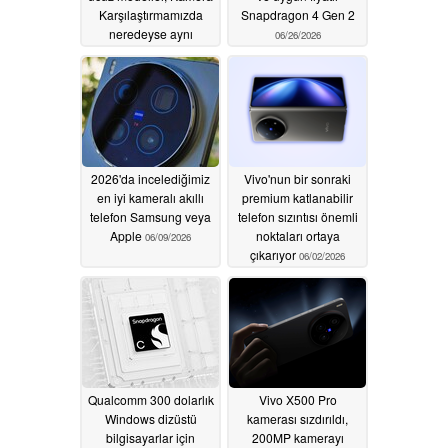
Karşılaştırmamızda
Snapdragon 4 Gen 2
neredeyse aynı
06/26/2026
performansı sergiliyor
07/09/2026
2026'da incelediğimiz
Vivo'nun bir sonraki
en iyi kameralı akıllı
premium katlanabilir
telefon Samsung veya
telefon sızıntısı önemli
Apple
noktaları ortaya
06/09/2026
çıkarıyor
06/02/2026
Qualcomm 300 dolarlık
Vivo X500 Pro
Windows dizüstü
kamerası sızdırıldı,
bilgisayarlar için
200MP kamerayı