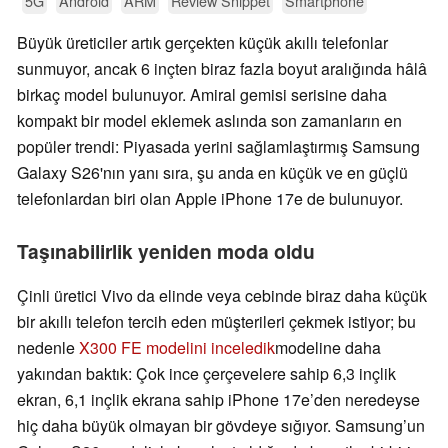
5G
Android
ARM
Review Snippet
Smartphone
Büyük üreticiler artık gerçekten küçük akıllı telefonlar
sunmuyor, ancak 6 inçten biraz fazla boyut aralığında hâlâ
birkaç model bulunuyor. Amiral gemisi serisine daha
kompakt bir model eklemek aslında son zamanların en
popüler trendi: Piyasada yerini sağlamlaştırmış Samsung
Galaxy S26'nın yanı sıra, şu anda en küçük ve en güçlü
telefonlardan biri olan Apple iPhone 17e de bulunuyor.
Taşınabilirlik yeniden moda oldu
Çinli üretici Vivo da elinde veya cebinde biraz daha küçük
bir akıllı telefon tercih eden müşterileri çekmek istiyor; bu
nedenle
X300 FE modelini inceledik
modeline daha
yakından baktık: Çok ince çerçevelere sahip 6,3 inçlik
ekran, 6,1 inçlik ekrana sahip iPhone 17e’den neredeyse
hiç daha büyük olmayan bir gövdeye sığıyor. Samsung’un