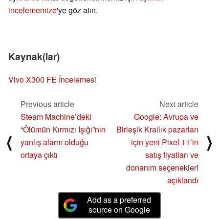
incelememize
'ye göz atın.
Kaynak(lar)
Vivo X300 FE İncelemesi
Previous article
Next article
Steam Machine’deki
Google: Avrupa ve
“Ölümün Kırmızı Işığı”nın
Birleşik Krallık pazarları
⟨
⟩
yanlış alarm olduğu
için yeni Pixel 11’in
ortaya çıktı
satış fiyatları ve
donanım seçenekleri
açıklandı
Add as a preferred
source on Google