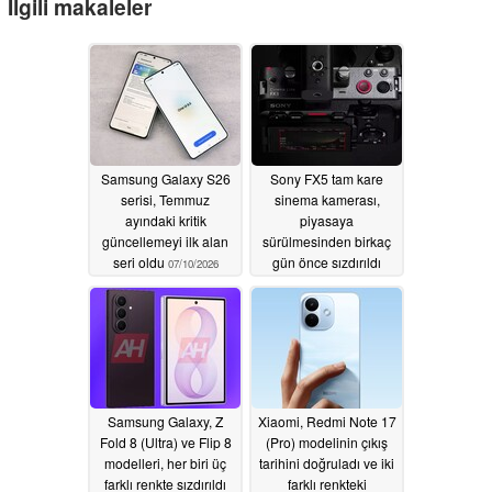
İlgili makaleler
Samsung Galaxy S26
Sony FX5 tam kare
serisi, Temmuz
sinema kamerası,
ayındaki kritik
piyasaya
güncellemeyi ilk alan
sürülmesinden birkaç
seri oldu
gün önce sızdırıldı
07/10/2026
07/09/2026
Samsung Galaxy, Z
Xiaomi, Redmi Note 17
Fold 8 (Ultra) ve Flip 8
(Pro) modelinin çıkış
modelleri, her biri üç
tarihini doğruladı ve iki
farklı renkte sızdırıldı
farklı renkteki