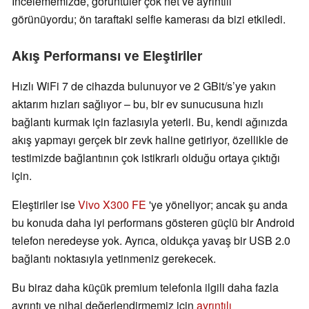
İncelememizde, görüntüler çok net ve ayrıntılı
görünüyordu; ön taraftaki selfie kamerası da bizi etkiledi.
Akış Performansı ve Eleştiriler
Hızlı WiFi 7 de cihazda bulunuyor ve 2 GBit/s’ye yakın
aktarım hızları sağlıyor – bu, bir ev sunucusuna hızlı
bağlantı kurmak için fazlasıyla yeterli. Bu, kendi ağınızda
akış yapmayı gerçek bir zevk haline getiriyor, özellikle de
testimizde bağlantının çok istikrarlı olduğu ortaya çıktığı
için.
Eleştiriler ise
Vivo X300 FE
'ye yöneliyor; ancak şu anda
bu konuda daha iyi performans gösteren güçlü bir Android
telefon neredeyse yok. Ayrıca, oldukça yavaş bir USB 2.0
bağlantı noktasıyla yetinmeniz gerekecek.
Bu biraz daha küçük premium telefonla ilgili daha fazla
ayrıntı ve nihai değerlendirmemiz için
ayrıntılı