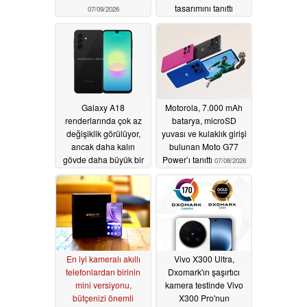
tasarımını tanıttı
07/09/2026
07/08/2026
Galaxy A18
Motorola, 7.000 mAh
renderlarında çok az
batarya, microSD
değişiklik görülüyor,
yuvası ve kulaklık girişi
ancak daha kalın
bulunan Moto G77
gövde daha büyük bir
Power’ı tanıttı
07/08/2026
bataryaya işaret ediyor
07/08/2026
En iyi kameralı akıllı
Vivo X300 Ultra,
telefonlardan birinin
Dxomark'ın şaşırtıcı
mini versiyonu,
kamera testinde Vivo
bütçenizi önemli
X300 Pro'nun