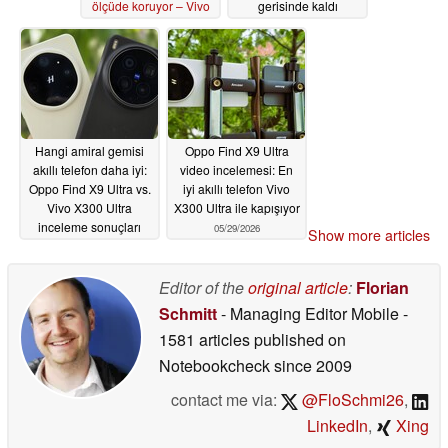
ölçüde koruyor – Vivo
gerisinde kaldı
X300 FE Akıllı Telefon
06/03/2026
İncelemesi
07/06/2026
Hangi amiral gemisi
Oppo Find X9 Ultra
akıllı telefon daha iyi:
video incelemesi: En
Oppo Find X9 Ultra vs.
iyi akıllı telefon Vivo
Vivo X300 Ultra
X300 Ultra ile kapışıyor
inceleme sonuçları
05/29/2026
Show more articles
05/29/2026
Editor of the
original article
:
Florian
Schmitt
- Managing Editor Mobile
-
1581 articles published on
Notebookcheck
since 2009
contact me via:
@FloSchmi26
,
LinkedIn
,
Xing