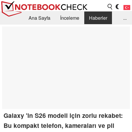
Ana Sayfa
İnceleme
Haberler
...
Öneri /SSS
Kütüphane
Satın Alma Rehberi
Arama
İletişim
Galaxy 'in S26 modeli için zorlu rekabet:
Bu kompakt telefon, kameraları ve pil