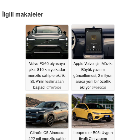
İlgili makaleler
Volvo EX60 piyasaya
Apple Volvo için Müzik:
çıktı: 810 km’ye kadar
Büyük yazılım
menzile sahip elektrikli
güncellemesi, 2 milyon
SUV’nin teslimatları
araca yeni bir özellik
başladı
ekliyor
07/16/2026
07/08/2026
Citroën C5 Aircross:
Leapmotor B05: Uygun
422 mil menzile sahip
fiyatlı Çin yapımı