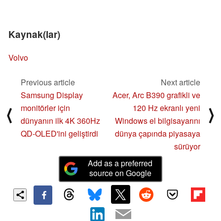
Kaynak(lar)
Volvo
Previous article
Next article
Samsung Display
Acer, Arc B390 grafikli ve
monitörler için
120 Hz ekranlı yeni
⟨
⟩
dünyanın ilk 4K 360Hz
Windows el bilgisayarını
QD-OLED'ini geliştirdi
dünya çapında piyasaya
sürüyor
Add as a preferred
source on Google