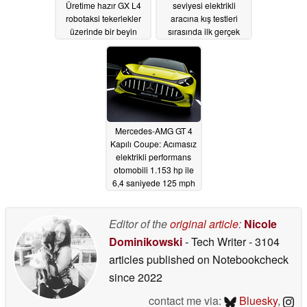
Üretime hazır GX L4
seviyesi elektrikli
robotaksi tekerlekler
aracına kış testleri
üzerinde bir beyin
sırasında ilk gerçek
bakış
05/20/2026
05/20/2026
Mercedes-AMG GT 4
Kapılı Coupe: Acımasız
elektrikli performans
otomobili 1.153 hp ile
6,4 saniyede 125 mph
hıza ulaşıyor
05/20/2026
Editor of the
original article
:
Nicole
Dominikowski
- Tech Writer
- 3104
articles published on Notebookcheck
since 2022
contact me via:
Bluesky
,