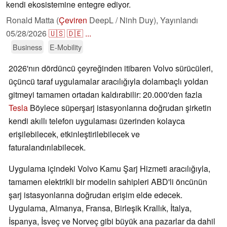
kendi ekosistemine entegre ediyor.
Ronald Matta (
Çeviren
DeepL / Ninh Duy),
Yayınlandı
05/28/2026
🇺🇸
🇩🇪
...
Business
E-Mobility
2026'nın dördüncü çeyreğinden itibaren Volvo sürücüleri,
üçüncü taraf uygulamalar aracılığıyla dolambaçlı yoldan
gitmeyi tamamen ortadan kaldırabilir: 20.000'den fazla
Tesla
Böylece süperşarj istasyonlarına doğrudan şirketin
kendi akıllı telefon uygulaması üzerinden kolayca
erişilebilecek, etkinleştirilebilecek ve
faturalandırılabilecek.
Uygulama içindeki Volvo Kamu Şarj Hizmeti aracılığıyla,
tamamen elektrikli bir modelin sahipleri ABD'li öncünün
şarj istasyonlarına doğrudan erişim elde edecek.
Uygulama, Almanya, Fransa, Birleşik Krallık, İtalya,
İspanya, İsveç ve Norveç gibi büyük ana pazarlar da dahil