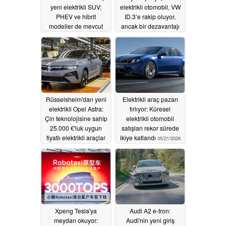
yeni elektrikli SUV;
elektrikli otomobil, VW
PHEV ve hibrit
ID.3’e rakip oluyor,
modeller de mevcut
ancak bir dezavantajı
var
07/07/2026
06/17/2026
Rüsselsheim'dan yeni
Elektrikli araç pazarı
elektrikli Opel Astra:
fırlıyor: Küresel
Çin teknolojisine sahip
elektrikli otomobil
25.000 €'luk uygun
satışları rekor sürede
fiyatlı elektrikli araçlar
ikiye katlandı
05/21/2026
bir dönüşü tetikleyecek
mi?
06/09/2026
Xpeng Tesla'ya
Audi A2 e-tron:
meydan okuyor:
Audi'nin yeni giriş