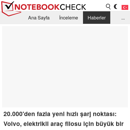
Ana Sayfa
İnceleme
Haberler
...
Öneri /SSS
Kütüphane
Satın Alma Rehberi
Arama
İletişim
20.000'den fazla yeni hızlı şarj noktası:
Volvo, elektrikli araç filosu için büyük bir