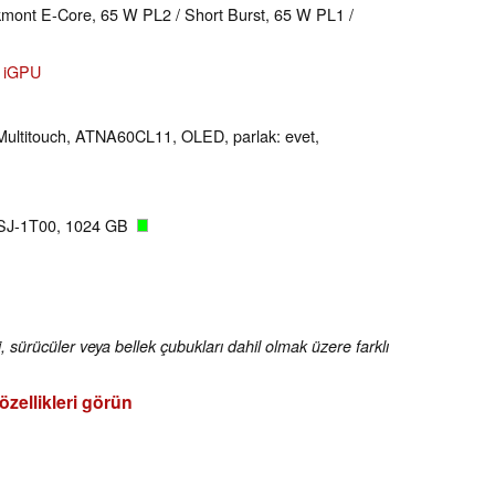
kmont E-Core, 65 W PL2 / Short Burst, 65 W PL1 /
e iGPU
-Multitouch, ATNA60CL11, OLED, parlak: evet,
NSJ-1T00, 1024 GB
i, sürücüler veya bellek çubukları dahil olmak üzere farklı
özellikleri görün