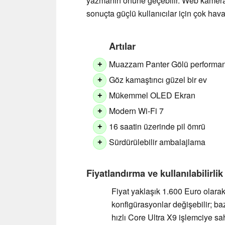
yazmanın önüne geçebilir. Web kamera
sonuçta güçlü kullanıcılar için çok haval
Artılar
Muazzam Panter Gölü performan
+
Göz kamaştırıcı güzel bir ev
+
Mükemmel OLED Ekran
+
Modern Wi-Fi 7
+
16 saatin üzerinde pil ömrü
+
Sürdürülebilir ambalajlama
+
Fiyatlandırma ve kullanılabilirlik
Fiyat yaklaşık 1.600 Euro olarak 
konfigürasyonlar değişebilir; baz
hızlı Core Ultra X9 işlemciye sah