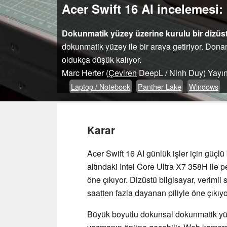
Acer Swift 16 AI incelemesi
Dokunmatik yüzey üzerine kurulu bir dizüst
dokunmatik yüzey ile bir araya getiriyor. Dona
oldukça düşük kalıyor.
Marc Herter (
Çeviren
DeepL / Ninh Duy)
Yayı
Laptop / Notebook
Panther Lake
Windows
Karar
Acer Swift 16 AI günlük işler için güçlü
altındaki Intel Core Ultra X7 358H ile 
öne çıkıyor. Dizüstü bilgisayar, verim
saatten fazla dayanan piliyle öne çıkıyo
Büyük boyutlu dokunsal dokunmatik yüz