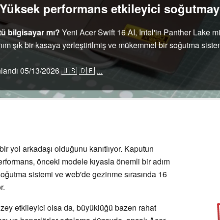
: Yüksek performans etkileyici soğutma
ü bilgisayar mı?
Yeni Acer Swift 16 AI, Intel'in Panther Lake m
nım şık bir kasaya yerleştirilmiş ve mükemmel bir soğutma sistem
nlandı
05/13/2026
🇺🇸
🇩🇪
...
 bir yol arkadaşı olduğunu kanıtlıyor. Kaputun
performans, önceki modele kıyasla önemli bir adım
li soğutma sistemi ve web'de gezinme sırasında 16
r.
ey etkileyici olsa da, büyüklüğü bazen rahat