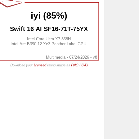
iyi (85%)
Swift 16 AI SF16-71T-75YX
Intel Core Ultra X7 358H
Intel Arc B390 12 Xe3 Panther Lake iGPU
Multimedia - 07/24/2026 - v8
Download your
licensed
rating image as
PNG
/
SVG