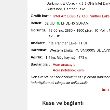
Darkmont E-Core, 4 x 3.3 GHz Intel Dar
Sustained, Panther Lake
Grafik kartı
Intel Arc B390 12 Xe3 Panther Lak
Bellek
32 GB
, LPDDR5 SDRAM
Görüntü
16.00 inç, 2880 x 1800 pixel, 10-Point
120 Hz
Anakart
Intel Panther Lake-H PCH
Harddisk
Western Digital PC SN5000S SDEQ
Ağırlık
1.4 kg, Güç kaynağı: 473 g
Bağlantılar
Acer anasayfa
Acer notebook kısmı
Not: Üretici, benzer özelliklere sahip ekran paneller
tedarikçilere ait bileşenler kullanabilir.
tüm 
Kasa ve bağlantı