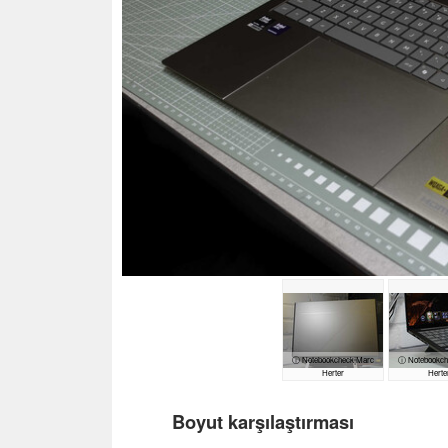
ⓘ Notebookcheck|Marc
ⓘ Notebookch
Herter
Herte
Boyut karşılaştırması