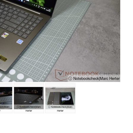
ⓘ Notebookcheck|Marc Herter
eck|Marc
ⓘ Notebookcheck|Marc
ⓘ Notebookcheck|Marc
r
Herter
Herter