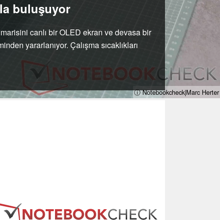
yla buluşuyor
imarisini canlı bir OLED ekran ve devasa bir
inden yararlanıyor. Çalışma sıcaklıkları
ⓘ Notebookcheck|Marc Herter