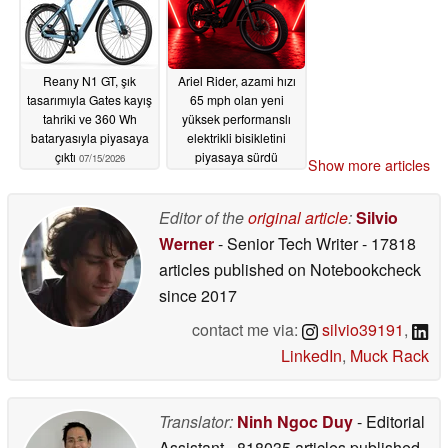
Reany N1 GT, şık
Ariel Rider, azami hızı
tasarımıyla Gates kayış
65 mph olan yeni
tahriki ve 360 Wh
yüksek performanslı
bataryasıyla piyasaya
elektrikli bisikletini
çıktı
piyasaya sürdü
07/15/2026
Show more articles
07/09/2026
Editor of the
original article
:
Silvio
Werner
- Senior Tech Writer
- 17818
articles published on Notebookcheck
since 2017
contact me via:
silvio39191
,
LinkedIn
,
Muck Rack
Translator:
Ninh Ngoc Duy
- Editorial
Assistant
- 818035 articles published