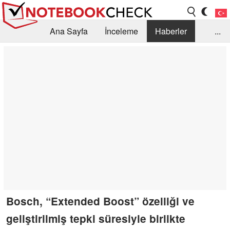
Ana Sayfa
İnceleme
Haberler
...
Öneri /SSS
Kütüphane
Satın Alma Rehberi
Arama
İletişim
Bosch, “Extended Boost” özelliği ve
geliştirilmiş tepki süresiyle birlikte