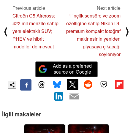
Previous article
Next article
Citroën C5 Aircross:
1 inçlik sensöre ve zoom
422 mil menzile sahip
özelliğine sahip Nikon DL
⟨
⟩
yeni elektrikli SUV;
premium kompakt fotoğraf
PHEV ve hibrit
makinesinin yeniden
modeller de mevcut
piyasaya çıkacağı
söyleniyor
Add as a preferred
source on Google
İlgili makaleler