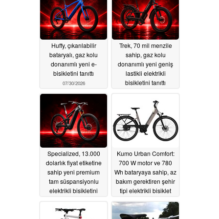
Huffy, çıkarılabilir
Trek, 70 mil menzile
bataryalı, gaz kolu
sahip, gaz kolu
donanımlı yeni e-
donanımlı yeni geniş
bisikletini tanıttı
lastikli elektrikli
bisikletini tanıttı
07/30/2026
07/27/2026
Specialized, 13.000
Kumo Urban Comfort:
dolarlık fiyat etiketine
700 W motor ve 780
sahip yeni premium
Wh bataryaya sahip, az
tam süspansiyonlu
bakım gerektiren şehir
elektrikli bisikletini
tipi elektrikli bisiklet
piyasaya sürdü
07/20/2026
07/25/2026