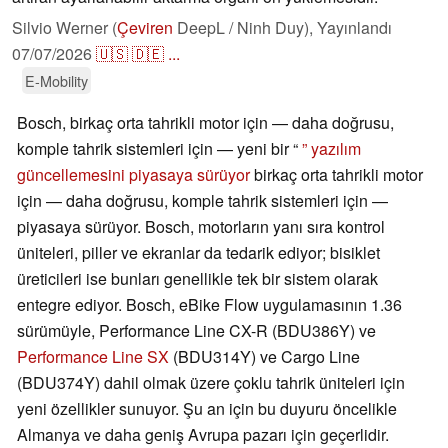
Silvio Werner (
Çeviren
DeepL / Ninh Duy),
Yayınlandı
07/07/2026
🇺🇸
🇩🇪
...
E-Mobility
Bosch, birkaç orta tahrikli motor için — daha doğrusu,
komple tahrik sistemleri için — yeni bir “
” yazılım
güncellemesini piyasaya sürüyor
birkaç orta tahrikli motor
için — daha doğrusu, komple tahrik sistemleri için —
piyasaya sürüyor. Bosch, motorların yanı sıra kontrol
üniteleri, piller ve ekranlar da tedarik ediyor; bisiklet
üreticileri ise bunları genellikle tek bir sistem olarak
entegre ediyor. Bosch, eBike Flow uygulamasının 1.36
sürümüyle, Performance Line CX-R (BDU386Y) ve
Performance Line SX
(BDU314Y) ve Cargo Line
(BDU374Y) dahil olmak üzere çoklu tahrik üniteleri için
yeni özellikler sunuyor. Şu an için bu duyuru öncelikle
Almanya ve daha geniş Avrupa pazarı için geçerlidir.