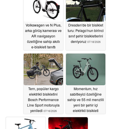
Volkswagen ve N Plus,
Dresden'de bir bisiklet
arka görüş kamerası ve
turu: Pelago'nun birinci
AR navigasyon
sınıf şehir bisikletlerini
özelliğine sahip akıllı
deniyoruz
07/18/2026
e-bisikleti tanıttı
07/19/2026
Tern, popüler kargo
Momentum, hız
elektrikli bisikletini
sabitleyici özelliğine
Bosch Performance
sahip ve 55 mil menzilli
Line Sport motoruyla
yeni bir şehir içi
yeniledi
elektrikli bisikleti
07/16/2026
piyasaya sürdü
07/15/2026