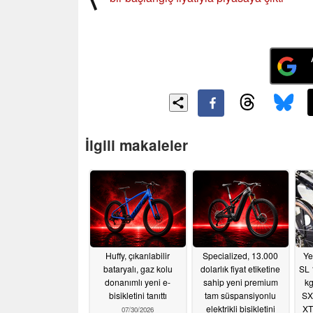
İlgili makaleler
Huffy, çıkarılabilir
Specialized, 13.000
Ye
bataryalı, gaz kolu
dolarlık fiyat etiketine
SL 
donanımlı yeni e-
sahip yeni premium
kg
bisikletini tanıttı
tam süspansiyonlu
SX
elektrikli bisikletini
XT
07/30/2026