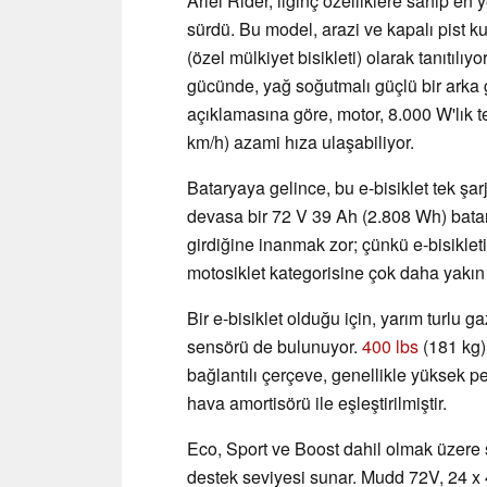
Ariel Rider, ilginç özelliklere sahip en 
sürdü. Bu model, arazi ve kapalı pist 
(özel mülkiyet bisikleti) olarak tanıtıl
gücünde, yağ soğutmalı güçlü bir arka 
açıklamasına göre, motor, 8.000 W'lık 
km/h) azami hıza ulaşabiliyor.
Bataryaya gelince, bu e-bisiklet tek şa
devasa bir 72 V 39 Ah (2.808 Wh) bata
girdiğine inanmak zor; çünkü e-bisikletin
motosiklet kategorisine çok daha yakın 
Bir e-bisiklet olduğu için, yarım turlu 
sensörü de bulunuyor.
400 lbs
(181 kg) 
bağlantılı çerçeve, genellikle yüksek p
hava amortisörü ile eşleştirilmiştir.
Eco, Sport ve Boost dahil olmak üzere s
destek seviyesi sunar. Mudd 72V, 24 x 4,