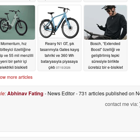
07/22/2026
07/20/2026
07/19/2026
Momentum, hız
Reany N1 GT, şık
Bosch, “Extended
bitleyici özelliğine
tasarımıyla Gates kayış
Boost” özelliği ve
ip ve 55 mil menzilli
tahriki ve 360 Wh
geliştirilmiş tepki
yeni bir şehir içi
bataryasıyla piyasaya
süresiyle birlikte
elektrikli bisikleti
çıktı
ücretsiz bir e-bisiklet
07/15/2026
piyasaya sürdü
güncellemesi yayınladı
ow more articles
07/15/2026
07/07/2026
cle
:
Abhinav Fating
- News Editor
- 731 articles published on
contact me via: