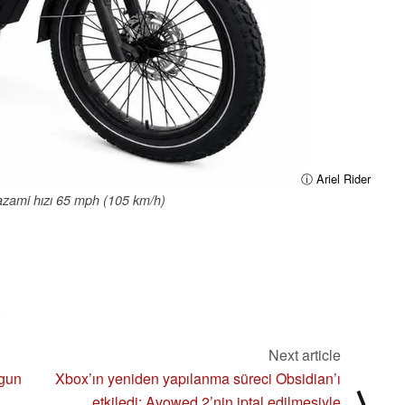
ⓘ Ariel Rider
zami hızı 65 mph (105 km/h)
)
Next article
ygun
Xbox’ın yeniden yapılanma süreci Obsidian’ı
⟩
etkiledi; Avowed 2’nin iptal edilmesiyle