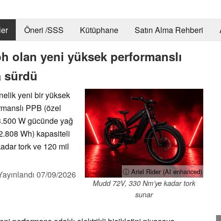
er
Öneri /SSS
Kütüphane
Satın Alma Rehberi
mph olan yeni yüksek performanslı
ya sürdü
nelik yeni bir yüksek
formanslı PPB (özel
, 3.500 W gücünde yağ
2.808 Wh) kapasiteli
adar tork ve 120 mil
ⓘ Ariel Rider (AI enhanced)
Yayınlandı
07/09/2026
Mudd 72V, 330 Nm’ye kadar tork
sunar