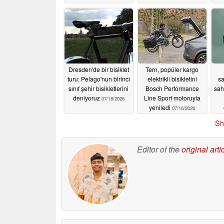
piyasaya sürdü
07/25/2026
Dresden'de bir bisiklet
Tern, popüler kargo
turu: Pelago'nun birinci
elektrikli bisikletini
sa
sınıf şehir bisikletlerini
Bosch Performance
sah
deniyoruz
Line Sport motoruyla
07/18/2026
yeniledi
07/16/2026
Sh
Editor of the
original arti