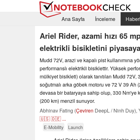
Ana Sayfa
İnceleme
Haberl
Ariel Rider, azami hızı 65 
elektrikli bisikletini piyasa
Mudd 72V, arazi ve kapalı pist kullanımına yö
performanslı elektrikli bisiklettir. Yüksek per
mülkiyet bisikleti) olarak tanıtılan Mudd 72V
soğutmalı arka göbek motoru ve 72 V 39 Ah (
devasa bir bataryaya sahip olup, 330 Nm'ye k
(200 km) menzil sunuyor.
Abhinav Fating (
Çeviren
DeepL / Ninh Duy),
🇺🇸
🇩🇪
...
E-Mobility
Launch