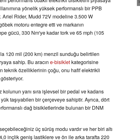
yeni performans odaklı elektrikli bisikletini piyasaya
kullanımına yönelik yüksek performanslı bir PPB
ıyor. Ariel Rider, Mudd 72V modeline 3.500 W
göbek motoru entegre etti ve markanın
tepe gücü, 330 Nm'ye kadar tork ve 65 mph (105
rjla 120 mil (200 km) menzil sunduğu belirtilen
ryaya sahip. Bu aracın
e-bisiklet
kategorisine
 teknik özelliklerinin çoğu, onu hafif elektrikli
gösteriyor.
gaz kolunun yanı sıra işlevsel bir pedal ve kadans
yük taşıyabilen bir çerçeveye sahiptir. Ayrıca, dört
erformanslı dağ bisikletlerinde bulunan bir DNM
eçebileceğiniz üç sürüş modu vardır ve her biri altı
0 inçlik geniş lastiklere ve ön ile arka tarafta 220