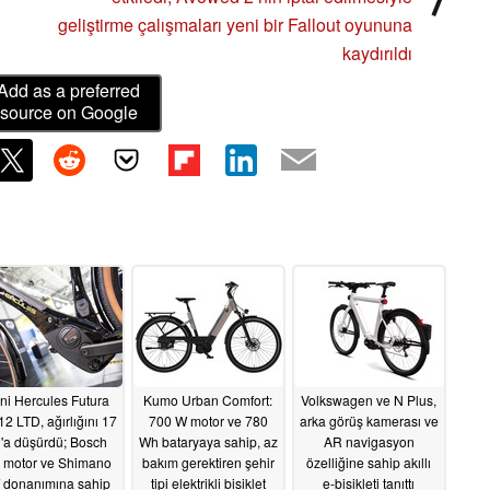
geliştirme çalışmaları yeni bir Fallout oyununa
kaydırıldı
Add as a preferred
source on Google
ni Hercules Futura
Kumo Urban Comfort:
Volkswagen ve N Plus,
12 LTD, ağırlığını 17
700 W motor ve 780
arka görüş kamerası ve
'a düşürdü; Bosch
Wh bataryaya sahip, az
AR navigasyon
 motor ve Shimano
bakım gerektiren şehir
özelliğine sahip akıllı
 donanımına sahip
tipi elektrikli bisiklet
e-bisikleti tanıttı