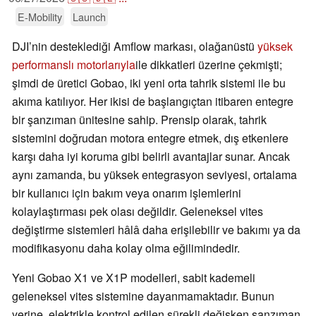
E-Mobility
Launch
DJI’nin desteklediği Amflow markası, olağanüstü
yüksek
performanslı motorlarıyla
ile dikkatleri üzerine çekmişti;
şimdi de üretici Gobao, iki yeni orta tahrik sistemi ile bu
akıma katılıyor. Her ikisi de başlangıçtan itibaren entegre
bir şanzıman ünitesine sahip. Prensip olarak, tahrik
sistemini doğrudan motora entegre etmek, dış etkenlere
karşı daha iyi koruma gibi belirli avantajlar sunar. Ancak
aynı zamanda, bu yüksek entegrasyon seviyesi, ortalama
bir kullanıcı için bakım veya onarım işlemlerini
kolaylaştırması pek olası değildir. Geleneksel vites
değiştirme sistemleri hâlâ daha erişilebilir ve bakımı ya da
modifikasyonu daha kolay olma eğilimindedir.
Yeni Gobao X1 ve X1P modelleri, sabit kademeli
geleneksel vites sistemine dayanmamaktadır. Bunun
yerine, elektrikle kontrol edilen sürekli değişken şanzıman