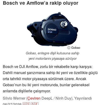
Bosch ve Amflow’a rakip oluyor
ⓘ Gobao
Gobao, entegre dişli kutusuna sahip
yeni motorlarını piyasaya sürüyor
Bosch ve DJI Amflow, zorlu bir rekabetle karşı karşıya:
Dahili manuel şanzımana sahip iki yeni ve özellikle güçlü
orta tahrikli motor piyasaya sürülmek üzere. Ancak
Gobao’nun bu iki yeni motorunda, bunlar geleneksel
anlamda dişlilerle çalışmıyor.
Silvio Werner (
Çeviren
DeepL / Ninh Duy),
Yayınlandı
06/27/2026
🇺🇸
🇩🇪
...