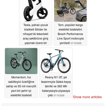
Tesla, pahalı çocuk
Tern, popüler kargo
bisikleti Strider ile
elektrikli bisikletini
nihayet iki tekerlekli
Bosch Performance
araç sektörüne giriş
Line Sport motoruyla
yapmak üzere bir
yeniledi
07/16/2026
bisiklet üretti.
07/18/2026
Momentum, hız
Reany N1 GT, şık
sabitleyici özelliğine
tasarımıyla Gates kayış
sahip ve 55 mil menzilli
tahriki ve 360 Wh
yeni bir şehir içi
bataryasıyla piyasaya
elektrikli bisikleti
çıktı
07/15/2026
Show more articles
piyasaya sürdü
07/15/2026