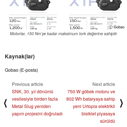
ⓘ Gobao
Motorlar, 150 Nm’ye kadar maksimum tork değerine sahiptir
Kaynak(lar)
Gobao (E-posta)
Previous article
Next article
SNK, 30. yıl dönümü
750 W göbek motoru ve
vesilesiyle birden fazla
802 Wh bataryaya sahip
⟨
⟩
Metal Slug yeniden
yeni Urtopia elektrikli
yapım projesini doğruladı
bisiklet piyasaya
sürüldü