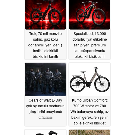
07/30/2026
Trek, 70 mil menzile
Specialized, 13.000
sahip, gaz kolu
dolarlık fiyat etiketine
donanımlı yeni geniş
sahip yeni premium
lastikli elektrikli
tam süspansiyonlu
bisikletini tanıttı
elektrikli bisikletini
piyasaya sürdü
07/27/2026
07/25/2026
Gears of War: E-Day
Kumo Urban Comfort:
çok oyunculu modunun
700 W motor ve 780
çıkış tarihi onaylandı
Wh bataryaya sahip, az
bakım gerektiren şehir
07/23/2026
tipi elektrikli bisiklet
07/20/2026