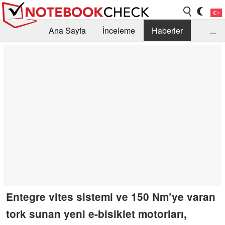
Ana Sayfa
İnceleme
Haberler
...
Öneri /SSS
Kütüphane
Satın Alma Rehberi
Arama
İletişim
Entegre vites sistemi ve 150 Nm’ye varan
tork sunan yeni e-bisiklet motorları,