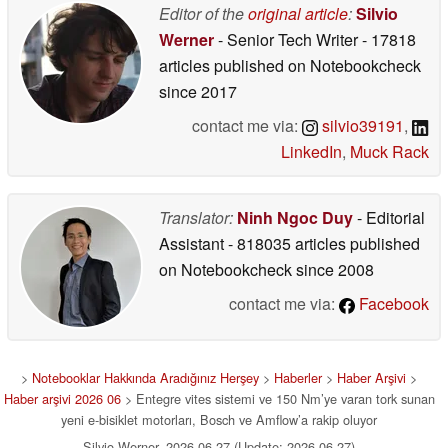
Editor of the
original article
:
Silvio
Werner
- Senior Tech Writer
- 17818
articles published on Notebookcheck
since 2017
contact me via:
silvio39191
,
LinkedIn
,
Muck Rack
Translator:
Ninh Ngoc Duy
- Editorial
Assistant
- 818035 articles published
on Notebookcheck
since 2008
contact me via:
Facebook
>
Notebooklar Hakkında Aradığınız Herşey
>
Haberler
>
Haber Arşivi
>
Haber arşivi 2026 06
> Entegre vites sistemi ve 150 Nm’ye varan tork sunan
yeni e-bisiklet motorları, Bosch ve Amflow’a rakip oluyor
Silvio Werner, 2026-06-27 (Update: 2026-06-27)