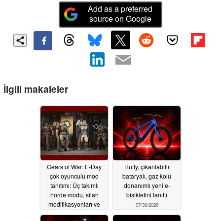
Add as a preferred
source on Google
İlgili makaleler
Gears of War: E-Day
Huffy, çıkarılabilir
çok oyunculu mod
bataryalı, gaz kolu
tanıtımı: Üç takımlı
donanımlı yeni e-
horde modu, silah
bisikletini tanıttı
modifikasyonları ve
07/30/2026
battle pass yok