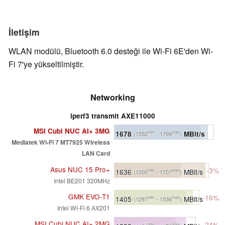
İletişim
WLAN modülü, Bluetooth 6.0 desteği ile Wi-Fi 6E'den Wi-
Fi 7'ye yükseltilmiştir.
Networking
iperf3 transmit AXE11000
MSI Cubi NUC AI+ 3MG
1678
MBit/s
min
max
(1552
- 1799
)
Mediatek Wi-Fi 7 MT7925 Wireless
LAN Card
Asus NUC 15 Pro+
-3%
1636
MBit/s
min
max
(1200
- 1707
)
Intel BE201 320MHz
GMK EVO-T1
-16%
1405
MBit/s
min
max
(1297
- 1536
)
Intel Wi-Fi 6 AX201
MSI Cubi NUC AI+ 2MG
-24%
min
max