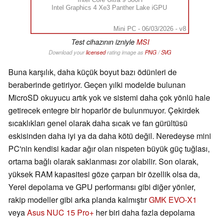
Intel Graphics 4 Xe3 Panther Lake iGPU
Mini PC - 06/03/2026 - v8
Test cihazının izniyle
MSI
Download your
licensed
rating image as
PNG
/
SVG
Buna karşılık, daha küçük boyut bazı ödünleri de
beraberinde getiriyor. Geçen yılki modelde bulunan
MicroSD okuyucu artık yok ve sistemi daha çok yönlü hale
getirecek entegre bir hoparlör de bulunmuyor. Çekirdek
sıcaklıkları genel olarak daha sıcak ve fan gürültüsü
eskisinden daha iyi ya da daha kötü değil. Neredeyse mini
PC'nin kendisi kadar ağır olan nispeten büyük güç tuğlası,
ortama bağlı olarak saklanması zor olabilir. Son olarak,
yüksek RAM kapasitesi göze çarpan bir özellik olsa da,
Yerel depolama ve GPU performansı gibi diğer yönler,
rakip modeller gibi arka planda kalmıştır
GMK EVO-X1
veya
Asus NUC 15 Pro+
her biri daha fazla depolama