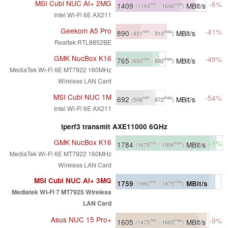
MSI Cubi NUC AI+ 2MG
-6%
1409
MBit/s
min
max
(1143
- 1606
)
Intel Wi-Fi 6E AX211
Geekom A5 Pro
-41%
890
MBit/s
min
max
(451
- 910
)
Realtek RTL8852BE
GMK NucBox K16
-49%
765
MBit/s
min
max
(650
- 892
)
MediaTek Wi-Fi 6E MT7922 160MHz
Wireless LAN Card
MSI Cubi NUC 1M
-54%
692
MBit/s
min
max
(506
- 872
)
Intel Wi-Fi 6E AX211
iperf3 transmit AXE11000 6GHz
GMK NucBox K16
+1%
1784
MBit/s
min
max
(1675
- 1906
)
MediaTek Wi-Fi 6E MT7922 160MHz
Wireless LAN Card
MSI Cubi NUC AI+ 3MG
1759
MBit/s
min
max
(1660
- 1875
)
Mediatek Wi-Fi 7 MT7925 Wireless
LAN Card
Asus NUC 15 Pro+
-9%
1605
MBit/s
min
max
(1475
- 1665
)