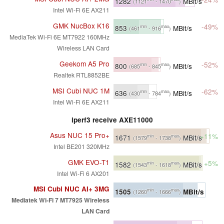
1282
MBit/s
(1121
- 1470
)
Intel Wi-Fi 6E AX211
GMK NucBox K16
-49%
853
MBit/s
min
max
(461
- 916
)
MediaTek Wi-Fi 6E MT7922 160MHz
Wireless LAN Card
Geekom A5 Pro
-52%
800
MBit/s
min
max
(685
- 845
)
Realtek RTL8852BE
MSI Cubi NUC 1M
-62%
636
MBit/s
min
max
(430
- 784
)
Intel Wi-Fi 6E AX211
iperf3 receive AXE11000
Asus NUC 15 Pro+
+11%
1671
MBit/s
min
max
(1579
- 1738
)
Intel BE201 320MHz
GMK EVO-T1
+5%
1582
MBit/s
min
max
(1543
- 1618
)
Intel Wi-Fi 6 AX201
MSI Cubi NUC AI+ 3MG
1505
MBit/s
min
max
(1260
- 1666
)
Mediatek Wi-Fi 7 MT7925 Wireless
LAN Card