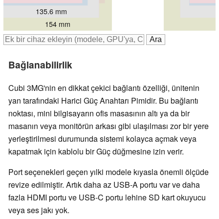
135.6 mm
135.6 mm
154 mm
Bağlanabilirlik
Cubi 3MG'nin en dikkat çekici bağlantı özelliği, ünitenin
yan tarafındaki Harici Güç Anahtarı Pimidir. Bu bağlantı
noktası, mini bilgisayarın ofis masasının altı ya da bir
masanın veya monitörün arkası gibi ulaşılması zor bir yere
yerleştirilmesi durumunda sistemi kolayca açmak veya
kapatmak için kablolu bir Güç düğmesine izin verir.
Port seçenekleri geçen yılki modele kıyasla önemli ölçüde
revize edilmiştir. Artık daha az USB-A portu var ve daha
fazla HDMI portu ve USB-C portu lehine SD kart okuyucu
veya ses jakı yok.