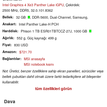
Intel Graphics 4 Xe3 Panther Lake iGPU
, Çekirdek:
2500 MHz, DDR5, 32.0.101.8362
Bellek
32 GB
, DDR-5600, Dual-Channel, Samsung,
Anakart
Intel Panther Lake-H PCH
Harddisk
Phison 1 TB ESR01TBTCCZ-27J, 1000 GB
Ağırlık
552 g, Güç kaynağı: 499 g
Fiyat
830 USD
Amazon
$721.70
Bağlantılar
MSI anasayfa
MSI notebook kısmı
Not: Üretici, benzer özelliklere sahip ekran panelleri, sürücüler veya
bellek çubukları dahil olmak üzere farklı tedarikçilere ait bileşenler
kullanabilir.
tüm özellikleri görün
Dava