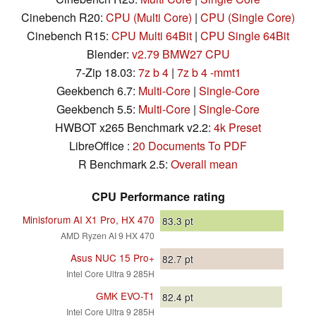
Cinebench R20:
CPU (Multi Core)
|
CPU (Single Core)
Cinebench R15:
CPU Multi 64Bit
|
CPU Single 64Bit
Blender:
v2.79 BMW27 CPU
7-Zip 18.03:
7z b 4
|
7z b 4 -mmt1
Geekbench 6.7:
Multi-Core
|
Single-Core
Geekbench 5.5:
Multi-Core
|
Single-Core
HWBOT x265 Benchmark v2.2:
4k Preset
LibreOffice :
20 Documents To PDF
R Benchmark 2.5:
Overall mean
CPU Performance rating
Minisforum AI X1 Pro, HX 470
83.3
pt
AMD Ryzen AI 9 HX 470
Asus NUC 15 Pro+
82.7
pt
Intel Core Ultra 9 285H
GMK EVO-T1
82.4
pt
Intel Core Ultra 9 285H