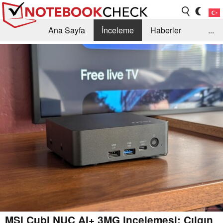
Ana Sayfa
İnceleme
Haberler
...
Öneri /SSS
Kütüphane
Satın Alma Rehberi
Arama
İletişim
MSI Cubi NUC AI+ 3MG incelemesi: Çılgın