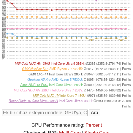
2795
2730
2665
2600
2535
2470
2405
2340
2275
2210
2145
2080
2015
1950
1885
1820
1755
1690
1625
1560
1495
1430
1365
1300
1235
1170
1105
1040
975
910
845
780
715
650
585
520
455
390
325
260
195
130
65
0
MSI Cubi NUC AI+ 3MG
Intel Core Ultra 9 386H:
Ø2385 (2352.8-2791.74) Points
GMK NucBox K16
AMD Ryzen 7 7735HS:
Ø2017 (1972.78-2038.11) Points
GMK EVO-T1
Intel Core Ultra 9 285H:
Ø3047 (3002.55-3112.11) Points
Geekom A5 Pro
AMD Ryzen 5 7530U:
Ø1095 (1078.55-1234.53) Points
Asus NUC 15 Pro+
Intel Core Ultra 9 285H:
Ø3009 (2951.59-3148.12) Points
MSI Cubi NUC AI+ 2MG
Intel Core Ultra 7 258V:
Ø1475 (1459.06-1488.32) Points
MSI Cubi NUC 1M
Intel Core 7 150U:
Ø971 (535.59-1039.66) Points
Razer Blade 16 Core Ultra 9 386H
Intel Core Ultra 9 386H:
Ø2941 (2806.23-3172.09)
Points
CPU Performance rating:
Percent
Cinebench R23:
Multi Core
|
Single Core