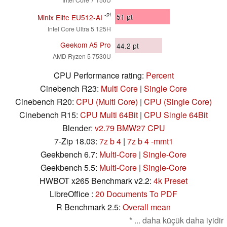
-2!
51
pt
Minix Elite EU512-AI
Intel Core Ultra 5 125H
Geekom A5 Pro
44.2
pt
AMD Ryzen 5 7530U
CPU Performance rating:
Percent
Cinebench R23:
Multi Core
|
Single Core
Cinebench R20:
CPU (Multi Core)
|
CPU (Single Core)
Cinebench R15:
CPU Multi 64Bit
|
CPU Single 64Bit
Blender:
v2.79 BMW27 CPU
7-Zip 18.03:
7z b 4
|
7z b 4 -mmt1
Geekbench 6.7:
Multi-Core
|
Single-Core
Geekbench 5.5:
Multi-Core
|
Single-Core
HWBOT x265 Benchmark v2.2:
4k Preset
LibreOffice :
20 Documents To PDF
R Benchmark 2.5:
Overall mean
* ... daha küçük daha iyidir