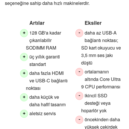
seçeneğine sahip daha hızlı makinelerdir.
Artılar
Eksiler
128 GB'a kadar
daha az USB-A
+
-
çıkarılabilir
bağlantı noktası;
SODIMM RAM
SD kart okuyucu ve
3,5 mm ses jakı
üç yıllık garanti
+
düştü
standart
ortalamanın
-
daha fazla HDMI
+
altında Core Ultra
ve USB-C bağlantı
9 CPU performansı
noktası
ikincil SSD
-
daha küçük ve
+
desteği veya
daha hafif tasarım
hoparlör yok
aletsiz servis
+
öncekinden daha
-
yüksek çekirdek