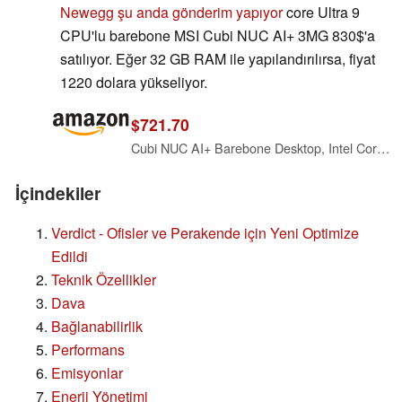
Newegg şu anda gönderim yapıyor
core Ultra 9
CPU'lu barebone MSI Cubi NUC AI+ 3MG 830$'a
satılıyor. Eğer 32 GB RAM ile yapılandırılırsa, fiyat
1220 dolara yükseliyor.
$721.70
Cubi NUC AI+ Barebone Desktop, Intel Core 9-386H, 2X DDR5 Slots (up to 64GB), Copilot+ PC, WiFi 7, 3 Year Advance Replacement (3MG-006BUS)
İçindekiler
Verdict - Ofisler ve Perakende için Yeni Optimize
Edildi
Teknik Özellikler
Dava
Bağlanabilirlik
Performans
Emisyonlar
Enerji Yönetimi