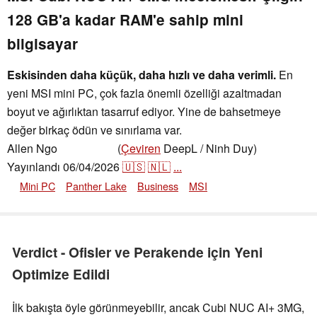
128 GB'a kadar RAM'e sahip mini
bilgisayar
Eskisinden daha küçük, daha hızlı ve daha verimli.
En
yeni MSI mini PC, çok fazla önemli özelliği azaltmadan
boyut ve ağırlıktan tasarruf ediyor. Yine de bahsetmeye
değer birkaç ödün ve sınırlama var.
Allen Ngo
(
Çeviren
DeepL / Ninh Duy)
,
👁
Allen Ngo
Yayınlandı
06/04/2026
🇺🇸
🇳🇱
...
Mini PC
Panther Lake
Business
MSI
Verdict - Ofisler ve Perakende için Yeni
Optimize Edildi
İlk bakışta öyle görünmeyebilir, ancak Cubi NUC AI+ 3MG,