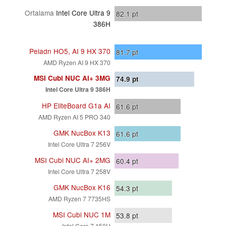
Ortalama
Intel Core Ultra 9
82.1
pt
386H
Peladn HO5, AI 9 HX 370
81.7
pt
AMD Ryzen AI 9 HX 370
MSI Cubi NUC AI+ 3MG
74.9
pt
Intel Core Ultra 9 386H
HP EliteBoard G1a AI
61.6
pt
AMD Ryzen AI 5 PRO 340
GMK NucBox K13
61.6
pt
Intel Core Ultra 7 256V
MSI Cubi NUC AI+ 2MG
60.4
pt
Intel Core Ultra 7 258V
GMK NucBox K16
54.3
pt
AMD Ryzen 7 7735HS
MSI Cubi NUC 1M
53.8
pt
Intel Core 7 150U