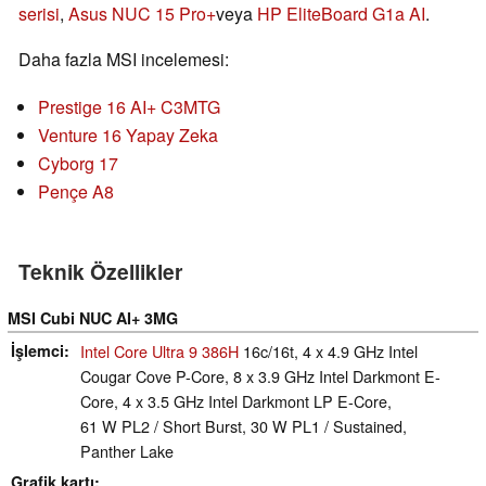
serisi
,
Asus NUC 15 Pro+
veya
HP EliteBoard G1a AI
.
Daha fazla MSI incelemesi:
Prestige 16 AI+ C3MTG
Venture 16 Yapay Zeka
Cyborg 17
Pençe A8
Teknik Özellikler
MSI Cubi NUC AI+ 3MG
İşlemci
Intel Core Ultra 9 386H
16c/16t, 4 x 4.9 GHz Intel
Cougar Cove P-Core, 8 x 3.9 GHz Intel Darkmont E-
Core, 4 x 3.5 GHz Intel Darkmont LP E-Core,
61 W PL2 / Short Burst, 30 W PL1 / Sustained,
Panther Lake
Grafik kartı