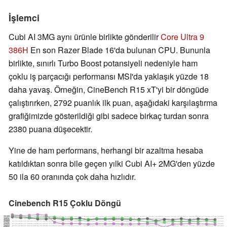
İşlemci
Cubi AI 3MG aynı ürünle birlikte gönderilir
Core Ultra 9
386H
En son Razer Blade 16'da bulunan CPU. Bununla
birlikte, sınırlı Turbo Boost potansiyeli nedeniyle ham
çoklu iş parçacığı performansı MSI'da yaklaşık yüzde 18
daha yavaş. Örneğin, CineBench R15 xT'yi bir döngüde
çalıştırırken, 2792 puanlık ilk puan, aşağıdaki karşılaştırma
grafiğimizde gösterildiği gibi sadece birkaç turdan sonra
2380 puana düşecektir.
Yine de ham performans, herhangi bir azaltma hesaba
katıldıktan sonra bile geçen yılki Cubi AI+ 2MG'den yüzde
50 ila 60 oranında çok daha hızlıdır.
Cinebench R15 Çoklu Döngü
3120
3055
2990
2925
2860