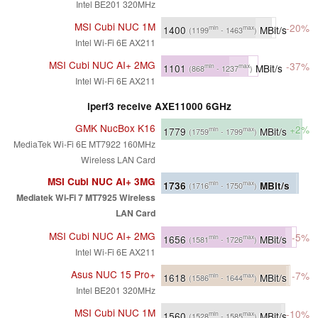
Intel BE201 320MHz
MSI Cubi NUC 1M
-20%
1400
MBit/s
min
max
(1199
- 1463
)
Intel Wi-Fi 6E AX211
MSI Cubi NUC AI+ 2MG
-37%
1101
MBit/s
min
max
(868
- 1237
)
Intel Wi-Fi 6E AX211
iperf3 receive AXE11000 6GHz
GMK NucBox K16
+2%
1779
MBit/s
min
max
(1759
- 1799
)
MediaTek Wi-Fi 6E MT7922 160MHz
Wireless LAN Card
MSI Cubi NUC AI+ 3MG
1736
MBit/s
min
max
(1716
- 1750
)
Mediatek Wi-Fi 7 MT7925 Wireless
LAN Card
MSI Cubi NUC AI+ 2MG
-5%
1656
MBit/s
min
max
(1581
- 1726
)
Intel Wi-Fi 6E AX211
Asus NUC 15 Pro+
-7%
1618
MBit/s
min
max
(1586
- 1644
)
Intel BE201 320MHz
MSI Cubi NUC 1M
-10%
1560
MBit/s
min
max
(1528
- 1585
)