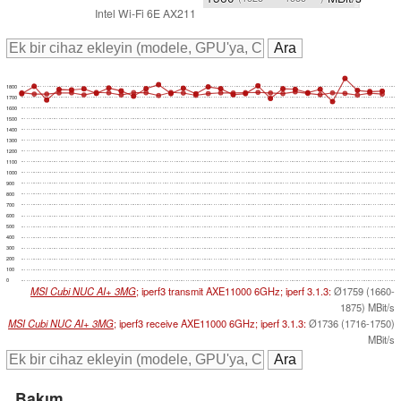
Intel Wi-Fi 6E AX211
1800
1700
1600
1500
1400
1300
1200
1100
1000
900
800
700
600
500
400
300
200
100
0
MSI Cubi NUC AI+ 3MG
; iperf3 transmit AXE11000 6GHz; iperf 3.1.3:
Ø1759 (1660-
1875) MBit/s
MSI Cubi NUC AI+ 3MG
; iperf3 receive AXE11000 6GHz; iperf 3.1.3:
Ø1736 (1716-1750)
MBit/s
Bakım