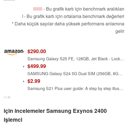
- Bu grafik kartı için benchmark aralıkları
- Bu grafik kartı için ortalama benchmark değerleri
* Daha küçük sayılar daha yüksek performans anlamına
gelir
$290.00
Samsung Galaxy S25 FE, 128GB, Jet Black - Locked to AT&T (Renewed)
$499.99
SAMSUNG Galaxy S24 5G Dual SIM (256GB, 8GB) 6.2" AMOLED 120Hz, Exynos (4nm) 10-Core (International Model Fully Unlocked for AT&T, Verizon, T-Mobile, Global) S921B/DS (w/ 25W Super Fast Charger, Black)
$2.99
Samsung S21 Plus user guide: A step by step illustrated guide to help you set up and use your S21 plus 5G 2021
v1.35
için incelemeler Samsung Exynos 2400
işlemci