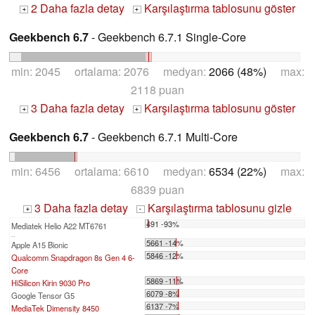
2 Daha fazla detay
Karşılaştırma tablosunu göster
+
+
Geekbench 6.7
- Geekbench 6.7.1 Single-Core
min: 2045 ortalama: 2076 medyan:
2066 (48%)
max:
2118 puan
3 Daha fazla detay
Karşılaştırma tablosunu göster
+
+
Geekbench 6.7
- Geekbench 6.7.1 Multi-Core
min: 6456 ortalama: 6610 medyan:
6534 (22%)
max:
6839 puan
3 Daha fazla detay
Karşılaştırma tablosunu gizle
+
-
491 -93%
Mediatek Helio A22 MT6761
...
5661 -14%
Apple A15 Bionic
5846 -12%
Qualcomm Snapdragon 8s Gen 4 6-
Core
5869 -11%
HiSilicon Kirin 9030 Pro
6079 -8%
Google Tensor G5
6137 -7%
MediaTek Dimensity 8450