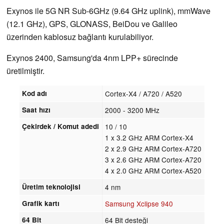
Exynos ile 5G NR Sub-6GHz (9.64 GHz uplink), mmWave
(12.1 GHz), GPS, GLONASS, BeiDou ve Galileo
üzerinden kablosuz bağlantı kurulabiliyor.
Exynos 2400, Samsung'da 4nm LPP+ sürecinde
üretilmiştir.
Kod adı
Cortex-X4 / A720 / A520
Saat hızı
2000 - 3200 MHz
Çekirdek / Komut adedi
10 / 10
1 x 3.2 GHz ARM Cortex-X4
2 x 2.9 GHz ARM Cortex-A720
3 x 2.6 GHz ARM Cortex-A720
4 x 2.0 GHz ARM Cortex-A520
Üretim teknolojisi
4 nm
Grafik kartı
Samsung Xclipse 940
64 Bit
64 Bit desteği