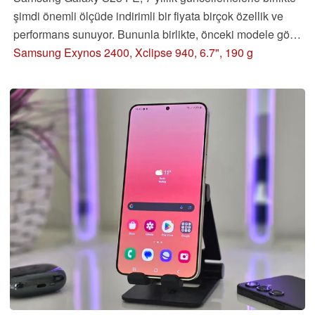
şimdi önemli ölçüde indirimli bir fiyata birçok özellik ve
performans sunuyor. Bununla birlikte, önceki modele göre
yapılan iyileştirmeler sadece küçük ve Fan Edition pil
Samsung Exynos 2400, Xclipse 940, 6.7", 190 g
ömrü söz konusu olduğunda gerçekten yetersiz kalıyor.