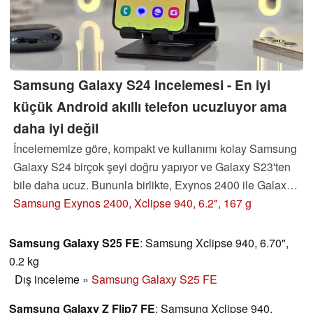
Samsung Galaxy S24 incelemesi - En iyi
küçük Android akıllı telefon ucuzluyor ama
daha iyi değil
İncelememize göre, kompakt ve kullanımı kolay Samsung
Galaxy S24 birçok şeyi doğru yapıyor ve Galaxy S23'ten
bile daha ucuz. Bununla birlikte, Exynos 2400 ile Galaxy
telefonunun verimlilik ve oyun açısından kanıtlaması
Samsung Exynos 2400, Xclipse 940, 6.2", 167 g
gereken şeyler var. Galaxy S24'ün hala gelişebileceğini
düşündüğümüz noktaları öğrenmek için okumaya devam
Samsung Galaxy S25 FE
: Samsung Xclipse 940, 6.70",
edin.
Güncelleme
: Kamera alanındaki "muz kapısını"
0.2 kg
hala kapatıyoruz.
Dış inceleme
»
Samsung Galaxy S25 FE
Samsung Galaxy Z Flip7 FE
: Samsung Xclipse 940,