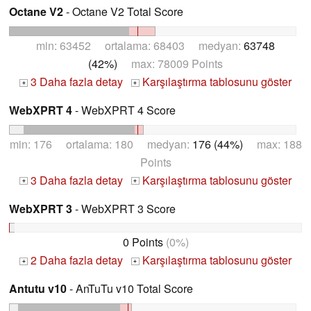
Octane V2
- Octane V2 Total Score
min: 63452 ortalama: 68403 medyan:
63748
(42%)
max: 78009 Points
3 Daha fazla detay
Karşılaştırma tablosunu göster
+
+
WebXPRT 4
- WebXPRT 4 Score
min: 176 ortalama: 180 medyan:
176 (44%)
max: 188
Points
3 Daha fazla detay
Karşılaştırma tablosunu göster
+
+
WebXPRT 3
- WebXPRT 3 Score
0 Points
(0%)
2 Daha fazla detay
Karşılaştırma tablosunu göster
+
+
Antutu v10
- AnTuTu v10 Total Score