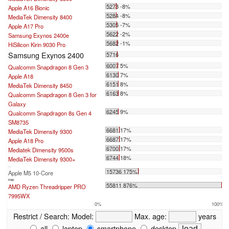
5273 -8%
Apple A16 Bionic
5284 -8%
MediaTek Dimensity 8400
5305 -7%
Apple A17 Pro
5622 -2%
Samsung Exynos 2400e
5682 -1%
HiSilicon Kirin 9030 Pro
Samsung Exynos 2400
5716
6007 5%
Qualcomm Snapdragon 8 Gen 3
6130 7%
Apple A18
6151 8%
MediaTek Dimensity 8450
6163 8%
Qualcomm Snapdragon 8 Gen 3 for
Galaxy
6245 9%
Qualcomm Snapdragon 8s Gen 4
SM8735
6681 17%
MediaTek Dimensity 9300
6687 17%
Apple A18 Pro
6700 17%
Mediatek Dimensity 9500s
6744 18%
MediaTek Dimensity 9300+
...
15736 175%
Apple M5 10-Core
max:
55811 876%
AMD Ryzen Threadripper PRO
7995WX
0%
100%
Restrict / Search:
Model:
Max. age:
years
all
laptop
smartphone
desktop