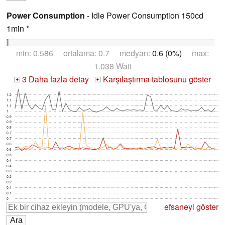
Power Consumption
- Idle Power Consumption 150cd
1min *
min: 0.586 ortalama: 0.7 medyan:
0.6 (0%)
max:
1.038 Watt
3 Daha fazla detay
Karşılaştırma tablosunu göster
+
+
1.2
1.1
1.1
1
0.9
0.9
0.8
0.7
0.7
0.6
0.6
0.5
0.4
0.4
0.3
0.2
0.2
0.1
0.1
0
efsaneyi göster