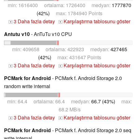
min: 1616400 ortalama: 1726400 medyan:
1777870
(42%)
max: 1784940 Points
3 Daha fazla detay
Karşılaştırma tablosunu göster
+
+
Antutu v10
- AnTuTu v10 CPU
min: 409658 ortalama: 422923 medyan:
427465
(42%)
max: 431647 Points
3 Daha fazla detay
Karşılaştırma tablosunu göster
+
+
PCMark for Android
- PCMark f. Android Storage 2.0
random write internal
min: 64.4 ortalama: 66.4 medyan:
66.7 (43%)
max:
68.2 MB/s
3 Daha fazla detay
Karşılaştırma tablosunu göster
+
+
PCMark for Android
- PCMark f. Android Storage 2.0 seq
write internal