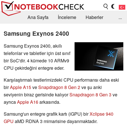
Ana Sayfa
İnceleme
Haberler
...
Öneri /SSS
Kütüphane
Satın Alma Rehberi
Samsung Exynos 2400
Arama
İletişim
Samsung Exynos 2400, akıllı
telefonlar ve tabletler için üst sınıf
bir SoC'dir. 4 kümede 10 ARMv9
CPU çekirdeğini entegre eder.
Karşılaştırmalı testlerimizdeki CPU performansı daha eski
bir
Apple A15
ve
Snapdragon 8 Gen 2
ve şu anki
seviyenin biraz gerisinde kalıyor
Snapdragon 8 Gen 3
ve
ayrıca
Apple A16
arkasında.
Samsung'un entegre grafik kartı (iGPU) bir
Xclipse 940
GPU
aMD RDNA 3 mimarisine dayanmaktadır.