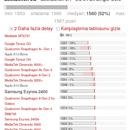
min: 1553 ortalama: 1560 medyan:
1560 (52%)
max:
1567 puan
2 Daha fazla detay
Karşılaştırma tablosunu gizle
+
-
58 -96%
Mediatek MT6737
...
1267 -19%
Google Tensor G3
1281 -18%
Qualcomm Snapdragon 8+ Gen 1
1333 -15%
Apple A13 Bionic
1390 -11%
Google Tensor G4
1392 -11%
MediaTek Dimensity 9000+
1440 -8%
Qualcomm Snapdragon 8s Gen 3
1455 -7%
Qualcomm Snapdragon 8 Gen 2
1541 -1%
MediaTek Dimensity 9200+
1549 -1%
Apple A14 Bionic
Samsung Exynos 2400
1560
1561 0%
Qualcomm Snapdragon 8 Gen 2 for
Galaxy
1574 1%
Qualcomm Snapdragon 8s Gen 4
SM8735
1581 1%
Samsung Exynos 2400e
1604 3%
MediaTek Dimensity 9300
1623 4%
MediaTek Dimensity 9300+