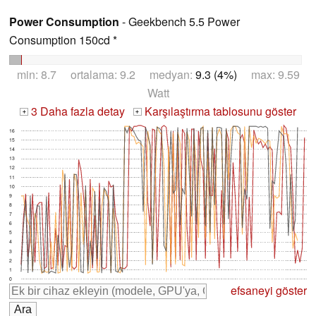
Power Consumption
- Geekbench 5.5 Power
Consumption 150cd *
min: 8.7 ortalama: 9.2 medyan:
9.3 (4%)
max: 9.59
Watt
3 Daha fazla detay
Karşılaştırma tablosunu göster
+
+
16
15
14
13
12
11
10
9
8
7
6
5
4
3
2
1
0
efsaneyi göster