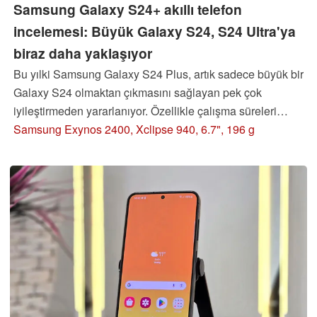
Samsung Galaxy S24+ akıllı telefon
incelemesi: Büyük Galaxy S24, S24 Ultra'ya
biraz daha yaklaşıyor
Bu yılki Samsung Galaxy S24 Plus, artık sadece büyük bir
Galaxy S24 olmaktan çıkmasını sağlayan pek çok
iyileştirmeden yararlanıyor. Özellikle çalışma süreleri
açısından Plus modeli güçlü yönlerini göstermeye devam
Samsung Exynos 2400, Xclipse 940, 6.7", 196 g
ediyor. Bu incelemede, Galaxy S24+'ın testimizde ne
kadar başarılı olduğunu okuyabilirsiniz.