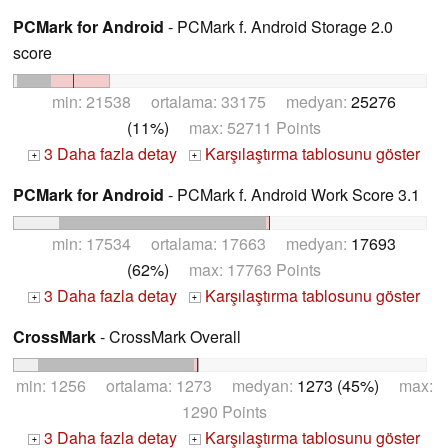
PCMark for Android
- PCMark f. Android Storage 2.0
score
min: 21538 ortalama: 33175 medyan:
25276
(11%)
max: 52711 Points
3 Daha fazla detay
Karşılaştırma tablosunu göster
+
+
PCMark for Android
- PCMark f. Android Work Score 3.1
min: 17534 ortalama: 17663 medyan:
17693
(62%)
max: 17763 Points
3 Daha fazla detay
Karşılaştırma tablosunu göster
+
+
CrossMark
- CrossMark Overall
min: 1256 ortalama: 1273 medyan:
1273 (45%)
max:
1290 Points
3 Daha fazla detay
Karşılaştırma tablosunu göster
+
+