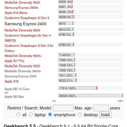
6209 -6%
MediaTek Dimensity 8400
6341 -4%
Samsung Exynos 2400e
6448 -2%
Apple A16 Bionic
6608 0%
Qualcomm Snapdragon 8 Gen 3
Samsung Exynos 2400
6610
6613 0%
MediaTek Dimensity 8500
6780 3%
Qualcomm Snapdragon 8s Gen 4
SM8735
6783 3%
Qualcomm Snapdragon 8 Gen 3 for
Galaxy
7148 8%
MediaTek Dimensity 9300+
7299 10%
Apple A17 Pro
7408 12%
MediaTek Dimensity 9300
7439 13%
Mediatek Dimensity 9400e
7911 20%
Samsung Exynos 2500
8023 21%
Apple A18
...
17314 162%
Apple M5 10-Core
max:
29226 342%
Apple M5 Max
0%
100%
Restrict / Search:
Model:
Max. age:
years
all
laptop
smartphone
desktop
Geekbench 5.5
- Geekbench 5.1 - 5.5 64 Bit Single-Core