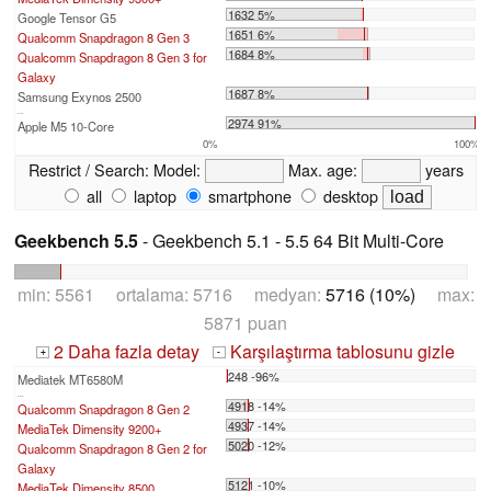
1632 5%
Google Tensor G5
1651 6%
Qualcomm Snapdragon 8 Gen 3
1684 8%
Qualcomm Snapdragon 8 Gen 3 for
Galaxy
1687 8%
Samsung Exynos 2500
...
2974 91%
Apple M5 10-Core
0%
100%
Restrict / Search:
Model:
Max. age:
years
all
laptop
smartphone
desktop
Geekbench 5.5
- Geekbench 5.1 - 5.5 64 Bit Multi-Core
min: 5561 ortalama: 5716 medyan:
5716 (10%)
max:
5871 puan
2 Daha fazla detay
Karşılaştırma tablosunu gizle
+
-
248 -96%
Mediatek MT6580M
...
4918 -14%
Qualcomm Snapdragon 8 Gen 2
4937 -14%
MediaTek Dimensity 9200+
5020 -12%
Qualcomm Snapdragon 8 Gen 2 for
Galaxy
5121 -10%
MediaTek Dimensity 8500