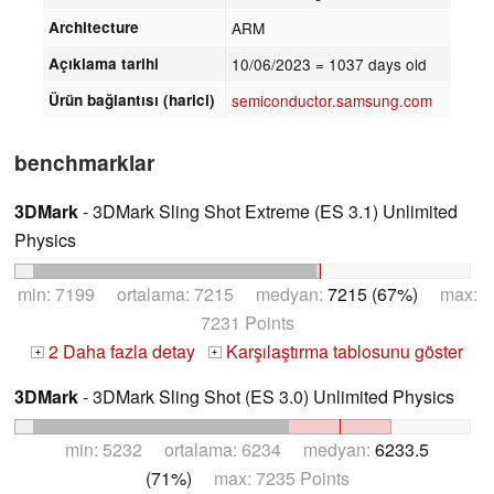
Architecture
ARM
Açıklama tarihi
10/06/2023
= 1037 days old
Ürün bağlantısı (harici)
semiconductor.samsung.com
benchmarklar
3DMark
- 3DMark Sling Shot Extreme (ES 3.1) Unlimited
Physics
min: 7199 ortalama: 7215 medyan:
7215 (67%)
max:
7231 Points
2 Daha fazla detay
Karşılaştırma tablosunu göster
+
+
3DMark
- 3DMark Sling Shot (ES 3.0) Unlimited Physics
min: 5232 ortalama: 6234 medyan:
6233.5
(71%)
max: 7235 Points