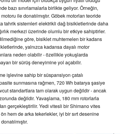
iyonlu bir model için oldukça uygun fiyatlı olduğu
de bazı sınırlamalarla birlikte geliyor. Örneğin,
toru ile donatılmıştır. Göbek motorları teoride
a tahrik sistemleri elektrikli dağ bisikletlerinde daha
ırlık merkezi üzerinde olumlu bir etkiye sahiptirler.
lmediğine göre, bisiklet muhtemelen bir kadans
ikletlerinde, yalnızca kadansa dayalı motor
runlara neden olabilir - özellikle yokuşlarda
mayan bir sürüş deneyimine yol açabilir.
eme işlevine sahip bir süspansiyon çatalı
 kapasite sunmasına rağmen, 720 Wh batarya şasiye
cut standartlara tam olarak uygun değildir - ancak
 zorunda değildir. Yavaşlama, 180 mm rotorlarla
ndan gerçekleştirilir. Yedi vitesli bir Shimano vites
m ön hem de arka tekerlekler, iyi bir sırt desenine
 donatılmıştır.