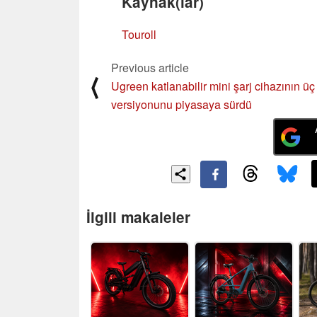
Kaynak(lar)
Touroll
Previous article
⟨
Ugreen katlanabilir mini şarj cihazının üç
versiyonunu piyasaya sürdü
İlgili makaleler