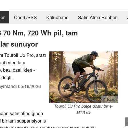
er
Öneri /SSS
Kütüphane
Satın Alma Rehberi
B 70 Nm, 720 Wh pil, tam
zlar sunuyor
ni Touroll U3 Pro, arazi
vaat eden tam
, bazı özellikleri -
 değil.
yınlandı
05/19/2026
ⓘ Touroll
Touroll U3 Pro bütçe dostu bir e-
MTB'dir
an satın alındığında
ni bir tam süspansiyonlu