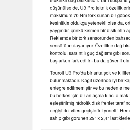
elektrikli dağ bisikletidir. Tam süspans
düşünülse de, U3 Pro teknik özelliklerin
maksimum 70 Nm tork sunan bir göbek mo
kesinlikle oldukça yetenekli olsa da, ort
yaygındır, çünkü kısmen bir bisikletin ağ
Reklamda bir tork sensöründen bahsedi
sensörüne dayanıyor. Özellikle dağ bis
kontrolü, sarsıntılı güç dağıtımı gibi so
başlarken fark edilir - bu da güvenli ol
Touroll U3 Pro'da bir arka şok ve kilitl
bulunmaktadır. Kağıt üzerinde iyi bir
entegre edilmemiştir ve bu nedenle mev
bu herkes için bir anlaşma kırıcı olmak
eşleştirilmiş hidrolik disk frenler tarafı
değiştirici vites geçişlerini yönetir. He
sahip gibi görünen 29" x 2,4" lastiklerle