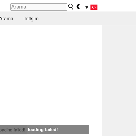
▼
Arama
İletişim
loading failed!
loading failed!