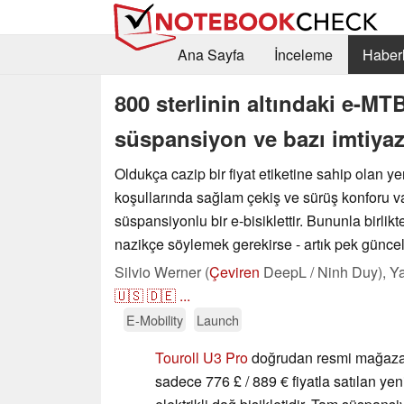
Ana Sayfa
İnceleme
Haberl
800 sterlinin altındaki e-MT
süspansiyon ve bazı imtiya
Oldukça cazip bir fiyat etiketine sahip olan ye
koşullarında sağlam çekiş ve sürüş konforu 
süspansiyonlu bir e-bisiklettir. Bununla birlikte
nazikçe söylemek gerekirse - artık pek güncel
Silvio Werner (
Çeviren
DeepL / Ninh Duy),
Ya
🇺🇸
🇩🇪
...
E-Mobility
Launch
Touroll U3 Pro
doğrudan resmi mağazad
sadece 776 £ / 889 € fiyatla satılan ye