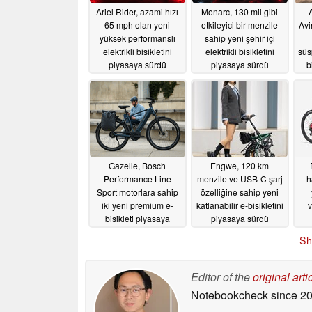
Ariel Rider, azami hızı
Monarc, 130 mil gibi
65 mph olan yeni
etkileyici bir menzile
Avi
yüksek performanslı
sahip yeni şehir içi
elektrikli bisikletini
elektrikli bisikletini
süs
piyasaya sürdü
piyasaya sürdü
b
07/09/2026
06/25/2026
Gazelle, Bosch
Engwe, 120 km
Performance Line
menzile ve USB-C şarj
h
Sport motorlara sahip
özelliğine sahip yeni
iki yeni premium e-
katlanabilir e-bisikletini
v
bisikleti piyasaya
piyasaya sürdü
sürüyor
06/10/2026
05/31/2026
Sh
Editor of the
original arti
Notebookcheck
since 2