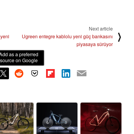
Next article
⟩
 yeni
Ugreen entegre kablolu yeni güç bankasını
piyasaya sürüyor
Add as a preferred
source on Google