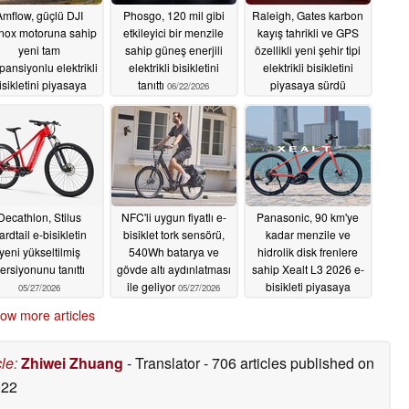
Amflow, güçlü DJI
Phosgo, 120 mil gibi
Raleigh, Gates karbon
nox motoruna sahip
etkileyici bir menzile
kayış tahrikli ve GPS
yeni tam
sahip güneş enerjili
özellikli yeni şehir tipi
pansiyonlu elektrikli
elektrikli bisikletini
elektrikli bisikletini
isikletini piyasaya
tanıttı
piyasaya sürdü
06/22/2026
sürdü
06/25/2026
06/19/2026
Decathlon, Stilus
NFC'li uygun fiyatlı e-
Panasonic, 90 km'ye
ardtail e-bisikletin
bisiklet tork sensörü,
kadar menzile ve
yeni yükseltilmiş
540Wh batarya ve
hidrolik disk frenlere
ersiyonunu tanıttı
gövde altı aydınlatması
sahip Xealt L3 2026 e-
ile geliyor
bisikleti piyasaya
05/27/2026
05/27/2026
sürüyor
05/26/2026
ow more articles
cle
:
Zhiwei Zhuang
- Translator
- 706 articles published on
022