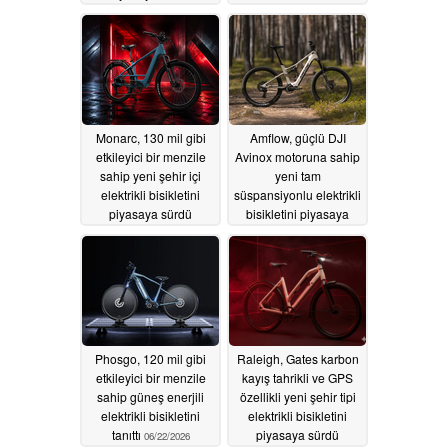
rakip oluyor
07/09/2026
06/27/2026
Monarc, 130 mil gibi
Amflow, güçlü DJI
etkileyici bir menzile
Avinox motoruna sahip
sahip yeni şehir içi
yeni tam
elektrikli bisikletini
süspansiyonlu elektrikli
piyasaya sürdü
bisikletini piyasaya
sürdü
06/25/2026
06/25/2026
Phosgo, 120 mil gibi
Raleigh, Gates karbon
etkileyici bir menzile
kayış tahrikli ve GPS
sahip güneş enerjili
özellikli yeni şehir tipi
elektrikli bisikletini
elektrikli bisikletini
tanıttı
piyasaya sürdü
06/22/2026