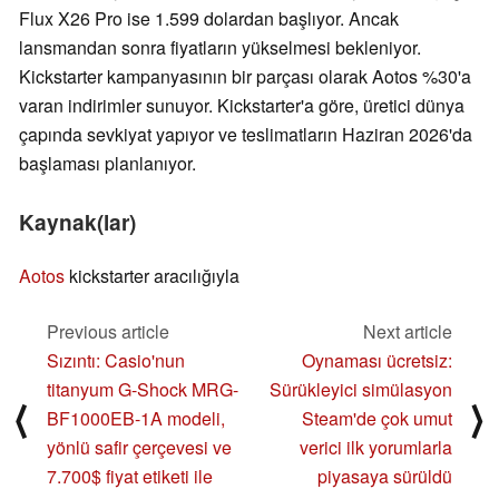
Flux X26 Pro ise 1.599 dolardan başlıyor. Ancak
lansmandan sonra fiyatların yükselmesi bekleniyor.
Kickstarter kampanyasının bir parçası olarak Aotos %30'a
varan indirimler sunuyor. Kickstarter'a göre, üretici dünya
çapında sevkiyat yapıyor ve teslimatların Haziran 2026'da
başlaması planlanıyor.
Kaynak(lar)
Aotos
kickstarter aracılığıyla
Previous article
Next article
Sızıntı: Casio'nun
Oynaması ücretsiz:
titanyum G-Shock MRG-
Sürükleyici simülasyon
⟨
⟩
BF1000EB-1A modeli,
Steam'de çok umut
yönlü safir çerçevesi ve
verici ilk yorumlarla
7.700$ fiyat etiketi ile
piyasaya sürüldü