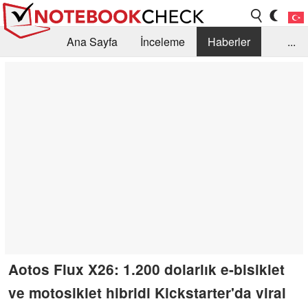
Ana Sayfa
İnceleme
Haberler
...
Öneri /SSS
Kütüphane
Satın Alma Rehberi
Arama
İletişim
Aotos Flux X26: 1.200 dolarlık e-bisiklet
ve motosiklet hibridi Kickstarter'da viral