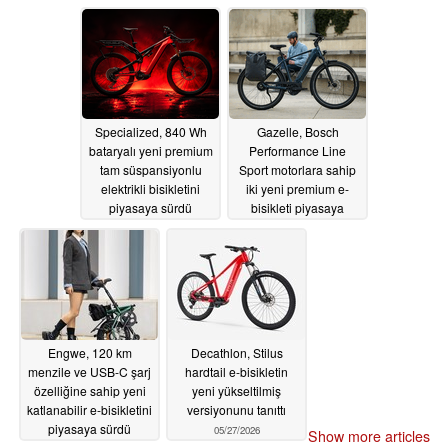
06/19/2026
Specialized, 840 Wh
Gazelle, Bosch
bataryalı yeni premium
Performance Line
tam süspansiyonlu
Sport motorlara sahip
elektrikli bisikletini
iki yeni premium e-
piyasaya sürdü
bisikleti piyasaya
sürüyor
06/13/2026
06/10/2026
Engwe, 120 km
Decathlon, Stilus
menzile ve USB-C şarj
hardtail e-bisikletin
özelliğine sahip yeni
yeni yükseltilmiş
katlanabilir e-bisikletini
versiyonunu tanıttı
piyasaya sürdü
05/27/2026
Show more articles