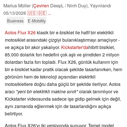
Marius Müller (
Çeviren
DeepL / Ninh Duy),
Yayınlandı
05/13/2026
🇺🇸
🇩🇪
...
Business
E-Mobility
Aotos Flux X26
klasik bir e-bisiklet ile hafif bir elektrikli
motosiklet arasındaki çizgiyi bulanıklaştırmayı amaçlıyor -
ve açıkça bir akor yakalıyor.
Kickstarter'da
hibrit bisiklet,
85.000 dolarlık fon hedefini çok aştı ve şimdiden 2 milyon
dolardan fazla fon topladı. Flux X26, günlük kullanım için
bir e-bisiklet kadar pratik olacak şekilde tasarlanırken, hem
görünüm hem de teknoloji açısından elektrikli
motosikletlere doğru daha güçlü bir şekilde ilerliyor. Aotos
aracı
"yeni bir elektrikli makine sınıfı"
olarak tanımlıyor ve
Kickstarter videosunda sadece işe gidip gelmek için değil,
aynı zamanda eğlenmek için de tasarlandığını açıkça
belirtiyor.
Aotos Flux X26'yı iki versiyonda sunuyor. Temel model