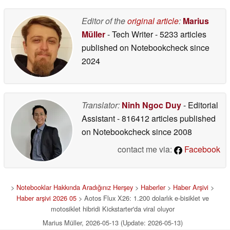
05/31/2026
Editor of the
original article
:
Marius
Müller
- Tech Writer
- 5233 articles
published on Notebookcheck
since
2024
Translator:
Ninh Ngoc Duy
- Editorial
Assistant
- 816412 articles published
on Notebookcheck
since 2008
contact me via:
Facebook
>
Notebooklar Hakkında Aradığınız Herşey
>
Haberler
>
Haber Arşivi
>
Haber arşivi 2026 05
> Aotos Flux X26: 1.200 dolarlık e-bisiklet ve
motosiklet hibridi Kickstarter'da viral oluyor
Marius Müller, 2026-05-13 (Update: 2026-05-13)