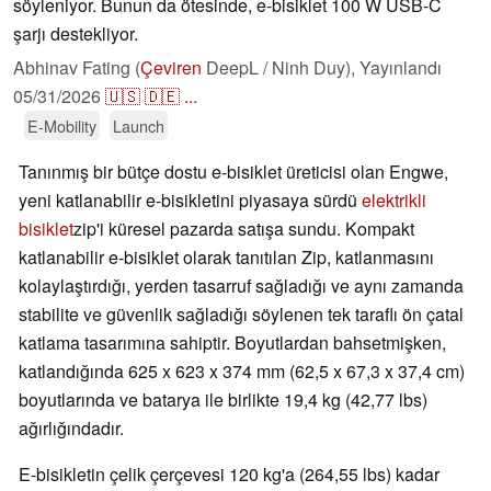
söyleniyor. Bunun da ötesinde, e-bisiklet 100 W USB-C
şarjı destekliyor.
Abhinav Fating (
Çeviren
DeepL / Ninh Duy),
Yayınlandı
05/31/2026
🇺🇸
🇩🇪
...
E-Mobility
Launch
Tanınmış bir bütçe dostu e-bisiklet üreticisi olan Engwe,
yeni katlanabilir e-bisikletini piyasaya sürdü
elektrikli
bisiklet
zip'i küresel pazarda satışa sundu. Kompakt
katlanabilir e-bisiklet olarak tanıtılan Zip, katlanmasını
kolaylaştırdığı, yerden tasarruf sağladığı ve aynı zamanda
stabilite ve güvenlik sağladığı söylenen tek taraflı ön çatal
katlama tasarımına sahiptir. Boyutlardan bahsetmişken,
katlandığında 625 x 623 x 374 mm (62,5 x 67,3 x 37,4 cm)
boyutlarında ve batarya ile birlikte 19,4 kg (42,77 lbs)
ağırlığındadır.
E-bisikletin çelik çerçevesi 120 kg'a (264,55 lbs) kadar