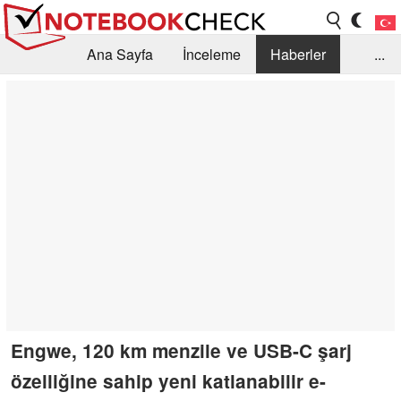
Ana Sayfa
İnceleme
Haberler
...
Öneri /SSS
Kütüphane
Satın Alma Rehberi
Arama
İletişim
Engwe, 120 km menzile ve USB-C şarj
özelliğine sahip yeni katlanabilir e-