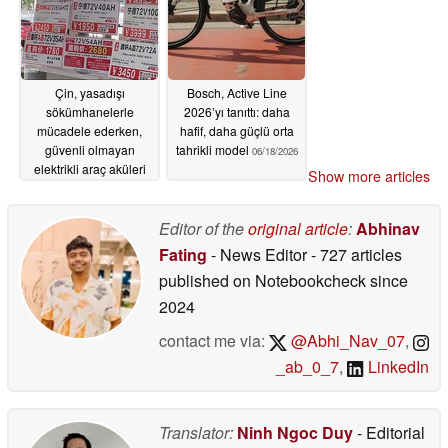
Çin, yasadışı
Bosch, Active Line
sökümhanelerle
2026’yı tanıttı: daha
mücadele ederken,
hafif, daha güçlü orta
güvenli olmayan
tahrikli model
06/18/2026
elektrikli araç aküleri
Show more articles
elektrikli bisikletlerde
kullanılıyor
06/19/2026
Editor of the
original article
:
Abhinav
Fating
- News Editor
- 727 articles
published on Notebookcheck
since
2024
contact me via:
@Abhi_Nav_07
,
_ab_0_7
,
LinkedIn
Translator:
Ninh Ngoc Duy
- Editorial