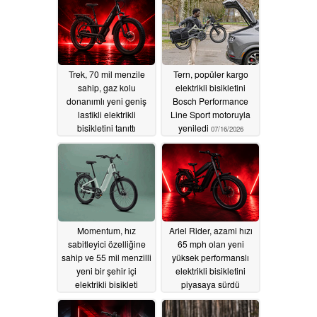
Trek, 70 mil menzile
Tern, popüler kargo
sahip, gaz kolu
elektrikli bisikletini
donanımlı yeni geniş
Bosch Performance
lastikli elektrikli
Line Sport motoruyla
bisikletini tanıttı
yeniledi
07/16/2026
07/27/2026
Momentum, hız
Ariel Rider, azami hızı
sabitleyici özelliğine
65 mph olan yeni
sahip ve 55 mil menzilli
yüksek performanslı
yeni bir şehir içi
elektrikli bisikletini
elektrikli bisikleti
piyasaya sürdü
piyasaya sürdü
07/09/2026
07/15/2026