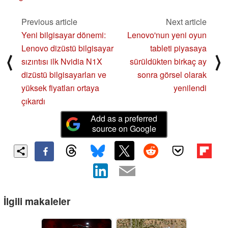
Previous article
Next article
Yeni bilgisayar dönemi:
Lenovo'nun yeni oyun
Lenovo dizüstü bilgisayar
tableti piyasaya
⟨
⟩
sızıntısı ilk Nvidia N1X
sürüldükten birkaç ay
dizüstü bilgisayarları ve
sonra görsel olarak
yüksek fiyatları ortaya
yenilendi
çıkardı
Add as a preferred
source on Google
İlgili makaleler