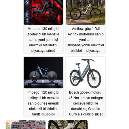
Monarc, 130 mil gibi
Amflow, güçlü DJI
etkileyici bir menzile
Avinox motoruna sahip
sahip yeni şehir içi
yeni tam
elektrikli bisikletini
süspansiyonlu elektrikli
piyasaya sürdü
bisikletini piyasaya
sürdü
06/25/2026
06/25/2026
Phosgo, 120 mil gibi
Bosch göbek motoru,
etkileyici bir menzile
45 Nm tork ve entegre
sahip güneş enerjili
çerçeve kilidi ile
elektrikli bisikletini
donatılmış Gazelle
tanıttı
Curb elektrikli bisiklet
06/22/2026
tanıtıldı
06/20/2026