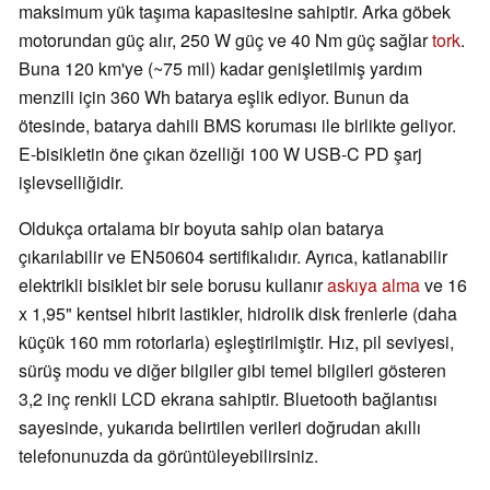
maksimum yük taşıma kapasitesine sahiptir. Arka göbek
motorundan güç alır, 250 W güç ve 40 Nm güç sağlar
tork
.
Buna 120 km'ye (~75 mil) kadar genişletilmiş yardım
menzili için 360 Wh batarya eşlik ediyor. Bunun da
ötesinde, batarya dahili BMS koruması ile birlikte geliyor.
E-bisikletin öne çıkan özelliği 100 W USB-C PD şarj
işlevselliğidir.
Oldukça ortalama bir boyuta sahip olan batarya
çıkarılabilir ve EN50604 sertifikalıdır. Ayrıca, katlanabilir
elektrikli bisiklet bir sele borusu kullanır
askıya alma
ve 16
x 1,95" kentsel hibrit lastikler, hidrolik disk frenlerle (daha
küçük 160 mm rotorlarla) eşleştirilmiştir. Hız, pil seviyesi,
sürüş modu ve diğer bilgiler gibi temel bilgileri gösteren
3,2 inç renkli LCD ekrana sahiptir. Bluetooth bağlantısı
sayesinde, yukarıda belirtilen verileri doğrudan akıllı
telefonunuzda da görüntüleyebilirsiniz.