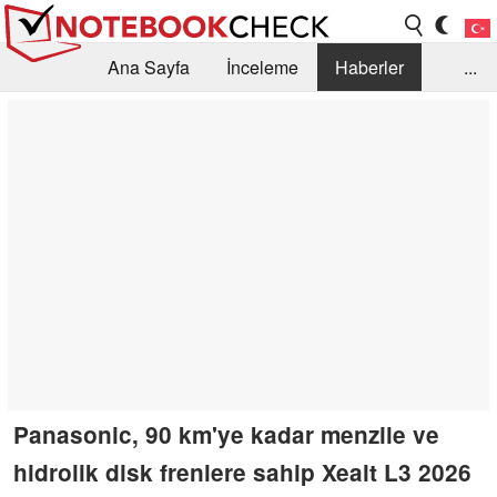
Ana Sayfa
İnceleme
Haberler
...
Öneri /SSS
Kütüphane
Satın Alma Rehberi
Arama
İletişim
Panasonic, 90 km'ye kadar menzile ve
hidrolik disk frenlere sahip Xealt L3 2026