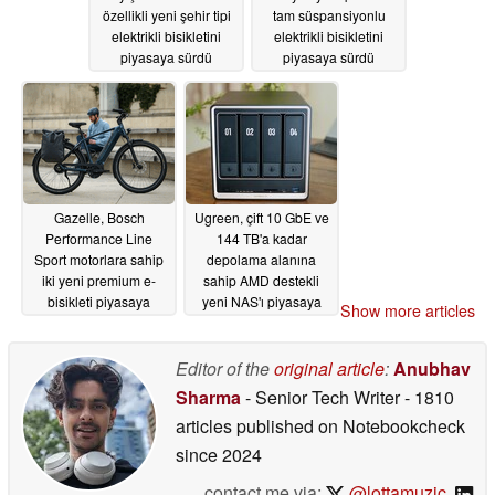
özellikli yeni şehir tipi
tam süspansiyonlu
elektrikli bisikletini
elektrikli bisikletini
piyasaya sürdü
piyasaya sürdü
06/19/2026
06/13/2026
Gazelle, Bosch
Ugreen, çift 10 GbE ve
Performance Line
144 TB'a kadar
Sport motorlara sahip
depolama alanına
iki yeni premium e-
sahip AMD destekli
bisikleti piyasaya
yeni NAS'ı piyasaya
Show more articles
sürüyor
sürdü
06/10/2026
06/08/2026
Editor of the
original article
:
Anubhav
Sharma
- Senior Tech Writer
- 1810
articles published on Notebookcheck
since 2024
contact me via:
@lottamuzic
,