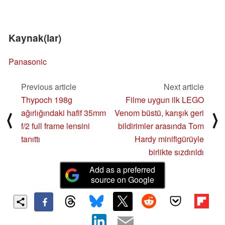
Kaynak(lar)
Panasonic
Previous article
Next article
Thypoch 198g
Filme uygun ilk LEGO
ağırlığındaki hafif 35mm
Venom büstü, karışık geri
⟨
⟩
f/2 full frame lensini
bildirimler arasında Tom
tanıttı
Hardy minifigürüyle
birlikte sızdırıldı
Add as a preferred
source on Google