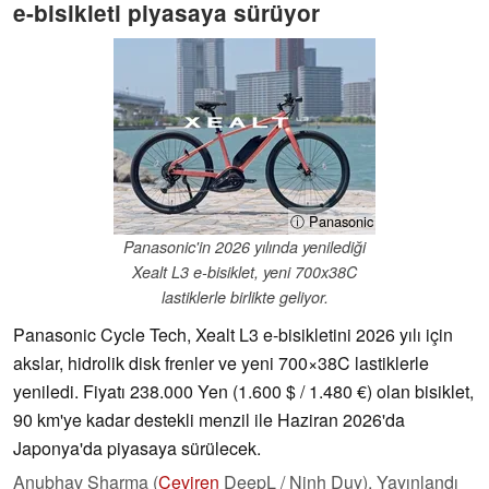
e-bisikleti piyasaya sürüyor
ⓘ Panasonic
Panasonic'in 2026 yılında yenilediği
Xealt L3 e-bisiklet, yeni 700x38C
lastiklerle birlikte geliyor.
Panasonic Cycle Tech, Xealt L3 e-bisikletini 2026 yılı için
akslar, hidrolik disk frenler ve yeni 700×38C lastiklerle
yeniledi. Fiyatı 238.000 Yen (1.600 $ / 1.480 €) olan bisiklet,
90 km'ye kadar destekli menzil ile Haziran 2026'da
Japonya'da piyasaya sürülecek.
Anubhav Sharma (
Çeviren
DeepL / Ninh Duy),
Yayınlandı