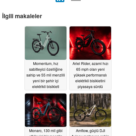
İlgili makaleler
Momentum, hız
Ariel Rider, azami hızı
sabitleyici özelliğine
65 mph olan yeni
sahip ve 55 mil menzilli
yüksek performanslı
yeni bir şehir içi
elektrikli bisikletini
elektrikli bisikleti
piyasaya sürdü
piyasaya sürdü
07/09/2026
07/15/2026
Monarc, 130 mil gibi
Amflow, güçlü DJI