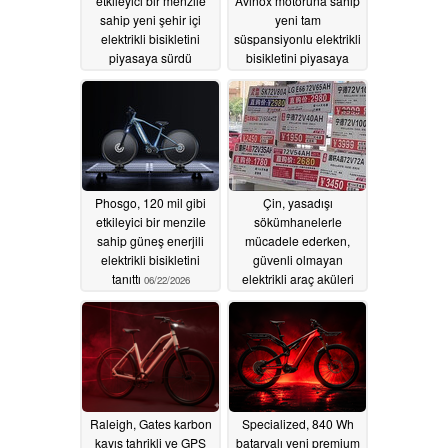
etkileyici bir menzile
Avinox motoruna sahip
sahip yeni şehir içi
yeni tam
elektrikli bisikletini
süspansiyonlu elektrikli
piyasaya sürdü
bisikletini piyasaya
sürdü
06/25/2026
06/25/2026
Phosgo, 120 mil gibi
Çin, yasadışı
etkileyici bir menzile
sökümhanelerle
sahip güneş enerjili
mücadele ederken,
elektrikli bisikletini
güvenli olmayan
tanıttı
elektrikli araç aküleri
06/22/2026
elektrikli bisikletlerde
kullanılıyor
06/19/2026
Raleigh, Gates karbon
Specialized, 840 Wh
kayış tahrikli ve GPS
bataryalı yeni premium