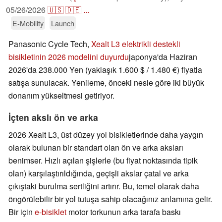
05/26/2026
🇺🇸
🇩🇪
...
E-Mobility
Launch
Panasonic Cycle Tech,
Xealt L3 elektrikli destekli
bisikletinin 2026 modelini duyurdu
japonya'da Haziran
2026'da 238.000 Yen (yaklaşık 1.600 $ / 1.480 €) fiyatla
satışa sunulacak. Yenileme, önceki nesle göre iki büyük
donanım yükseltmesi getiriyor.
İçten akslı ön ve arka
2026 Xealt L3, üst düzey yol bisikletlerinde daha yaygın
olarak bulunan bir standart olan ön ve arka aksları
benimser. Hızlı açılan şişlerle (bu fiyat noktasında tipik
olan) karşılaştırıldığında, geçişli akslar çatal ve arka
çıkıştaki burulma sertliğini artırır. Bu, temel olarak daha
öngörülebilir bir yol tutuşa sahip olacağınız anlamına gelir.
Bir için
e-bisiklet
motor torkunun arka tarafa baskı