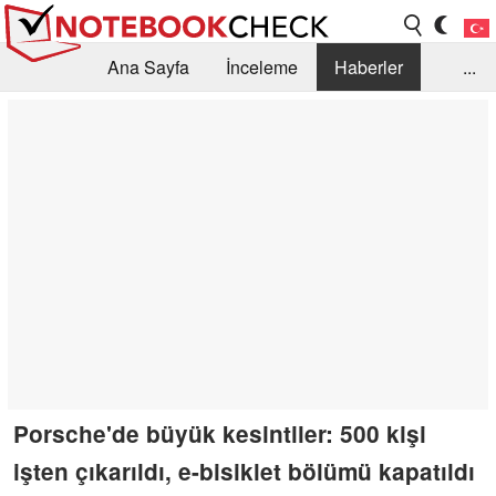
Ana Sayfa
İnceleme
Haberler
...
Öneri /SSS
Kütüphane
Satın Alma Rehberi
Arama
İletişim
Porsche'de büyük kesintiler: 500 kişi
işten çıkarıldı, e-bisiklet bölümü kapatıldı