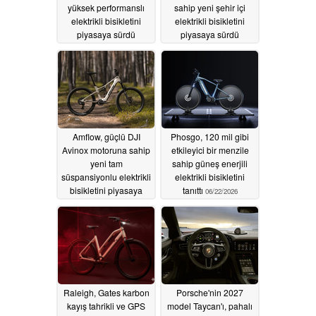
yüksek performanslı
sahip yeni şehir içi
elektrikli bisikletini
elektrikli bisikletini
piyasaya sürdü
piyasaya sürdü
07/09/2026
06/25/2026
Amflow, güçlü DJI
Phosgo, 120 mil gibi
Avinox motoruna sahip
etkileyici bir menzile
yeni tam
sahip güneş enerjili
süspansiyonlu elektrikli
elektrikli bisikletini
bisikletini piyasaya
tanıttı
06/22/2026
sürdü
06/25/2026
Raleigh, Gates karbon
Porsche'nin 2027
kayış tahrikli ve GPS
model Taycan'ı, pahalı