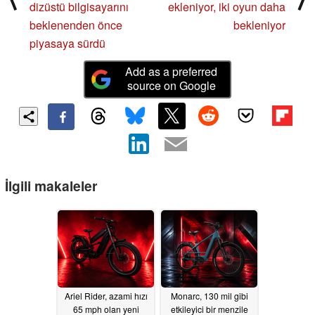
dizüstü bilgisayarını
ekleniyor, iki oyun daha
beklenenden önce
bekleniyor
piyasaya sürdü
Add as a preferred
source on Google
İlgili makaleler
Ariel Rider, azami hızı
Monarc, 130 mil gibi
65 mph olan yeni
etkileyici bir menzile