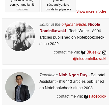
versiyonunu tanıttı
süspansiyonlu e-
bisikletini piyasaya
05/27/2026
Show more articles
sürdü
05/25/2026
Editor of the
original article
:
Nicole
Dominikowski
- Tech Writer
- 3096
articles published on Notebookcheck
since 2022
contact me via:
Bluesky
,
@nicdominikowski
Translator:
Ninh Ngoc Duy
- Editorial
Assistant
- 816412 articles published
on Notebookcheck
since 2008
contact me via:
Facebook