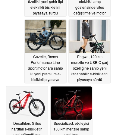
özellikli yeni şehir tipi
elektrikli araç
elektrikli bisikletini
gösterisinde vites
piyasaya sürdü
değiştirme ve motor
devri seslerini taklit
06/19/2026
ediyor
06/18/2026
Gazelle, Bosch
Engwe, 120 km
Performance Line
menzile ve USB-C şarj
Sport motorlara sahip
özelliğine sahip yeni
iki yeni premium e-
katlanabilir e-bisikletini
bisikleti piyasaya
piyasaya sürdü
sürüyor
06/10/2026
05/31/2026
Decathlon, Stilus
Specialized, etkileyici
hardtail e-bisikletin
150 km menzile sahip
yeni yükseltilmiş
yeni tam