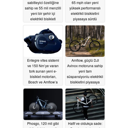
sabitleyici özelliğine
65 mph olan yeni
sahip ve 55 mil menzilli
yüksek performanslı
yeni bir şehir içi
elektrikli bisikletini
elektrikli bisikleti
piyasaya sürdü
piyasaya sürdü
07/09/2026
07/15/2026
Entegre vites sistemi
Amflow, güçlü DJI
ve 150 Nm’ye varan
Avinox motoruna sahip
tork sunan yeni e-
yeni tam
bisiklet motorları,
süspansiyonlu elektrikli
Bosch ve Amflow’a
bisikletini piyasaya
rakip oluyor
sürdü
06/27/2026
06/25/2026
Phosgo, 120 mil gibi
Hafif ve oldukça sade: