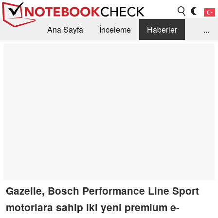
Ana Sayfa
İnceleme
Haberler
...
Öneri /SSS
Kütüphane
Satın Alma Rehberi
Arama
İletişim
Gazelle, Bosch Performance Line Sport
motorlara sahip iki yeni premium e-