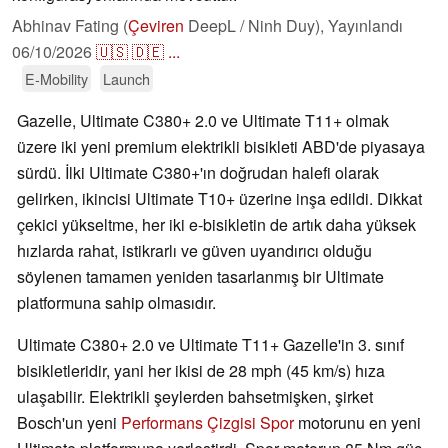
Abhinav Fating (
Çeviren
DeepL / Ninh Duy),
Yayınlandı
06/10/2026
🇺🇸
🇩🇪
...
E-Mobility
Launch
Gazelle, Ultimate C380+ 2.0 ve Ultimate T11+ olmak
üzere iki yeni premium elektrikli bisikleti ABD'de piyasaya
sürdü. İlki Ultimate C380+'ın doğrudan halefi olarak
gelirken, ikincisi Ultimate T10+ üzerine inşa edildi. Dikkat
çekici yükseltme, her iki e-bisikletin de artık daha yüksek
hızlarda rahat, istikrarlı ve güven uyandırıcı olduğu
söylenen tamamen yeniden tasarlanmış bir Ultimate
platformuna sahip olmasıdır.
Ultimate C380+ 2.0 ve Ultimate T11+ Gazelle'in 3. sınıf
bisikletleridir, yani her ikisi de 28 mph (45 km/s) hıza
ulaşabilir. Elektrikli şeylerden bahsetmişken, şirket
Bosch'un yeni
Performans Çizgisi Spor
motorunu en yeni