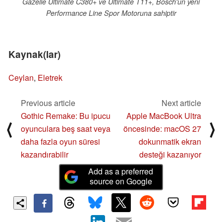
Gazelle Ultimate C380+ ve Ultimate T11+, Bosch'un yeni
Performance Line Spor Motoruna sahiptir
Kaynak(lar)
Ceylan
,
Eletrek
Previous article
Next article
Gothic Remake: Bu ipucu
Apple MacBook Ultra
⟨
⟩
oyunculara beş saat veya
öncesinde: macOS 27
daha fazla oyun süresi
dokunmatik ekran
kazandırabilir
desteği kazanıyor
Add as a preferred
source on Google