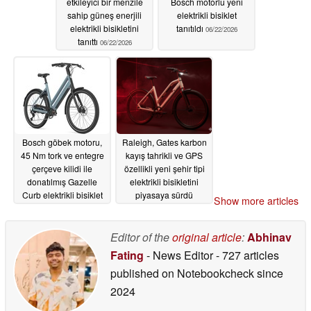
etkileyici bir menzile
Bosch motorlu yeni
sahip güneş enerjili
elektrikli bisiklet
elektrikli bisikletini
tanıtıldı
06/22/2026
tanıttı
06/22/2026
Bosch göbek motoru,
Raleigh, Gates karbon
45 Nm tork ve entegre
kayış tahrikli ve GPS
çerçeve kilidi ile
özellikli yeni şehir tipi
donatılmış Gazelle
elektrikli bisikletini
Curb elektrikli bisiklet
piyasaya sürdü
Show more articles
tanıtıldı
06/20/2026
06/19/2026
Editor of the
original article
:
Abhinav
Fating
- News Editor
- 727 articles
published on Notebookcheck
since
2024