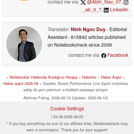
contact me via:
@Abhi_Nav_07
,
_ab_0_7
,
LinkedIn
Translator:
Ninh Ngoc Duy
- Editorial
Assistant
- 815842 articles published
on Notebookcheck
since 2008
contact me via:
Facebook
>
Notebooklar Hakkında Aradığınız Herşey
>
Haberler
>
Haber Arşivi
>
Haber arşivi 2026 06
> Gazelle, Bosch Performance Line Sport motorlara
sahip iki yeni premium e-bisikleti piyasaya sürüyor
Abhinav Fating, 2026-06-10 (Update: 2026-06-10)
Cookie Settings
| 03.08.2026 08:20
* If you buy something via one of our affiliate links, Notebookcheck may
earn a commission. Thank you for your support!