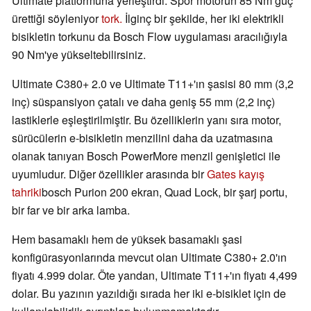
Ultimate platformuna yerleştirdi. Spor motorun 85 Nm güç
ürettiği söyleniyor
tork.
İlginç bir şekilde, her iki elektrikli
bisikletin torkunu da Bosch Flow uygulaması aracılığıyla
90 Nm'ye yükseltebilirsiniz.
Ultimate C380+ 2.0 ve Ultimate T11+'ın şasisi 80 mm (3,2
inç) süspansiyon çatalı ve daha geniş 55 mm (2,2 inç)
lastiklerle eşleştirilmiştir. Bu özelliklerin yanı sıra motor,
sürücülerin e-bisikletin menzilini daha da uzatmasına
olanak tanıyan Bosch PowerMore menzil genişletici ile
uyumludur. Diğer özellikler arasında bir
Gates kayış
tahriki
bosch Purion 200 ekran, Quad Lock, bir şarj portu,
bir far ve bir arka lamba.
Hem basamaklı hem de yüksek basamaklı şasi
konfigürasyonlarında mevcut olan Ultimate C380+ 2.0'ın
fiyatı 4.999 dolar. Öte yandan, Ultimate T11+'ın fiyatı 4,499
dolar. Bu yazının yazıldığı sırada her iki e-bisiklet için de