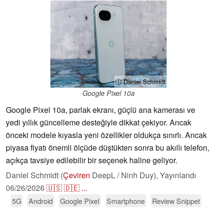
ⓘ Daniel Schmidt
Google Pixel 10a
Google Pixel 10a, parlak ekranı, güçlü ana kamerası ve
yedi yıllık güncelleme desteğiyle dikkat çekiyor. Ancak
önceki modele kıyasla yeni özellikler oldukça sınırlı. Ancak
piyasa fiyatı önemli ölçüde düştükten sonra bu akıllı telefon,
açıkça tavsiye edilebilir bir seçenek haline geliyor.
Daniel Schmidt (
Çeviren
DeepL / Ninh Duy),
Yayınlandı
06/26/2026
🇺🇸
🇩🇪
...
5G
Android
Google Pixel
Smartphone
Review Snippet