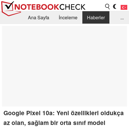
Ana Sayfa
İnceleme
Haberler
...
Öneri /SSS
Kütüphane
Satın Alma Rehberi
Arama
İletişim
Google Pixel 10a: Yeni özellikleri oldukça
az olan, sağlam bir orta sınıf model