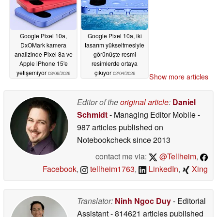
Google Pixel 10a,
Google Pixel 10a, iki
DxOMark kamera
tasarım yükseltmesiyle
analizinde Pixel 8a ve
görünüşte resmi
Apple iPhone 15'e
resimlerde ortaya
yetişemiyor
çıkıyor
03/06/2026
02/04/2026
Show more articles
Editor of the
original article
:
Daniel
Schmidt
- Managing Editor Mobile
-
987 articles published on
Notebookcheck
since 2013
contact me via:
@Tellheim
,
Facebook
,
tellheim1763
,
LinkedIn
,
Xing
Translator:
Ninh Ngoc Duy
- Editorial
Assistant
- 814621 articles published