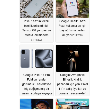
Pixel 11a'nın teknik
Google Health, bazı
özellikleri sızdırıldı:
Pixel kullanıcıları için
Tensor G6 yongası ve
baş ağrısına neden
MediaTek modem
oluyor
07/14/2026
07/18/2026
Google Pixel 11 Pro
Google: Avrupa ve
Fold’un render
Birleşik Krallık
görüntüsü, neredeyse
pazarları için yeni Pixel
hiç değişmemiş bir
11’in satış fiyatları ve
tasarımı ortaya koyuyor
donanım seçenekleri
açıklandı
07/14/2026
07/08/2026