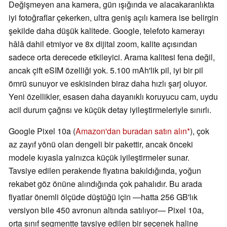
Değişmeyen ana kamera, gün ışığında ve alacakaranlıkta
iyi fotoğraflar çekerken, ultra geniş açılı kamera ise belirgin
şekilde daha düşük kalitede. Google, telefoto kamerayı
hâlâ dahil etmiyor ve 8x dijital zoom, kalite açısından
sadece orta derecede etkileyici. Arama kalitesi fena değil,
ancak çift eSIM özelliği yok. 5.100 mAh'lik pil, iyi bir pil
ömrü sunuyor ve eskisinden biraz daha hızlı şarj oluyor.
Yeni özellikler, esasen daha dayanıklı koruyucu cam, uydu
acil durum çağrısı ve küçük detay iyileştirmeleriyle sınırlı.
Google Pixel 10a (
Amazon'dan buradan satın alın
), çok
az zayıf yönü olan dengeli bir pakettir, ancak önceki
modele kıyasla yalnızca küçük iyileştirmeler sunar.
Tavsiye edilen perakende fiyatına bakıldığında, yoğun
rekabet göz önüne alındığında çok pahalıdır. Bu arada
fiyatlar önemli ölçüde düştüğü için —hatta 256 GB'lık
versiyon bile 450 avronun altında satılıyor— Pixel 10a,
orta sınıf segmentte tavsiye edilen bir seçenek haline