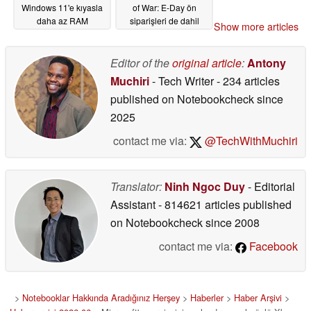
Windows 11'e kıyasla
of War: E-Day ön
daha az RAM
siparişleri de dahil
Show more articles
kullanıyor, ancak bu
06/16/2026
durum oyun
performansında bir
Editor of the
original article
:
Antony
artış sağlamıyor
Muchiri
- Tech Writer
- 234 articles
06/16/2026
published on Notebookcheck
since
2025
contact me via:
@TechWithMuchiri
Translator:
Ninh Ngoc Duy
- Editorial
Assistant
- 814621 articles published
on Notebookcheck
since 2008
contact me via:
Facebook
>
Notebooklar Hakkında Aradığınız Herşey
>
Haberler
>
Haber Arşivi
>