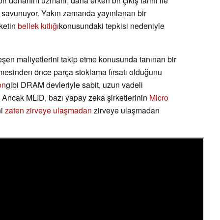
bir donanım uzmanı, daha erken bir çıkış tarihi ile
u savunuyor. Yakın zamanda yayınlanan bir
rketin
bellek kıtlığı
konusundaki tepkisi nedeniyle
leşen maliyetlerini takip etme konusunda tanınan bir
şmesinden önce parça stoklama fırsatı olduğunu
on
gibi DRAM devleriyle sabit, uzun vadeli
. Ancak MLID, bazı yapay zeka şirketlerinin
Micro
ni
zaten zirveye ulaşmadan
zirveye ulaşmadan