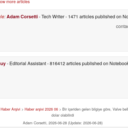
ow more articles
07/03/2026
cle
:
Adam Corsetti
- Tech Writer
- 1471 articles published on 
conta
Duy
- Editorial Assistant
- 816412 articles published on Notebo
>
Haber Arşivi
>
Haber arşivi 2026 06
> Bir içeriden gelen bilgiye göre, Valve bel
dolar olabilirdi
Adam Corsetti, 2026-06-28 (Update: 2026-06-28)