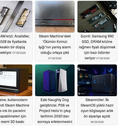
M krizi: Analistler,
Steam Machine’deki
Sızıntı: Samsung 990
028’de fiyatlarda
“Ölümün Kırmızı
SSD, DRAM krizine
keskin bir düşüş
Işığı”nın yanlış alarm
rağmen fiyatı düşürmek
bekliyor
olduğu ortaya çıktı
için bazı ödünler
07/09/2026
veriyor
07/08/2026
07/06/2026
alve, kullanıcıların
Eski Naughty Dog
Steamroller: İlk
ndi Steam Machine
geliştiricisi, PS6 ve
SteamOS yüklü hazır
e-ink ön panelini
Project Helix’in çıkış
oyun bilgisayarı artık
yapabilmeleri için
tarihinin 2030’dan
ön siparişe açıldı
resmi 3D baskı
sonraya ertelenmesini
06/29/2026
yalarını paylaşıyor
istiyor
06/30/2026