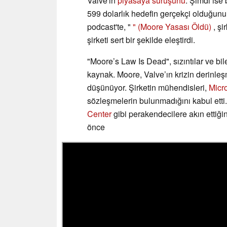
Valve'ın
piyasaya sürüşünü
. Şimdi ise 
599 dolarlık hedefin gerçekçi olduğun
podcast'te, "
" (Moore Yasası Öldü)
, şi
şirketi sert bir şekilde eleştirdi.
"Moore’s Law Is Dead", sızıntılar ve bi
kaynak. Moore, Valve’ın krizin derinle
düşünüyor. Şirketin mühendisleri,
Micr
sözleşmelerin bulunmadığını kabul etti
Center
gibi perakendecilere akın ettiği
önce