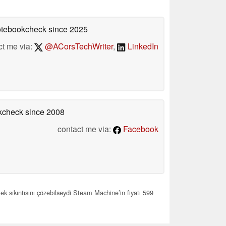
Notebookcheck
since 2025
ct me via:
@ACorsTechWriter
,
LinkedIn
okcheck
since 2008
contact me via:
Facebook
lek sıkıntısını çözebilseydi Steam Machine’in fiyatı 599