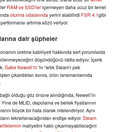
ler
RAM ve SSD'ler
içermeyen daha ucuz bir temel
rında
oturma odalarında
yerini alabilirdi
FSR 4.1
gibi
 performansı artırma sözü veriyor.
arına dair şüpheler
 donanım üretme kabiliyeti hakkında sert yorumlarda
kilenmeyeceğini düşündüğünü iddia ediyor. İçerik
ak,
Gabe Newell’in
'in “artık Steam'i pek
işten çıkardıktan sonra, ürün lansmanlarında
.
bağlı olduğu göz önüne alındığında, Newell’in
il. Yine de MLID, depolama ve bellek fiyatlarının
arını büyük bir hata olarak nitelendiriyor. Aynı
aların tekrarlanacağından endişe ediyor.
Steam
elliklerinin
maliyetini haklı çıkarmayabileceğini