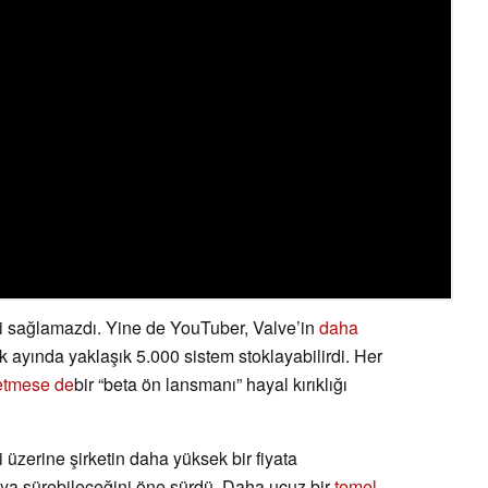
nini sağlamazdı. Yine de YouTuber, Valve’in
daha
k ayında yaklaşık 5.000 sistem stoklayabilirdi. Her
 etmese de
bir “beta ön lansmanı” hayal kırıklığı
 üzerine şirketin daha yüksek bir fiyata
ya sürebileceğini öne sürdü. Daha ucuz bir
temel