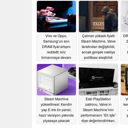
Vivo ve Oppo,
Çalınan yüksek fiyatlı
DRA
Samsung’un son
Steam Machine, Valve
2
DRAM fiyat artışını
tarafından değiştirildi,
reddetti; kriz
ancak gevşek nakliye
tırmanmaya devam
politikası eleştirildi
ediyor
07/22/2026
07/20/2026
Steam Machine
Eski PlayStation
V
yükseltmesi: Kendin
patronu, Valve’ın
ke
yap E-Ink ön panel;
Steam Machine’inin
hazır versiyon yakında
performansını “Eh işte”
piyasaya çıkacak
diye değerlendirirken,
konsol benzeri
dos
07/05/2026