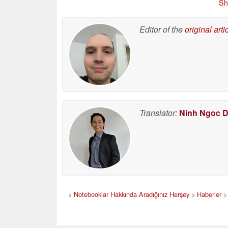
Sh
deneyimini övdü
07/04/2026
Editor of the
original arti
Translator:
Ninh Ngoc 
>
Notebooklar Hakkında Aradığınız Herşey
>
Haberler