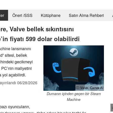
er
Öneri /SSS
Kütüphane
Satın Alma Rehberi
re, Valve bellek sıkıntısını
n fiyatı 599 dolar olabilirdi
achine lansmanını
” sitesi, bellek
rihindeki gecikmeyi
i PC’nin maliyetini
 yol açabilirdi.
ayınlandı
06/28/2026
ⓘ Valve, Canva AI
Dumanın içinden geçen bir Steam
Machine
bazı oyuncuların,