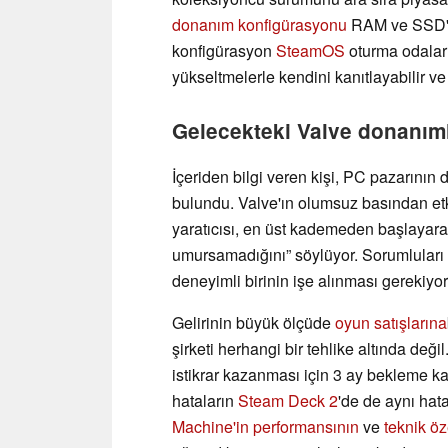
donanım konfigürasyonu
RAM ve SSD'
konfigürasyon
SteamOS
oturma odala
yükseltmelerle kendini kanıtlayabilir ve
Gelecekteki Valve donanıml
İçeriden bilgi veren kişi, PC pazarının
bulundu. Valve'ın olumsuz basından et
yaratıcısı, en üst kademeden başlayar
umursamadığını” söylüyor. Sorumluları 
deneyimli birinin işe alınması gerekiyor
Gelirinin büyük ölçüde
oyun satışlarına
şirketi herhangi bir tehlike altında değ
istikrar kazanması için 3 ay bekleme kar
hataların
Steam Deck 2
'de de aynı hat
Machine'in performansının
ve
teknik öz