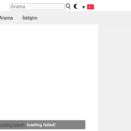
▼
Arama
İletişim
loading failed!
loading failed!