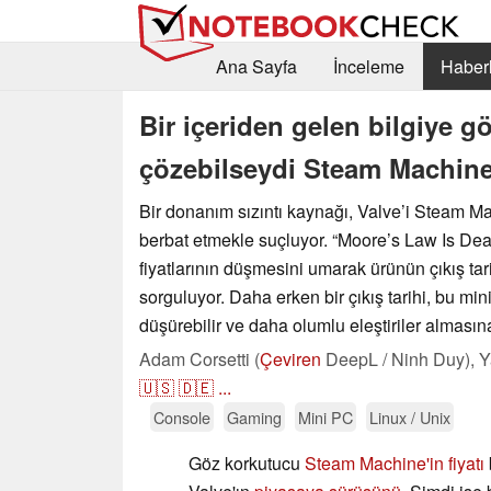
Ana Sayfa
İnceleme
Haberl
Bir içeriden gelen bilgiye gö
çözebilseydi Steam Machine’i
Bir donanım sızıntı kaynağı, Valve’i Steam M
berbat etmekle suçluyor. “Moore’s Law Is Dead
fiyatlarının düşmesini umarak ürünün çıkış ta
sorguluyor. Daha erken bir çıkış tarihi, bu min
düşürebilir ve daha olumlu eleştiriler almasına
Adam Corsetti (
Çeviren
DeepL / Ninh Duy),
Y
🇺🇸
🇩🇪
...
Console
Gaming
Mini PC
Linux / Unix
Göz korkutucu
Steam Machine'in fiyatı