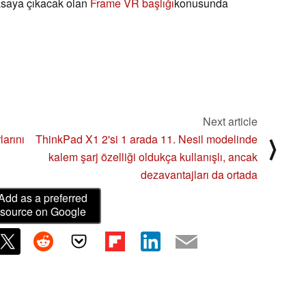
yasaya çıkacak olan
Frame VR başlığı
konusunda
Next article
larını
ThinkPad X1 2'si 1 arada 11. Nesil modelinde
⟩
kalem şarj özelliği oldukça kullanışlı, ancak
dezavantajları da ortada
Add as a preferred
source on Google