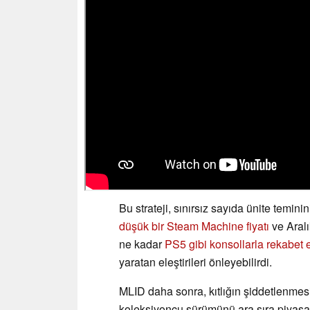
Bu strateji, sınırsız sayıda ünite temi
düşük bir Steam Machine fiyatı
ve Aralı
ne kadar
PS5 gibi konsollarla rekabet
yaratan eleştirileri önleyebilirdi.
MLID daha sonra, kıtlığın şiddetlenmesi
koleksiyoncu sürümünü ara sıra piyasa