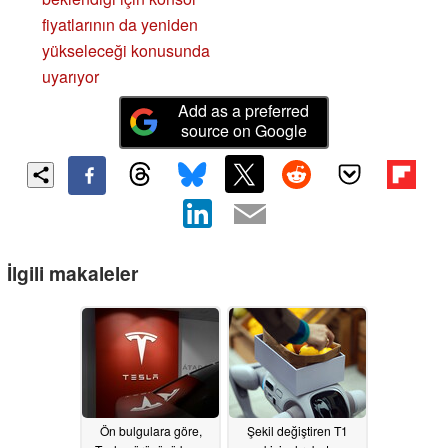
fiyatlarının da yeniden
yükseleceği konusunda
uyarıyor
Add as a preferred
source on Google
İlgili makaleler
Ön bulgulara göre,
Şekil değiştiren T1