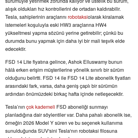
sürümüyle yetinmek zorunda kalıyor ve üstelik bu sürüm,
alışık oldukları hız kontrollerini de ortadan kaldırabilir.
Tesla, sahiplerinin araçlarını
robotaksi
olarak kiralamak
istemeleri koşuluyla eski HW3 araçlarına HW4
yükseltmesi yapma sözünü yerine getirebilir; çünkü bu
durumda bunu yapmak için daha iyi bir mali teşvik elde
edecektir.
FSD 14 Lite fiyatına gelince, Ashok Elluswamy bunun
hâlâ erken erişim müşterilerine yönelik sınırlı bir sürüm
olduğunu belirtti. FSD 14 ile FSD 14 Lite abonelik fiyatları
arasındaki fark, varsa, daha geniş çaplı bir sürümün
ardından önümüzdeki birkaç hafta içinde netleşecektir.
Tesla’nın
çok kademeli
FSD aboneliği sunmayı
planladığına dair söylentiler var. Daha pahalı abonelik ise,
örneğin 2026 Model Y süren ve bu seçenek kullanıma
sunulduğunda SUV'sini Tesla'nın robotaksi filosuna