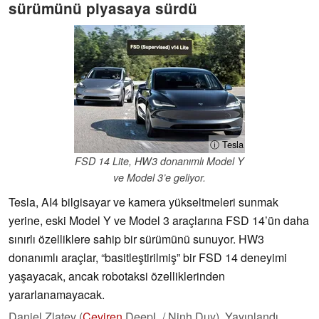
sürümünü piyasaya sürdü
ⓘ Tesla
FSD 14 Lite, HW3 donanımlı Model Y
ve Model 3’e geliyor.
Tesla, AI4 bilgisayar ve kamera yükseltmeleri sunmak
yerine, eski Model Y ve Model 3 araçlarına FSD 14’ün daha
sınırlı özelliklere sahip bir sürümünü sunuyor. HW3
donanımlı araçlar, “basitleştirilmiş” bir FSD 14 deneyimi
yaşayacak, ancak robotaksi özelliklerinden
yararlanamayacak.
Daniel Zlatev (
Çeviren
DeepL / Ninh Duy),
Yayınlandı