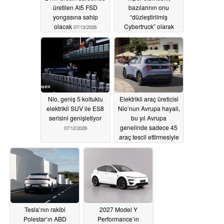
üretilen AI5 FSD
bazılarının onu
yongasına sahip
“düzleştirilmiş
olacak
Cybertruck” olarak
07/13/2026
nitelendirmesi
nedeniyle internette
görüş ayrılıklarına yol
açıyor
07/13/2026
Nio, geniş 5 koltuklu
Elektrikli araç üreticisi
elektrikli SUV ile ES8
Nio’nun Avrupa hayali,
serisini genişletiyor
bu yıl Avrupa
genelinde sadece 45
07/12/2026
araç tescil ettirmesiyle
paramparça oluyor
07/12/2026
Tesla’nın rakibi
2027 Model Y
Polestar’ın ABD
Performance’ın