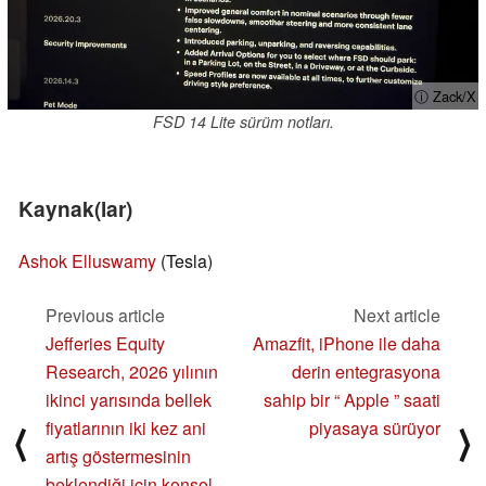
ⓘ Zack/X
FSD 14 Lite sürüm notları.
Kaynak(lar)
Ashok Elluswamy
(Tesla)
Previous article
Next article
Jefferies Equity
Amazfit, iPhone ile daha
Research, 2026 yılının
derin entegrasyona
ikinci yarısında bellek
sahip bir “ Apple ” saati
fiyatlarının iki kez ani
piyasaya sürüyor
⟨
⟩
artış göstermesinin
beklendiği için konsol