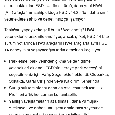
sunulmakta olan FSD 14 Lite sürümü, daha yeni HW4
(AI4) araçlarının sahip olduğu FSD v14.3.4’ten daha sınırlı
yeteneklere sahip ve denetimsiz çalışamıyor.
Tesla'nın yapay zeka şefi bunu "özetlenmiş" HW4
yetenekleri olarak nitelendiriyor, ancak şirket, FSD 14 Lite
sürüm notlarında HW3 araçların HW4 araçlarla aynı FSD
14 deneyimini yaşayacağını iddia etmekten kaçınıyor:
Park etme, park yerinden çıkma ve geri gitme
yetenekleri eklendi. FSD'nin nereye park edeceğini
seçebilmeniz için Varış Seçenekleri eklendi: Otoparkta,
Sokakta, Garaj Girişinde veya Kaldırım Kenarında.
Sürüş stili tercihlerini daha da özelleştirmek için Hız
Profilleri artık her zaman kullanılabilir.
Yanlış yavaşlamaların azaltılması, daha yumuşak
direksiyon ve daha tutarlı şerit ortalaması sayesinde
normal senaryolarda genel konfor iyileştirildi.