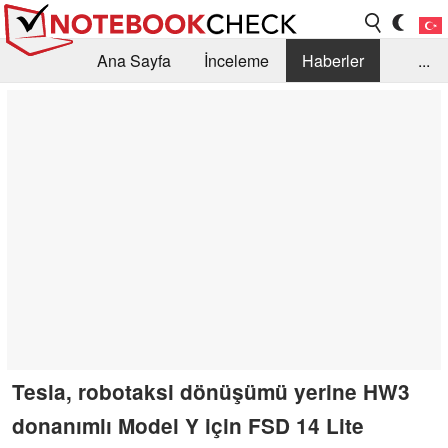
Ana Sayfa
İnceleme
Haberler
...
Öneri /SSS
Kütüphane
Satın Alma Rehberi
Arama
İletişim
Tesla, robotaksi dönüşümü yerine HW3
donanımlı Model Y için FSD 14 Lite