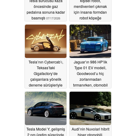
Tesla sürücüsü kaza
kişisel robot,
öncesinde gaz
merdivenleri çıkmak
pedalına sonuna kadar
için insansı formdan
basmıştı
robot köpeğe
07/17/2026
dönüşüyor
07/15/2026
Tesla’nın Cybercab’ı,
Jaguar’ın 986 HP’lik
Teksas’taki
Type 01 EV modeli,
Gigafactory’de
Goodwood’u hiç
çalışanlara yönelik
zorlanmadan
deneme sürüşleriyle
tırmanırken, otomobil
piyasaya sürülmeye bir
meraklıları bu araca
adım daha yaklaştı;
“hızlı buzdolabı” adını
100’den fazla Robotaxi
takıyor
07/14/2026
hizmete hazır
07/14/2026
Tesla Model Y, gelişmiş
Audi’nin Nuvolari hibrit
2 nm üretim sürecinde
hiper otomobili,