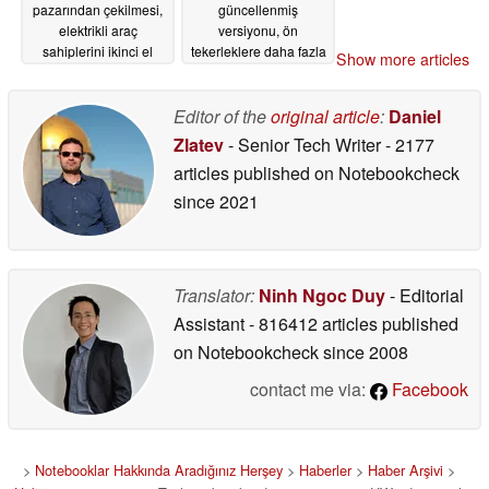
pazarından çekilmesi,
güncellenmiş
elektrikli araç
versiyonu, ön
sahiplerini ikinci el
tekerleklere daha fazla
Show more articles
değerlerinde ani düşüş
güç aktarıyor
07/10/2026
ve uzun vadeli destek
eksikliği konusunda
Editor of the
original article
:
Daniel
endişelendiriyor
Zlatev
- Senior Tech Writer
- 2177
07/12/2026
articles published on Notebookcheck
since 2021
Translator:
Ninh Ngoc Duy
- Editorial
Assistant
- 816412 articles published
on Notebookcheck
since 2008
contact me via:
Facebook
>
Notebooklar Hakkında Aradığınız Herşey
>
Haberler
>
Haber Arşivi
>