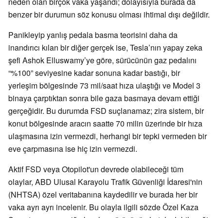
neden olan birçok vaka yaşandı; dolayısıyla burada da
benzer bir durumun söz konusu olması ihtimal dışı değildir.
Panikleyip yanlış pedala basma teorisini daha da
inandırıcı kılan bir diğer gerçek ise, Tesla’nın yapay zeka
şefi Ashok Elluswamy’ye göre, sürücünün gaz pedalını
“%100” seviyesine kadar sonuna kadar bastığı, bir
yerleşim bölgesinde 73 mil/saat hıza ulaştığı ve Model 3
binaya çarptıktan sonra bile gaza basmaya devam ettiği
gerçeğidir. Bu durumda FSD suçlanamaz; zira sistem, bir
konut bölgesinde aracın saatte 70 milin üzerinde bir hıza
ulaşmasına izin vermezdi, herhangi bir tepki vermeden bir
eve çarpmasına ise hiç izin vermezdi.
Aktif FSD veya Otopilot'un devrede olabileceği tüm
olaylar, ABD Ulusal Karayolu Trafik Güvenliği İdaresi'nin
(NHTSA) özel veritabanına kaydedilir ve burada her bir
vaka ayrı ayrı incelenir. Bu olayla ilgili sözde Özel Kaza