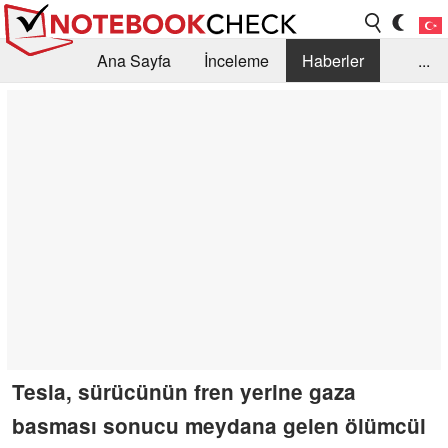
Ana Sayfa
İnceleme
Haberler
...
Öneri /SSS
Kütüphane
Satın Alma Rehberi
Arama
İletişim
Tesla, sürücünün fren yerine gaza
basması sonucu meydana gelen ölümcül