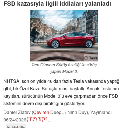
FSD kazasıyla ilgili iddiaları yalanladı
ⓘ Tesla
Tam Otonom Sürüş özelliği ile sürüş
yapan Model 3.
NHTSA, son on yılda 46'dan fazla Tesla vakasında yaptığı
gibi, bir Özel Kaza Soruşturması başlattı. Ancak Tesla’nın
kayıtları, sürücünün Model 3’ü eve çarpmadan önce FSD
sistemini devre dışı bıraktığını gösteriyor.
Daniel Zlatev (
Çeviren
DeepL / Ninh Duy),
Yayınlandı
06/24/2026
🇺🇸
🇩🇪
...
E-Mobility