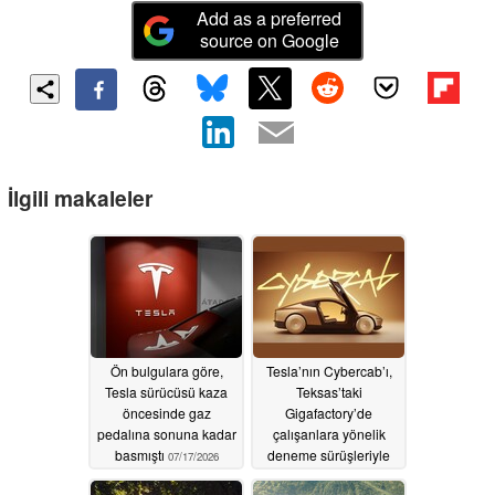
Add as a preferred
source on Google
İlgili makaleler
Ön bulgulara göre,
Tesla’nın Cybercab’ı,
Tesla sürücüsü kaza
Teksas’taki
öncesinde gaz
Gigafactory’de
pedalına sonuna kadar
çalışanlara yönelik
basmıştı
deneme sürüşleriyle
07/17/2026
piyasaya sürülmeye bir