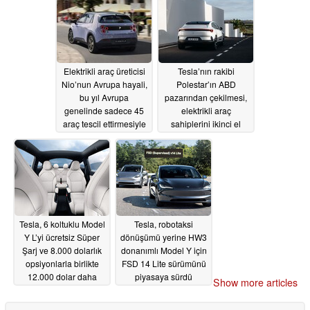
görüş ayrılıklarına yol
açıyor
07/13/2026
Elektrikli araç üreticisi
Tesla’nın rakibi
Nio’nun Avrupa hayali,
Polestar’ın ABD
bu yıl Avrupa
pazarından çekilmesi,
genelinde sadece 45
elektrikli araç
araç tescil ettirmesiyle
sahiplerini ikinci el
paramparça oluyor
değerlerinde ani düşüş
ve uzun vadeli destek
07/12/2026
eksikliği konusunda
endişelendiriyor
07/12/2026
Tesla, 6 koltuklu Model
Tesla, robotaksi
Y L’yi ücretsiz Süper
dönüşümü yerine HW3
Şarj ve 8.000 dolarlık
donanımlı Model Y için
opsiyonlarla birlikte
FSD 14 Lite sürümünü
12.000 dolar daha
piyasaya sürdü
Show more articles
pahalıya satıyor
06/29/2026
07/03/2026