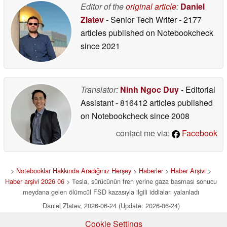
Editor of the
original article
:
Daniel
Zlatev
- Senior Tech Writer
- 2177
articles published on Notebookcheck
since 2021
Translator:
Ninh Ngoc Duy
- Editorial
Assistant
- 816412 articles published
on Notebookcheck
since 2008
contact me via:
Facebook
>
Notebooklar Hakkında Aradığınız Herşey
>
Haberler
>
Haber Arşivi
>
Haber arşivi 2026 06
> Tesla, sürücünün fren yerine gaza basması sonucu
meydana gelen ölümcül FSD kazasıyla ilgili iddiaları yalanladı
Daniel Zlatev, 2026-06-24 (Update: 2026-06-24)
Cookie Settings