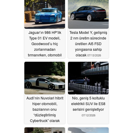
adım daha yaklaştı;
100’den fazla Robotaxi
hizmete hazır
07/14/2026
Jaguar’ın 986 HP’lik
Tesla Model Y, gelişmiş
Type 01 EV modeli,
2 nm üretim sürecinde
Goodwood’u hiç
üretilen AI5 FSD
zorlanmadan
yongasına sahip
tırmanırken, otomobil
olacak
07/13/2026
meraklıları bu araca
“hızlı buzdolabı” adını
takıyor
07/14/2026
Audi’nin Nuvolari hibrit
Nio, geniş 5 koltuklu
hiper otomobili,
elektrikli SUV ile ES8
bazılarının onu
serisini genişletiyor
“düzleştirilmiş
07/12/2026
Cybertruck” olarak
nitelendirmesi
nedeniyle internette