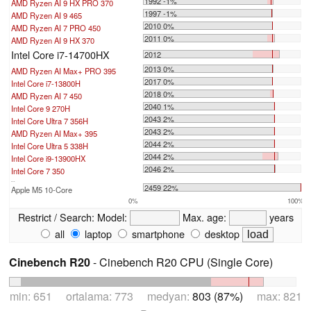
1992 -1%
AMD Ryzen AI 9 HX PRO 370
1997 -1%
AMD Ryzen AI 9 465
2010 0%
AMD Ryzen AI 7 PRO 450
2011 0%
AMD Ryzen AI 9 HX 370
Intel Core i7-14700HX
2012
2013 0%
AMD Ryzen AI Max+ PRO 395
2017 0%
Intel Core i7-13800H
2018 0%
AMD Ryzen AI 7 450
2040 1%
Intel Core 9 270H
2043 2%
Intel Core Ultra 7 356H
2043 2%
AMD Ryzen AI Max+ 395
2044 2%
Intel Core Ultra 5 338H
2044 2%
Intel Core i9-13900HX
2046 2%
Intel Core 7 350
...
2459 22%
Apple M5 10-Core
0%
100%
Restrict / Search:
Model:
Max. age:
years
all
laptop
smartphone
desktop
Cinebench R20
- Cinebench R20 CPU (Single Core)
min: 651 ortalama: 773 medyan:
803 (87%)
max: 821