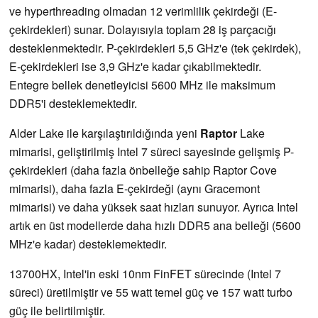
ve hyperthreading olmadan 12 verimlilik çekirdeği (E-
çekirdekleri) sunar. Dolayısıyla toplam 28 iş parçacığı
desteklenmektedir. P-çekirdekleri 5,5 GHz'e (tek çekirdek),
E-çekirdekleri ise 3,9 GHz'e kadar çıkabilmektedir.
Entegre bellek denetleyicisi 5600 MHz ile maksimum
DDR5'i desteklemektedir.
Alder Lake ile karşılaştırıldığında yeni
Raptor
Lake
mimarisi, geliştirilmiş Intel 7 süreci sayesinde gelişmiş P-
çekirdekleri (daha fazla önbelleğe sahip Raptor Cove
mimarisi), daha fazla E-çekirdeği (aynı Gracemont
mimarisi) ve daha yüksek saat hızları sunuyor. Ayrıca Intel
artık en üst modellerde daha hızlı DDR5 ana belleği (5600
MHz'e kadar) desteklemektedir.
13700HX, Intel'in eski 10nm FinFET sürecinde (Intel 7
süreci) üretilmiştir ve 55 watt temel güç ve 157 watt turbo
güç ile belirtilmiştir.