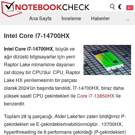
Ana Sayfa
İnceleme
Haberler
...
Öneri /SSS
Kütüphane
Satın Alma Rehberi
Intel Core i7-14700HX
Arama
İletişim
Intel Core i7-14700HX
, büyük ve
ağır dizüstü bilgisayarlar için yeni
Raptor Lake mimarisine dayanan
üst düzey bir CPU'dur. CPU, Raptor
Lake HX yenilemesinin bir parçası
olarak 2024'ün başında tanıtıldı. İ7-14700HX, biraz daha
yüksek saatli CPU çekirdekleri ile
Core i7-13850HX
ile
benzerdir.
Toplam 28 iş
parçacığı, Alder Lake'ten zaten bildiğimiz P-
çekirdekleri ve E-çekirdeklerine
bölünmüştür
. 13700HX,
hyperthreading ile 8 performans çekirdeği (P-çekirdekleri)