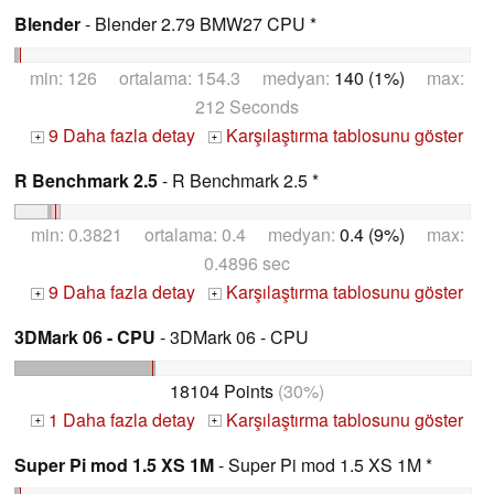
Blender
- Blender 2.79 BMW27 CPU *
min: 126 ortalama: 154.3 medyan:
140 (1%)
max:
212 Seconds
9 Daha fazla detay
Karşılaştırma tablosunu göster
+
+
R Benchmark 2.5
- R Benchmark 2.5 *
min: 0.3821 ortalama: 0.4 medyan:
0.4 (9%)
max:
0.4896 sec
9 Daha fazla detay
Karşılaştırma tablosunu göster
+
+
3DMark 06 - CPU
- 3DMark 06 - CPU
18104 Points
(30%)
1 Daha fazla detay
Karşılaştırma tablosunu göster
+
+
Super Pi mod 1.5 XS 1M
- Super Pi mod 1.5 XS 1M *