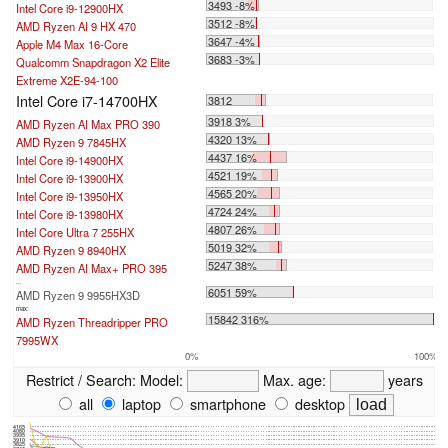
3493 -8%
Intel Core i9-12900HX
3512 -8%
AMD Ryzen AI 9 HX 470
3647 -4%
Apple M4 Max 16-Core
3683 -3%
Qualcomm Snapdragon X2 Elite
Extreme X2E-94-100
Intel Core i7-14700HX
3812
3918 3%
AMD Ryzen AI Max PRO 390
4320 13%
AMD Ryzen 9 7845HX
4437 16%
Intel Core i9-14900HX
4521 19%
Intel Core i9-13900HX
4565 20%
Intel Core i9-13950HX
4724 24%
Intel Core i9-13980HX
4807 26%
Intel Core Ultra 7 255HX
5019 32%
AMD Ryzen 9 8940HX
5247 38%
AMD Ryzen AI Max+ PRO 395
...
6051 59%
AMD Ryzen 9 9955HX3D
max:
15842 316%
AMD Ryzen Threadripper PRO
7995WX
0%
100%
Restrict / Search:
Model:
Max. age:
years
all
laptop
smartphone
desktop
4165
4080
3995
3910
3825