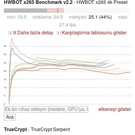
HWBOT x265 Benchmark v2.2
- HWBOT x265 4k Preset
min: 19.5 ortalama: 24.5 medyan:
25.1 (44%)
max:
27.4 fps
9 Daha fazla detay
Karşılaştırma tablosunu göster
+
+
35
30
25
20
15
10
5
0
efsaneyi göster
TrueCrypt
- TrueCrypt Serpent