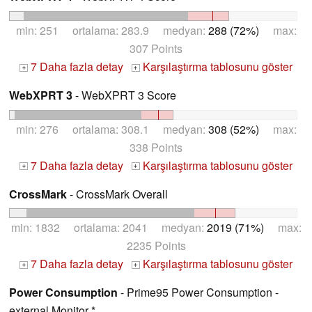
min: 251 ortalama: 283.9 medyan:
288 (72%)
max:
307 Points
7 Daha fazla detay
Karşılaştırma tablosunu göster
+
+
WebXPRT 3
- WebXPRT 3 Score
min: 276 ortalama: 308.1 medyan:
308 (52%)
max:
338 Points
7 Daha fazla detay
Karşılaştırma tablosunu göster
+
+
CrossMark
- CrossMark Overall
min: 1832 ortalama: 2041 medyan:
2019 (71%)
max:
2235 Points
7 Daha fazla detay
Karşılaştırma tablosunu göster
+
+
Power Consumption
- Prime95 Power Consumption -
external Monitor *