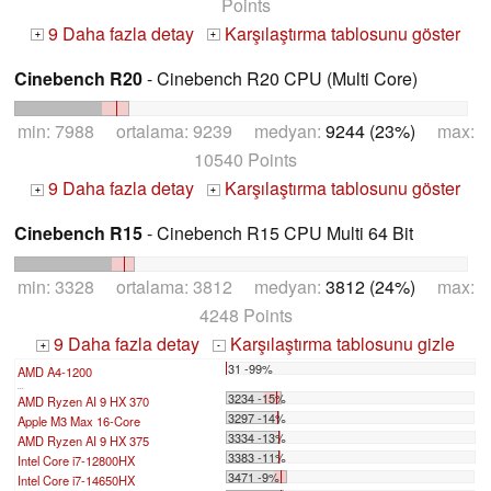
Points
9 Daha fazla detay
Karşılaştırma tablosunu göster
+
+
Cinebench R20
- Cinebench R20 CPU (Multi Core)
min: 7988 ortalama: 9239 medyan:
9244 (23%)
max:
10540 Points
9 Daha fazla detay
Karşılaştırma tablosunu göster
+
+
Cinebench R15
- Cinebench R15 CPU Multi 64 Bit
min: 3328 ortalama: 3812 medyan:
3812 (24%)
max:
4248 Points
9 Daha fazla detay
Karşılaştırma tablosunu gizle
+
-
31 -99%
AMD A4-1200
...
3234 -15%
AMD Ryzen AI 9 HX 370
3297 -14%
Apple M3 Max 16-Core
3334 -13%
AMD Ryzen AI 9 HX 375
3383 -11%
Intel Core i7-12800HX
3471 -9%
Intel Core i7-14650HX