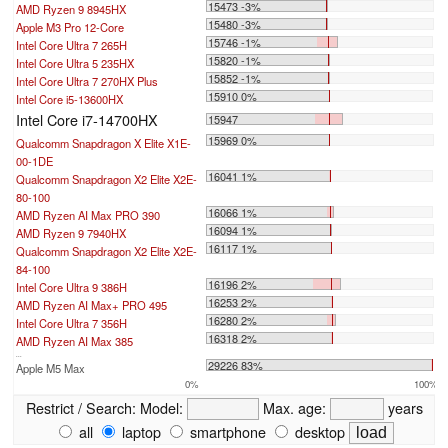
15473 -3%
AMD Ryzen 9 8945HX
15480 -3%
Apple M3 Pro 12-Core
15746 -1%
Intel Core Ultra 7 265H
15820 -1%
Intel Core Ultra 5 235HX
15852 -1%
Intel Core Ultra 7 270HX Plus
15910 0%
Intel Core i5-13600HX
Intel Core i7-14700HX
15947
15969 0%
Qualcomm Snapdragon X Elite X1E-
00-1DE
16041 1%
Qualcomm Snapdragon X2 Elite X2E-
80-100
16066 1%
AMD Ryzen AI Max PRO 390
16094 1%
AMD Ryzen 9 7940HX
16117 1%
Qualcomm Snapdragon X2 Elite X2E-
84-100
16196 2%
Intel Core Ultra 9 386H
16253 2%
AMD Ryzen AI Max+ PRO 495
16280 2%
Intel Core Ultra 7 356H
16318 2%
AMD Ryzen AI Max 385
...
29226 83%
Apple M5 Max
0%
100%
Restrict / Search:
Model:
Max. age:
years
all
laptop
smartphone
desktop