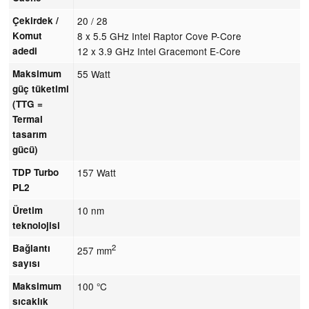
Çekirdek /
20 / 28
Komut
8 x 5.5 GHz Intel Raptor Cove P-Core
adedi
12 x 3.9 GHz Intel Gracemont E-Core
Maksimum
55 Watt
güç tüketimi
(TTG =
Termal
tasarım
gücü)
TDP Turbo
157 Watt
PL2
Üretim
10 nm
teknolojisi
Bağlantı
2
257 mm
sayısı
Maksimum
100 °C
sıcaklık