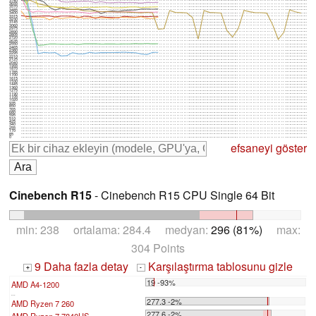
3740
3655
3570
3485
3400
3315
3230
3145
3060
2975
2890
2805
2720
2635
2550
2465
2380
2295
2210
2125
2040
1955
1870
1785
1700
1615
1530
1445
1360
1275
1190
1105
1020
935
850
765
680
595
510
425
340
255
170
85
0
efsaneyi göster
Cinebench R15
- Cinebench R15 CPU Single 64 Bit
min: 238 ortalama: 284.4 medyan:
296 (81%)
max:
304 Points
9 Daha fazla detay
Karşılaştırma tablosunu gizle
+
-
19 -93%
AMD A4-1200
...
277.3 -2%
AMD Ryzen 7 260
277.6 -2%