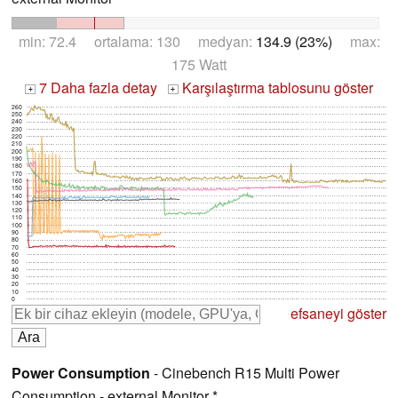
min: 72.4 ortalama: 130 medyan:
134.9 (23%)
max:
175 Watt
7 Daha fazla detay
Karşılaştırma tablosunu göster
+
+
260
250
240
230
220
210
200
190
180
170
160
150
140
130
120
110
100
90
80
70
60
50
40
30
20
10
0
efsaneyi göster
Power Consumption
- Cinebench R15 Multi Power
Consumption - external Monitor *