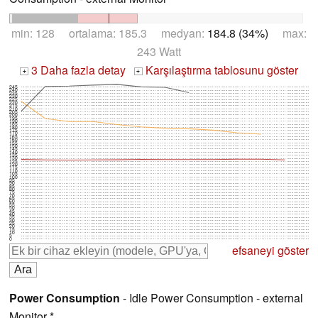
min: 128 ortalama: 185.3 medyan:
184.8 (34%)
max:
243 Watt
3 Daha fazla detay
Karşılaştırma tablosunu göster
+
+
245
240
235
230
225
220
215
210
205
200
195
190
185
180
175
170
165
160
155
150
145
140
135
130
125
120
115
110
105
100
95
90
85
80
75
70
65
60
55
50
45
40
35
30
25
20
15
10
5
0
efsaneyi göster
Power Consumption
- Idle Power Consumption - external
Monitor *