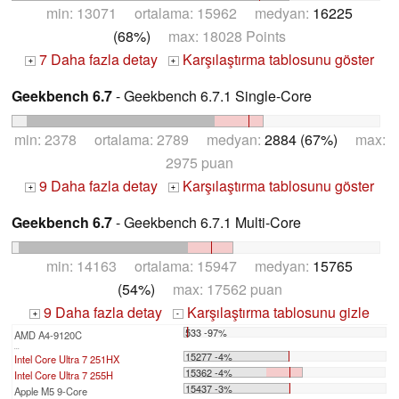
min: 13071 ortalama: 15962 medyan:
16225
(68%)
max: 18028 Points
7 Daha fazla detay
Karşılaştırma tablosunu göster
+
+
Geekbench 6.7
- Geekbench 6.7.1 Single-Core
min: 2378 ortalama: 2789 medyan:
2884 (67%)
max:
2975 puan
9 Daha fazla detay
Karşılaştırma tablosunu göster
+
+
Geekbench 6.7
- Geekbench 6.7.1 Multi-Core
min: 14163 ortalama: 15947 medyan:
15765
(54%)
max: 17562 puan
9 Daha fazla detay
Karşılaştırma tablosunu gizle
+
-
533 -97%
AMD A4-9120C
...
15277 -4%
Intel Core Ultra 7 251HX
15362 -4%
Intel Core Ultra 7 255H
15437 -3%
Apple M5 9-Core