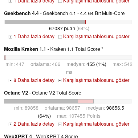
1 Daha fazla detay
Karşılaştırma tablosunu göster
+
+
Geekbench 4.4
- Geekbench 4.1 - 4.4 64 Bit Multi-Core
67087 puan
(64%)
1 Daha fazla detay
Karşılaştırma tablosunu göster
+
+
Mozilla Kraken 1.1
- Kraken 1.1 Total Score *
min: 447 ortalama: 466 medyan:
455 (1%)
max: 542
ms
8 Daha fazla detay
Karşılaştırma tablosunu göster
+
+
Octane V2
- Octane V2 Total Score
min: 89858 ortalama: 98657 medyan:
98656.5
(64%)
max: 107455 Points
2 Daha fazla detay
Karşılaştırma tablosunu göster
+
+
WebXPRT 4
- WebXPRT 4 Score