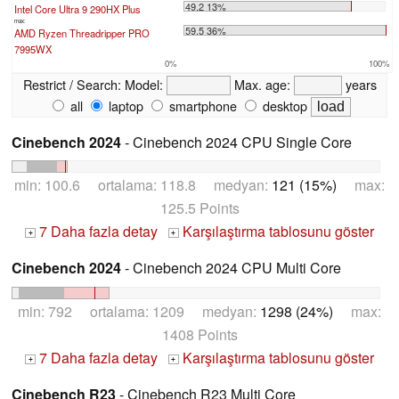
49.2 13%
Intel Core Ultra 9 290HX Plus
max:
59.5 36%
AMD Ryzen Threadripper PRO
7995WX
0%
100%
Restrict / Search:
Model:
Max. age:
years
all
laptop
smartphone
desktop
Cinebench 2024
- Cinebench 2024 CPU Single Core
min: 100.6 ortalama: 118.8 medyan:
121 (15%)
max:
125.5 Points
7 Daha fazla detay
Karşılaştırma tablosunu göster
+
+
Cinebench 2024
- Cinebench 2024 CPU Multi Core
min: 792 ortalama: 1209 medyan:
1298 (24%)
max:
1408 Points
7 Daha fazla detay
Karşılaştırma tablosunu göster
+
+
Cinebench R23
- Cinebench R23 Multi Core