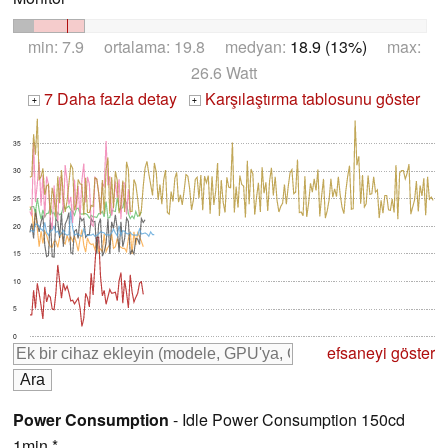
min: 7.9 ortalama: 19.8 medyan:
18.9 (13%)
max:
26.6 Watt
7 Daha fazla detay
Karşılaştırma tablosunu göster
+
+
35
30
25
20
15
10
5
0
efsaneyi göster
Power Consumption
- Idle Power Consumption 150cd
1min *