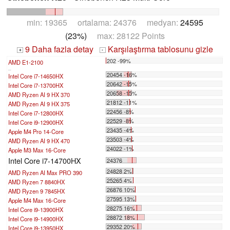
min: 19365 ortalama: 24376 medyan:
24595
(23%)
max: 28122 Points
9 Daha fazla detay
Karşılaştırma tablosunu gizle
+
-
202 -99%
AMD E1-2100
...
20454 -16%
Intel Core i7-14650HX
20642 -15%
Intel Core i7-13700HX
20658 -15%
AMD Ryzen AI 9 HX 370
21812 -11%
AMD Ryzen AI 9 HX 375
22456 -8%
Intel Core i7-12800HX
22529 -8%
Intel Core i9-12900HX
23435 -4%
Apple M4 Pro 14-Core
23503 -4%
AMD Ryzen AI 9 HX 470
24022 -1%
Apple M3 Max 16-Core
Intel Core i7-14700HX
24376
24828 2%
AMD Ryzen AI Max PRO 390
25265 4%
AMD Ryzen 7 8840HX
26876 10%
AMD Ryzen 9 7845HX
27595 13%
Apple M4 Max 16-Core
28275 16%
Intel Core i9-13900HX
28872 18%
Intel Core i9-14900HX
29352 20%
Intel Core i9-13950HX