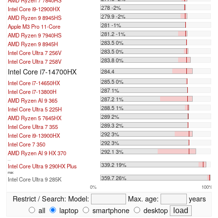
AMD Ryzen 7 7840HS
278 -2%
Intel Core i9-12900HX
279.9 -2%
AMD Ryzen 9 8945HS
281 -1%
Apple M3 Pro 11-Core
281.2 -1%
AMD Ryzen 9 7940HS
283.5 0%
AMD Ryzen 9 8945H
283.5 0%
Intel Core Ultra 7 256V
283.8 0%
Intel Core Ultra 7 258V
Intel Core i7-14700HX
284.4
285.5 0%
Intel Core i7-14650HX
287 1%
Intel Core i7-13800H
287.2 1%
AMD Ryzen AI 9 365
288.5 1%
Intel Core Ultra 5 225H
289 2%
AMD Ryzen 5 7645HX
289.3 2%
Intel Core Ultra 7 355
292 3%
Intel Core i9-13900HX
292 3%
Intel Core 7 350
292.1 3%
AMD Ryzen AI 9 HX 370
...
339.2 19%
Intel Core Ultra 9 290HX Plus
max:
359.7 26%
Intel Core Ultra 9 285K
0%
100%
Restrict / Search:
Model:
Max. age:
years
all
laptop
smartphone
desktop