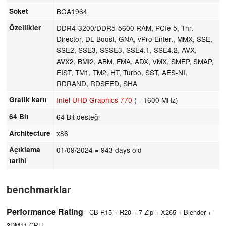
Soket
BGA1964
Özellikler
DDR4-3200/DDR5-5600 RAM, PCIe 5, Thr.
Director, DL Boost, GNA, vPro Enter., MMX, SSE,
SSE2, SSE3, SSSE3, SSE4.1, SSE4.2, AVX,
AVX2, BMI2, ABM, FMA, ADX, VMX, SMEP, SMAP,
EIST, TM1, TM2, HT, Turbo, SST, AES-NI,
RDRAND, RDSEED, SHA
Grafik kartı
Intel UHD Graphics 770
( - 1600 MHz)
64 Bit
64 Bit desteği
Architecture
x86
Açıklama
01/09/2024
= 943 days old
tarihi
benchmarklar
Performance Rating
- CB R15 + R20 + 7-Zip + X265 + Blender +
3DM11 CPU