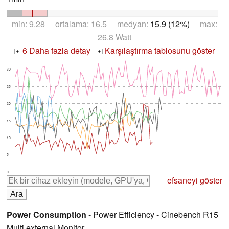
min: 9.28 ortalama: 16.5 medyan:
15.9 (12%)
max:
26.8 Watt
6 Daha fazla detay
Karşılaştırma tablosunu göster
+
+
30
25
20
15
10
5
0
efsaneyi göster
Power Consumption
- Power Efficiency - Cinebench R15
Multi external Monitor