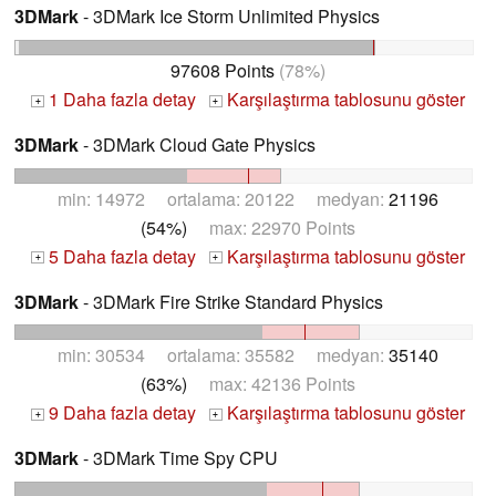
3DMark
- 3DMark Ice Storm Unlimited Physics
97608 Points
(78%)
1 Daha fazla detay
Karşılaştırma tablosunu göster
+
+
3DMark
- 3DMark Cloud Gate Physics
min: 14972 ortalama: 20122 medyan:
21196
(54%)
max: 22970 Points
5 Daha fazla detay
Karşılaştırma tablosunu göster
+
+
3DMark
- 3DMark Fire Strike Standard Physics
min: 30534 ortalama: 35582 medyan:
35140
(63%)
max: 42136 Points
9 Daha fazla detay
Karşılaştırma tablosunu göster
+
+
3DMark
- 3DMark Time Spy CPU