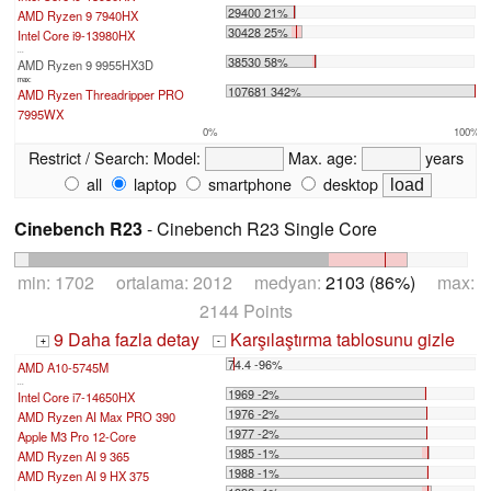
29400 21%
AMD Ryzen 9 7940HX
30428 25%
Intel Core i9-13980HX
...
38530 58%
AMD Ryzen 9 9955HX3D
max:
107681 342%
AMD Ryzen Threadripper PRO
7995WX
0%
100%
Restrict / Search:
Model:
Max. age:
years
all
laptop
smartphone
desktop
Cinebench R23
- Cinebench R23 Single Core
min: 1702 ortalama: 2012 medyan:
2103 (86%)
max:
2144 Points
9 Daha fazla detay
Karşılaştırma tablosunu gizle
+
-
74.4 -96%
AMD A10-5745M
...
1969 -2%
Intel Core i7-14650HX
1976 -2%
AMD Ryzen AI Max PRO 390
1977 -2%
Apple M3 Pro 12-Core
1985 -1%
AMD Ryzen AI 9 365
1988 -1%
AMD Ryzen AI 9 HX 375