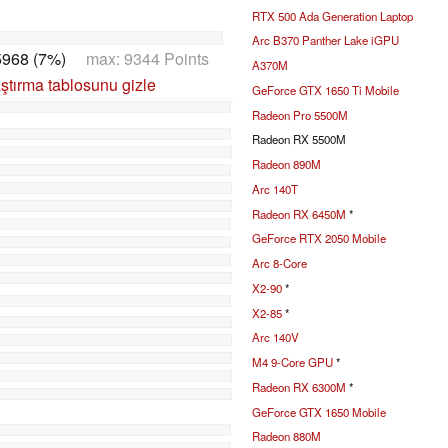
RTX 500 Ada Generation Laptop
Arc B370 Panther Lake iGPU
5968 (7%)
max: 9344 Points
A370M
ştırma tablosunu gizle
GeForce GTX 1650 Ti Mobile
Radeon Pro 5500M
Radeon RX 5500M
Radeon 890M
Arc 140T
Radeon RX 6450M
*
GeForce RTX 2050 Mobile
Arc 8-Core
X2-90
*
X2-85
*
Arc 140V
M4 9-Core GPU
*
Radeon RX 6300M
*
GeForce GTX 1650 Mobile
Radeon 880M