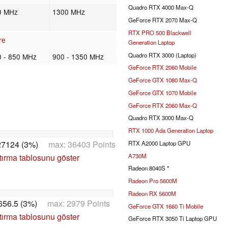
Quadro RTX 4000 Max-Q
0 MHz
1300 MHz
GeForce RTX 2070 Max-Q
RTX PRO 500 Blackwell
re
Generation Laptop
Quadro RTX 3000 (Laptop)
0 - 850 MHz
900 - 1350 MHz
GeForce RTX 2060 Mobile
GeForce GTX 1080 Max-Q
GeForce GTX 1070 Mobile
GeForce RTX 2060 Max-Q
Quadro RTX 3000 Max-Q
RTX 1000 Ada Generation Laptop
27124 (3%)
max: 36403 Points
RTX A2000 Laptop GPU
A730M
tırma tablosunu göster
Radeon 8040S *
Radeon Pro 5600M
Radeon RX 5600M
656.5 (3%)
max: 2979 Points
GeForce GTX 1660 Ti Mobile
tırma tablosunu göster
GeForce RTX 3050 Ti Laptop GPU