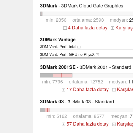
3DMark
- 3DMark Cloud Gate Graphics
min: 2356 ortalama: 2593 medyan:
2
4 Daha fazla detay
Karşılaş
+
+
3DMark Vantage
3DM Vant. Perf. total
+
3DM Vant. Perf. GPU no PhysX
+
3DMark 2001SE
- 3DMark 2001 - Standard
min: 7796 ortalama: 12752 medyan:
1
17 Daha fazla detay
Karşıla
+
+
3DMark 03
- 3DMark 03 - Standard
min: 5162 ortalama: 8577 medyan:
7
57 Daha fazla detay
Karşıla
+
+