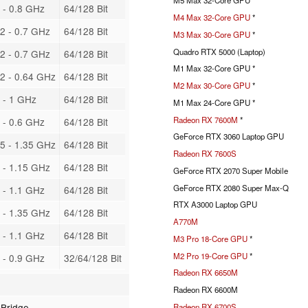
M5 Max 32-Core GPU *
 - 0.8 GHz
64/128 Bit
M4 Max 32-Core GPU
*
2 - 0.7 GHz
64/128 Bit
M3 Max 30-Core GPU
*
Quadro RTX 5000 (Laptop)
2 - 0.7 GHz
64/128 Bit
M1 Max 32-Core GPU *
2 - 0.64 GHz
64/128 Bit
M2 Max 30-Core GPU
*
 - 1 GHz
64/128 Bit
M1 Max 24-Core GPU *
Radeon RX 7600M
*
 - 0.6 GHz
64/128 Bit
GeForce RTX 3060 Laptop GPU
5 - 1.35 GHz
64/128 Bit
Radeon RX 7600S
 - 1.15 GHz
64/128 Bit
GeForce RTX 2070 Super Mobile
GeForce RTX 2080 Super Max-Q
 - 1.1 GHz
64/128 Bit
RTX A3000 Laptop GPU
 - 1.35 GHz
64/128 Bit
A770M
 - 1.1 GHz
64/128 Bit
M3 Pro 18-Core GPU
*
M2 Pro 19-Core GPU
*
 - 0.9 GHz
32/64/128 Bit
Radeon RX 6650M
Radeon RX 6600M
 Bridge
Radeon RX 6700S