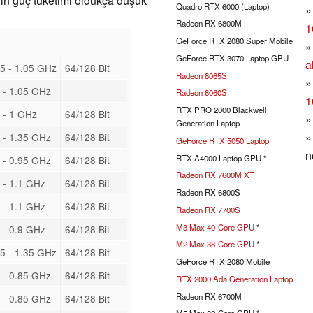
nın güç tüketimi oldukça düşük
Quadro RTX 6000 (Laptop)
Radeon RX 6800M
1
GeForce RTX 2080 Super Mobile
GeForce RTX 3070 Laptop GPU
a
5 - 1.05 GHz
64/128 Bit
Radeon 8065S
 - 1.05 GHz
Radeon 8060S
1
RTX PRO 2000 Blackwell
 - 1 GHz
64/128 Bit
Generation Laptop
 - 1.35 GHz
64/128 Bit
GeForce RTX 5050 Laptop
n
RTX A4000 Laptop GPU *
 - 0.95 GHz
64/128 Bit
Radeon RX 7600M XT
 - 1.1 GHz
64/128 Bit
Radeon RX 6800S
 - 1.1 GHz
64/128 Bit
Radeon RX 7700S
M3 Max 40-Core GPU
*
 - 0.9 GHz
64/128 Bit
M2 Max 38-Core GPU
*
5 - 1.35 GHz
64/128 Bit
GeForce RTX 2080 Mobile
 - 0.85 GHz
64/128 Bit
RTX 2000 Ada Generation Laptop
Radeon RX 6700M
 - 0.85 GHz
64/128 Bit