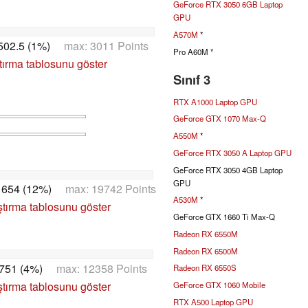
GeForce RTX 3050 6GB Laptop
GPU
A570M
*
502.5 (1%)
max: 3011 Points
Pro A60M *
tırma tablosunu göster
Sınıf 3
RTX A1000 Laptop GPU
GeForce GTX 1070 Max-Q
A550M
*
GeForce RTX 3050 A Laptop GPU
GeForce RTX 3050 4GB Laptop
GPU
1654 (12%)
max: 19742 Points
A530M
*
ştırma tablosunu göster
GeForce GTX 1660 Ti Max-Q
Radeon RX 6550M
Radeon RX 6500M
751 (4%)
max: 12358 Points
Radeon RX 6550S
ştırma tablosunu göster
GeForce GTX 1060 Mobile
RTX A500 Laptop GPU