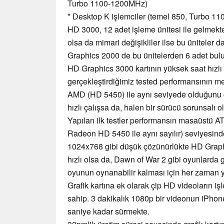
Turbo 1100-1200MHz)
* Desktop K işlemciler (temel 850, Turbo 
HD 3000, 12 adet işleme ünitesi ile gelmekt
olsa da mimari değişikliler ilse bu üniteler
Graphics 2000 de bu ünitelerden 6 adet bul
HD Graphics 3000 kartının yüksek saat hızlı 
gerçekleştirdiğimiz tested performansının 
AMD (HD 5450) ile aynı seviyede olduğunu 
hızlı çalışsa da, halen bir sürücü sorunsalı o
Yapılan ilk testler performansın masaüstü 
Radeon HD 5450 ile aynı sayılır) seviyesin
1024x768 gibi düşük çözünürlükte HD Graph
hızlı olsa da, Dawn of War 2 gibi oyunlarda 
oyunun oynanabilir kalması için her zaman ye
Grafik kartına ek olarak çip HD videoların iş
sahip. 3 dakikalık 1080p bir videonun iPhon
saniye kadar sürmekte.