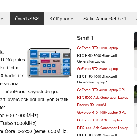
er
Öneri /SSS
Kütüphane
Satın Alma Rehberi
Sınıf 1
GeForce RTX 5090 Laptop
ia
RTX PRO 5000 Blackwell
HD Graphics
Generation Laptop
 kod isimli
GeForce RTX 5080 Laptop
 harici bir
RTX PRO 4000 Blackwell
Generation Laptop *
he ve ana
GeForce RTX 4090 Laptop GPU
ta. TurboBoost sayesinde güç
RTX 5000 Ada Generation Laptop
tı overclock edilebiliyor. Grafik
Radeon RX 7900M
te:
GeForce RTX 4080 Laptop GPU
urbo 900-1000MHz)
GeForce RTX 5070 Ti Laptop
z, Turbo 1000MHz)
RTX 4000 Ada Generation Laptop
re Core ix-2xx0 (temel 650MHz,
RTX PRO 3000 Blackwell