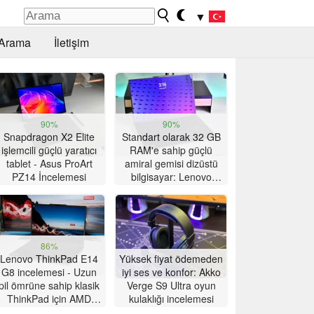
▼
Arama
İletişim
90%
90%
Snapdragon X2 Elite
Standart olarak 32 GB
işlemcili güçlü yaratıcı
RAM'e sahip güçlü
tablet - Asus ProArt
amiral gemisi dizüstü
PZ14 İncelemesi
bilgisayar: Lenovo
ThinkPad X9-15p Gen
1 incelemesi
86%
Lenovo ThinkPad E14
Yüksek fiyat ödemeden
G8 incelemesi - Uzun
iyi ses ve konfor: Akko
pil ömrüne sahip klasik
Verge S9 Ultra oyun
ThinkPad için AMD
kulaklığı incelemesi
güncellemesi