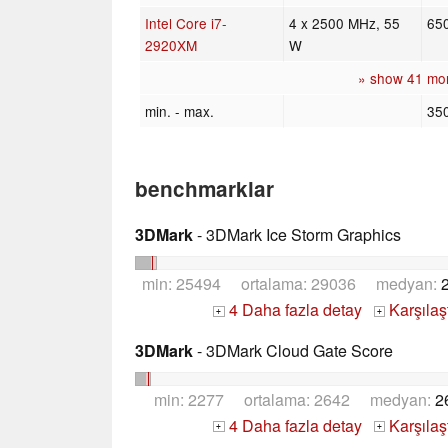
Intel Core i7-
4 x 2500 MHz, 55
65
2920XM
W
» show 41 mo
min. - max.
35
benchmarklar
3DMark
- 3DMark Ice Storm Graphics
min: 25494 ortalama: 29036 medyan:
4 Daha fazla detay
Karşılaş
+
+
3DMark
- 3DMark Cloud Gate Score
min: 2277 ortalama: 2642 medyan:
2
4 Daha fazla detay
Karşılaş
+
+