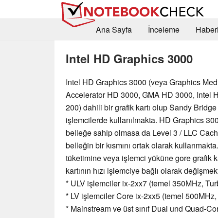
Ana Sayfa
İnceleme
Haberl
Intel HD Graphics 3000
Intel HD Graphics 3000 (veya Graphics Med
Accelerator HD 3000, GMA HD 3000, Intel 
200) dahili bir grafik kartı olup Sandy Bridge
işlemcilerde kullanılmakta. HD Graphics 3000
belleğe sahip olmasa da Level 3 / LLC Cac
belleğin bir kısmını ortak olarak kullanmak
tüketimine veya işlemci yüküne gore grafik kar
kartının hızı işlemciye bağlı olarak değişmek
* ULV işlemciler ix-2xx7 (temel 350MHz, T
* LV işlemciler Core ix-2xx5 (temel 500MH
* Mainstream ve üst sınıf Dual und Quad-Co