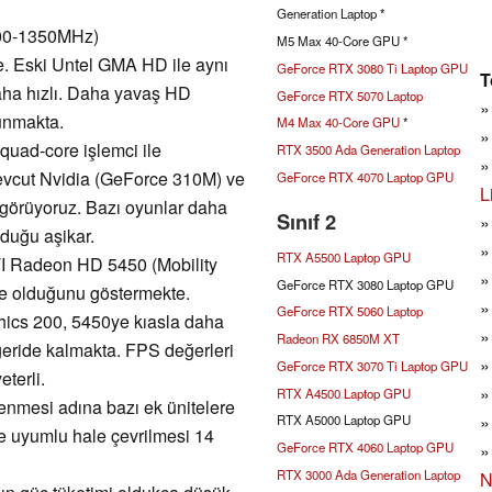
Generation Laptop *
1100-1350MHz)
M5 Max 40-Core GPU *
e. Eski Untel GMA HD ile aynı
GeForce RTX 3080 Ti Laptop GPU
T
 daha hızlı. Daha yavaş HD
GeForce RTX 5070 Laptop
unmakta.
M4 Max 40-Core GPU
*
quad-core işlemci ile
RTX 3500 Ada Generation Laptop
mevcut Nvidia (GeForce 310M) ve
GeForce RTX 4070 Laptop GPU
L
görüyoruz. Bazı oyunlar daha
Sınıf 2
lduğu aşikar.
RTX A5500 Laptop GPU
ATI Radeon HD 5450 (Mobility
GeForce RTX 3080 Laptop GPU
de olduğunu göstermekte.
GeForce RTX 5060 Laptop
ics 200, 5450ye kıasla daha
Radeon RX 6850M XT
geride kalmakta. FPS değerleri
GeForce RTX 3070 Ti Laptop GPU
terli.
RTX A4500 Laptop GPU
lenmesi adına bazı ek ünitelere
RTX A5000 Laptop GPU
e uyumlu hale çevrilmesi 14
GeForce RTX 4060 Laptop GPU
RTX 3000 Ada Generation Laptop
N