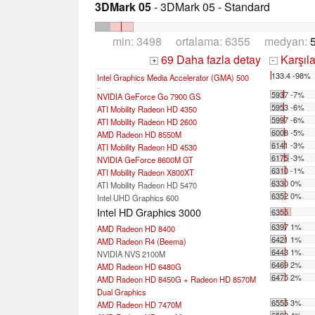
3DMark 05
- 3DMark 05 - Standard
min: 3498 ortalama: 6355 medyan:
69 Daha fazla detay
Karşıla
+
-
133.4 -98%
Intel Graphics Media Accelerator (GMA) 500
...
5937 -7%
NVIDIA GeForce Go 7900 GS
5953 -6%
ATI Mobility Radeon HD 4350
5997 -6%
ATI Mobility Radeon HD 2600
6008 -5%
AMD Radeon HD 8550M
6141 -3%
ATI Mobility Radeon HD 4530
6175 -3%
NVIDIA GeForce 8600M GT
6310 -1%
ATI Mobility Radeon X800XT
6330 0%
ATI Mobility Radeon HD 5470
6352 0%
Intel UHD Graphics 600
Intel HD Graphics 3000
6355
6397 1%
AMD Radeon HD 8400
6421 1%
AMD Radeon R4 (Beema)
6443 1%
NVIDIA NVS 2100M
6469 2%
AMD Radeon HD 6480G
6475 2%
AMD Radeon HD 8450G + Radeon HD 8570M
Dual Graphics
6555 3%
AMD Radeon HD 7470M
6580 4%