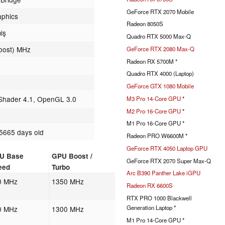
GeForce RTX 2070 Mobile
aphics
Radeon 8050S
miş
Quadro RTX 5000 Max-Q
oost) MHz
GeForce RTX 2080 Max-Q
Radeon RX 5700M *
Quadro RTX 4000 (Laptop)
GeForce GTX 1080 Mobile
 Shader 4.1, OpenGL 3.0
M3 Pro 14-Core GPU
*
M2 Pro 16-Core GPU
*
M1 Pro 16-Core GPU *
5665 days old
Radeon PRO W6600M *
GeForce RTX 4050 Laptop GPU
U Base
GPU Boost /
GeForce RTX 2070 Super Max-Q
eed
Turbo
Arc B390 Panther Lake iGPU
0 MHz
1350 MHz
Radeon RX 6600S
RTX PRO 1000 Blackwell
Generation Laptop *
0 MHz
1300 MHz
M1 Pro 14-Core GPU *