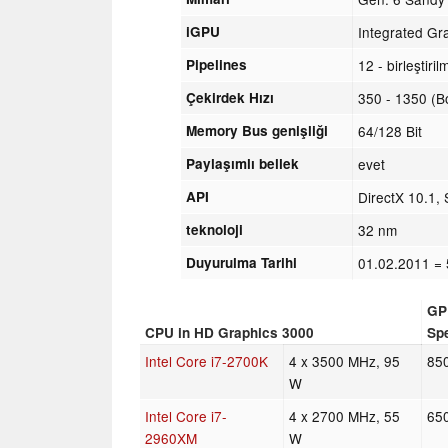
iGPU
Integrated Gr
Pipelines
12 - birleştiril
Çekirdek Hızı
350 - 1350 (B
Memory Bus genişliği
64/128 Bit
Paylaşımlı bellek
evet
API
DirectX 10.1,
teknoloji
32 nm
Duyurulma Tarihi
01.02.2011
= 
GP
CPU in HD Graphics 3000
Sp
Intel Core i7-2700K
4 x 3500 MHz, 95
85
W
Intel Core i7-
4 x 2700 MHz, 55
65
2960XM
W